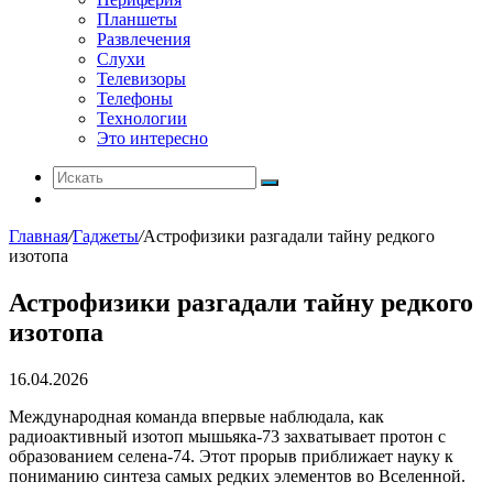
Планшеты
Развлечения
Слухи
Телевизоры
Телефоны
Технологии
Это интересно
Искать
Switch
skin
Главная
/
Гаджеты
/
Астрофизики разгадали тайну редкого
изотопа
Астрофизики разгадали тайну редкого
изотопа
16.04.2026
Международная команда впервые наблюдала, как
радиоактивный изотоп мышьяка-73 захватывает протон с
образованием селена-74. Этот прорыв приближает науку к
пониманию синтеза самых редких элементов во Вселенной.