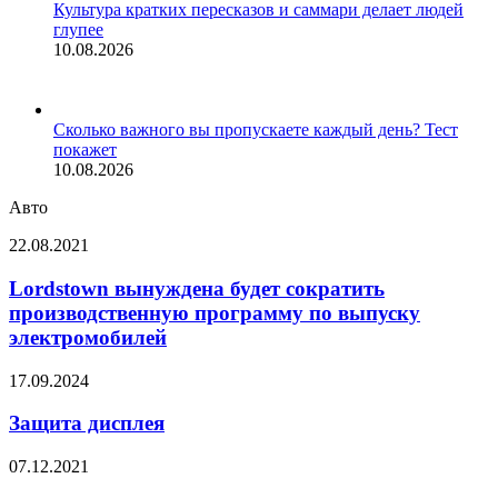
Культура кратких пересказов и саммари делает людей
глупее
10.08.2026
Сколько важного вы пропускаете каждый день? Тест
покажет
10.08.2026
Авто
Lordstown
22.08.2021
вынуждена
будет
Lordstown вынуждена будет сократить
сократить
производственную программу по выпуску
производственную
электромобилей
программу
по
Защита
17.09.2024
выпуску
дисплея
электромобилей
Защита дисплея
Intel
07.12.2021
выведет