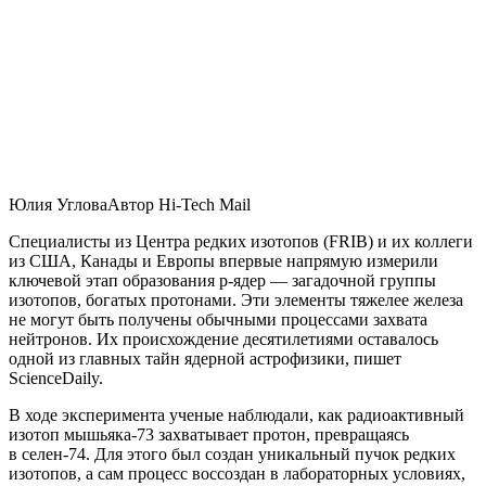
Юлия УгловаАвтор Hi-Tech Mail
Специалисты из Центра редких изотопов (FRIB) и их коллеги
из США, Канады и Европы впервые напрямую измерили
ключевой этап образования p-ядер — загадочной группы
изотопов, богатых протонами. Эти элементы тяжелее железа
не могут быть получены обычными процессами захвата
нейтронов. Их происхождение десятилетиями оставалось
одной из главных тайн ядерной астрофизики, пишет
ScienceDaily.
В ходе эксперимента ученые наблюдали, как радиоактивный
изотоп мышьяка-73 захватывает протон, превращаясь
в селен-74. Для этого был создан уникальный пучок редких
изотопов, а сам процесс воссоздан в лабораторных условиях,