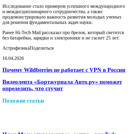
Исследование стало примером успешного международного
и междисциплинарного сотрудничества, а также
продемонстрировало важность развития молодых ученых
для решения фундаментальных задач науки.
Ранее Hi-Tech Mail рассказал про брелок, который светится
без батарейки, зарядки и электроники и не гаснет 25 лет.
АстрофизикаПоделиться
16.04.2026
Facebook
Twitter
LinkedIn
Pinterest
Reddit
Вконтакте
Одноклассники
Messenger
Messenger
WhatsApp
Telegram
Viber
Поделиться
Печатать
через
Почему Wildberries не работает с VPN в России
электронную
почту
Видеолента «Бортжурнала Авто.ру» поможет
определить, что стучит
Похожие статьи