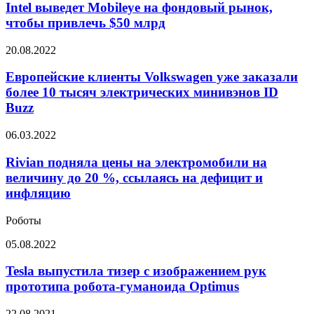
Mobileye
Intel выведет Mobileye на фондовый рынок,
на
чтобы привлечь $50 млрд
фондовый
рынок,
Европейские
20.08.2022
чтобы
клиенты
привлечь
Volkswagen
Европейские клиенты Volkswagen уже заказали
$50
уже
более 10 тысяч электрических минивэнов ID
млрд
заказали
Buzz
более
10
Rivian
06.03.2022
тысяч
подняла
электрических
цены
Rivian подняла цены на электромобили на
минивэнов
на
ID
величину до 20 %, ссылаясь на дефицит и
электромобили
Buzz
инфляцию
на
величину
Роботы
до
20
Tesla
05.08.2022
%,
выпустила
ссылаясь
тизер
Tesla выпустила тизер с изображением рук
на
с
прототипа робота-гуманоида Optimus
дефицит
изображением
и
рук
инфляцию
Японцы
22.08.2021