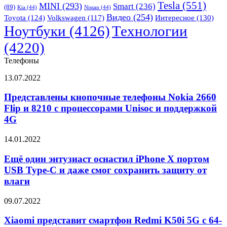
Tesla
(551)
MINI
(293)
Smart
(236)
(89)
с
Kia
(44)
Nissan
(44)
Видео
(254)
искусственным
Toyota
(124)
Volkswagen
(117)
Интересное
(130)
«мозгом»
Ноутбуки
(4126)
Технологии
(4220)
Телефоны
Представлены
13.07.2022
кнопочные
телефоны
Представлены кнопочные телефоны Nokia 2660
Nokia
Flip и 8210 с процессорами Unisoc и поддержкой
2660
4G
Flip
и
Ещё
14.01.2022
8210
один
с
энтузиаст
Ещё один энтузиаст оснастил iPhone X портом
процессорами
оснастил
Unisoc
USB Type-C и даже смог сохранить защиту от
iPhone
и
влаги
X
поддержкой
портом
4G
Xiaomi
09.07.2022
USB
представит
Type-
смартфон
Xiaomi представит смартфон Redmi K50i 5G с 64-
C