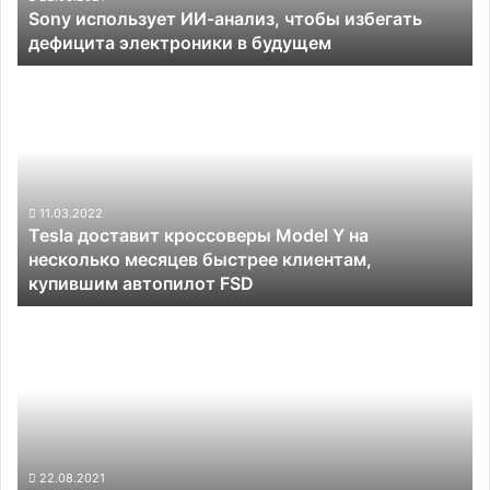
Sony использует ИИ-анализ, чтобы избегать
в
дефицита электроники в будущем
будущем
Tesla
доставит
кроссоверы
Model
Y
на
несколько
11.03.2022
Tesla доставит кроссоверы Model Y на
месяцев
несколько месяцев быстрее клиентам,
быстрее
купившим автопилот FSD
клиентам,
купившим
Ozon
автопилот
разработает
FSD
роботов
для
своих
складов
и
доставки
22.08.2021