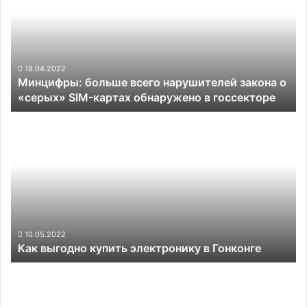
нарушителей
закона
о
«серых»
SIM-
18.04.2022
Минцифры: больше всего нарушителей закона о
картах
«серых» SIM-картах обнаружено в госсекторе
обнаружено
в
Как
госсекторе
выгодно
купить
электронику
в
Гонконге
10.05.2022
Как выгодно купить электронику в Гонконге
OnePlus
анонсировала
складывающийся