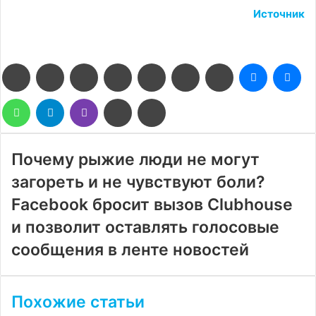
Источник
Facebook
Twitter
LinkedIn
Pinterest
Reddit
Вконтакте
Одноклассники
Messenge
Me
WhatsApp
Telegram
Viber
Поделиться
Печатать
через
электронную
почту
Почему рыжие люди не могут
загореть и не чувствуют боли?
Facebook бросит вызов Clubhouse
и позволит оставлять голосовые
сообщения в ленте новостей
Похожие статьи