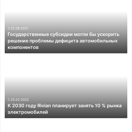
могли
бы
ускорить
решение
проблемы
22.08.2021
Государственные субсидии могли бы ускорить
дефицита
решение проблемы дефицита автомобильных
автомобильных
компонентов
компонентов
К
2030
году
Rivian
планирует
занять
10
%
25.02.2022
К 2030 году Rivian планирует занять 10 % рынка
рынка
электромобилей
электромобилей
«Почта
России»