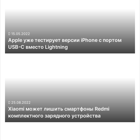
тестирует
версии
iPhone
с
портом
USB-
15.05.2022
Apple уже тестирует версии iPhone с портом
C
USB-C вместо Lightning
вместо
Lightning
Xiaomi
может
лишить
смартфоны
Redmi
комплектного
зарядного
устройства
25.08.2022
Xiaomi может лишить смартфоны Redmi
комплектного зарядного устройства
Минцифры:
больше
всего