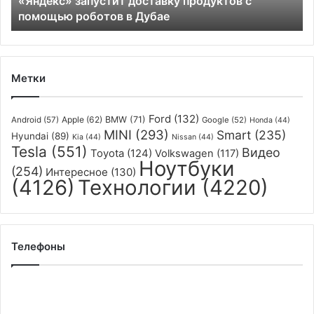
«Яндекс» запустит доставку продуктов с
Дубае
помощью роботов в Дубае
Метки
Ford
(132)
Apple
(62)
BMW
(71)
Android
(57)
Google
(52)
Honda
(44)
MINI
(293)
Smart
(235)
Hyundai
(89)
Kia
(44)
Nissan
(44)
Tesla
(551)
Видео
Toyota
(124)
Volkswagen
(117)
Ноутбуки
(254)
Интересное
(130)
(4126)
Технологии
(4220)
Телефоны
Apple
уже