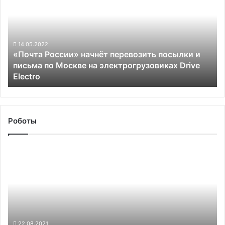
начнёт
перевозить
посылки
и
письма
14.05.2022
«Почта России» начнёт перевозить посылки и
по
письма по Москве на электрогрузовиках Drive
Москве
Electro
на
электрогрузовиках
Drive
Electro
Роботы
Sony
использует
ИИ-
анализ,
чтобы
избегать
дефицита
электроники
22.08.2021