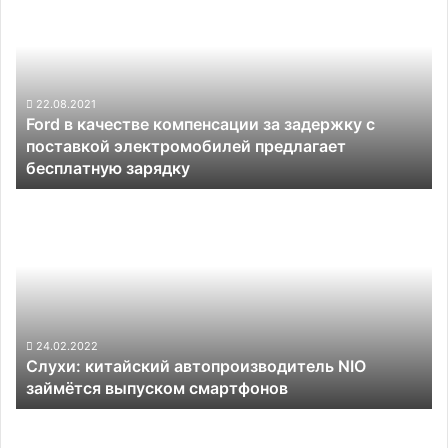
качестве
компенсации
за
задержку
с
22.08.2021
Ford в качестве компенсации за задержку с
поставкой
поставкой электромобилей предлагает
электромобилей
бесплатную зарядку
предлагает
бесплатную
Слухи:
зарядку
китайский
автопроизводитель
NIO
займётся
выпуском
смартфонов
24.02.2022
Слухи: китайский автопроизводитель NIO
займётся выпуском смартфонов
Государственные
субсидии