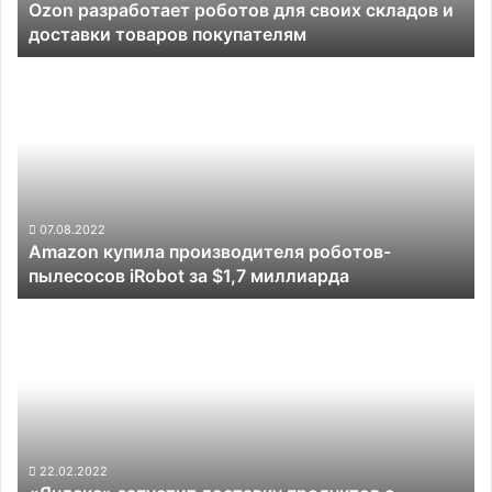
Ozon разработает роботов для своих складов и
товаров
доставки товаров покупателям
покупателям
Amazon
купила
производителя
роботов-
пылесосов
iRobot
за
$1,7
07.08.2022
Amazon купила производителя роботов-
миллиарда
пылесосов iRobot за $1,7 миллиарда
«Яндекс»
запустит
доставку
продуктов
с
помощью
роботов
в
22.02.2022