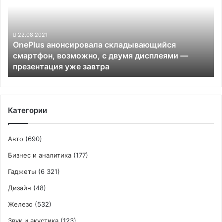
смартфон,
возможно,
с
двумя
22.08.2021
OnePlus анонсировала складывающийся
дисплеями —
смартфон, возможно, с двумя дисплеями —
презентация
презентация уже завтра
уже
завтра
Категории
Авто
(690)
Бизнес и аналитика
(177)
Гаджеты
(6 321)
Дизайн
(48)
Железо
(532)
Звук и акустика
(123)