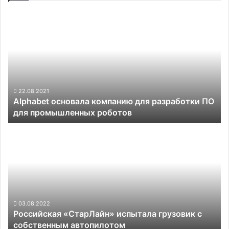
Alphabet
основала
компанию
для
разработки
ПО
для
промышленных
22.08.2021
Alphabet основала компанию для разработки ПО
роботов
для промышленных роботов
Российская
«СтарЛайн»
испытала
грузовик
с
собственным
автопилотом
03.08.2022
Российская «СтарЛайн» испытала грузовик с
собственным автопилотом