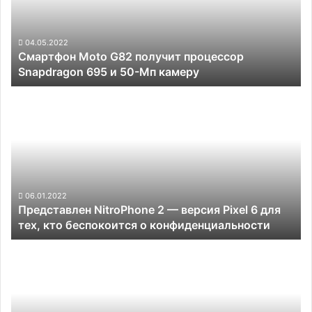
Snapdragon
695
и
04.05.2022
Смартфон Moto G82 получит процессор
50-
Snapdragon 695 и 50-Мп камеру
Мп
камеру
Представлен
NitroPhone
2
—
версия
Pixel
6
для
06.01.2022
Представлен NitroPhone 2 — версия Pixel 6 для
тех,
тех, кто беспокоится о конфиденциальности
кто
беспокоится
Стилус
о
Samsung
конфиденциальности
S
Pen
Fold