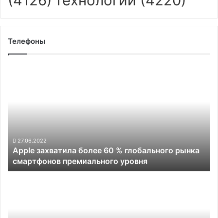
(4126)
Технологии
(4220)
Телефоны
Apple
захватила
более
60
%
глобального
рынка
смартфонов
27.06.2022
Apple захватила более 60 % глобального рынка
премиального
смартфонов премиального уровня
уровня
Смартфон
Moto
G82
получит
процессор