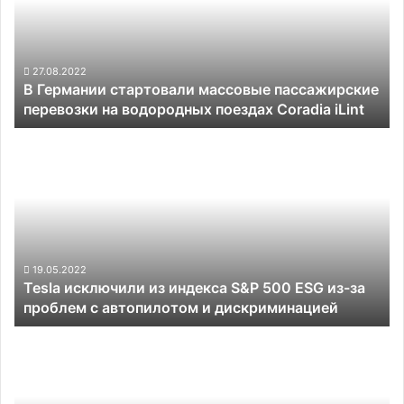
пассажирские
перевозки
на
водородных
27.08.2022
В Германии стартовали массовые пассажирские
поездах
перевозки на водородных поездах Coradia iLint
Coradia
iLint
Tesla
исключили
из
индекса
S&P
500
ESG
из-
19.05.2022
Tesla исключили из индекса S&P 500 ESG из-за
за
проблем с автопилотом и дискриминацией
проблем
с
Cruise
автопилотом
предложила
и
всем
дискриминацией
желающим