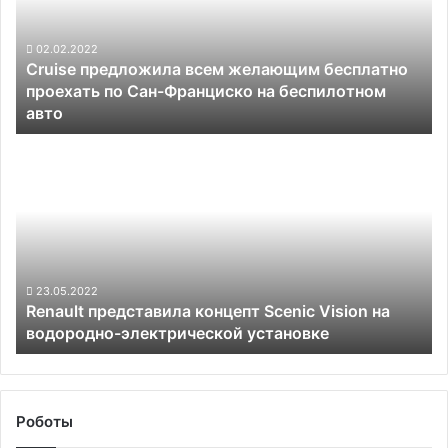
бесплатно
проехать
по
02.02.2022
Cruise предложила всем желающим бесплатно
Сан-
проехать по Сан-Франциско на беспилотном
Франциско
авто
на
беспилотном
Renault
авто
представила
концепт
Scenic
Vision
на
водородно-
электрической
23.05.2022
Renault представила концепт Scenic Vision на
установке
водородно-электрической установке
Роботы