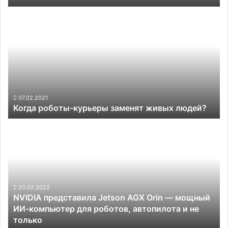
Когда
роботы-
курьеры
заменят
живых
людей?
07.02.2021
Когда роботы-курьеры заменят живых людей?
NVIDIA
представила
Jetson
AGX
Orin
—
мощный
20.02.2022
NVIDIA представила Jetson AGX Orin — мощный
ИИ-
ИИ-компьютер для роботов, автопилота и не
компьютер
только
для