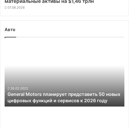
материальные активы на $1,46 трлн
07.08.2026
Авто
General
Motors
планирует
представить
50
новых
цифровых
функций
26.02.2022
General Motors планирует представить 50 новых
и
цифровых функций и сервисов к 2026 году
сервисов
к
В
2026
Германии
году
стартовали
массовые