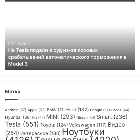
роботов,
На
автопилота
Tesla
и
подали
не
в
только
суд
из-
за
30.08.2022
На Tesla подали в суд из-за ложных
ложных
срабатываний автоматического торможения в
срабатываний
Model 3
автоматического
торможения
в
Model
3
Метки
Ford
(132)
Apple
(62)
BMW
(71)
Android
(57)
Google
(52)
Honda
(44)
MINI
(293)
Smart
(236)
Hyundai
(89)
Kia
(44)
Nissan
(44)
Tesla
(551)
Видео
Toyota
(124)
Volkswagen
(117)
Ноутбуки
(254)
Интересное
(130)