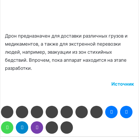
Дрон предназначен для доставки различных грузов и
медикаментов, а также для экстренной перевозки
людей, например, эвакуации из зон стихийных
бедствий. Впрочем, пока аппарат находится на этапе
разработки.
Источник
Facebook
Twitter
LinkedIn
Pinterest
Reddit
Вконтакте
Одноклассники
Messenge
Me
WhatsApp
Telegram
Viber
Поделиться
Печатать
через
электронную