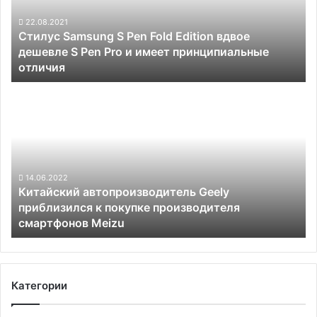
Edition
вдвое
22.08.2021
Стилус Samsung S Pen Fold Edition вдвое
дешевле
дешевле S Pen Pro и имеет принципиальные
S
отличия
Pen
Pro
Китайский
и
автопроизводитель
имеет
Geely
принципиальные
приблизился
отличия
к
покупке
производителя
14.06.2022
Китайский автопроизводитель Geely
смартфонов
приблизился к покупке производителя
Meizu
смартфонов Meizu
Категории