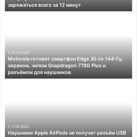
заряжаться всего за 12 минут
12
минут
Motorola
готовит
смартфон
Edge
30
со
144-
24.04.2022
Motorola готовит смартфон Edge 30 со 144-Гц
Гц
экраном, чипом Snapdragon 778G Plus и
экраном,
разъёмом для наушников
чипом
Snapdragon
Наушники
778G
Apple
Plus
AirPods
и
не
разъёмом
получат
для
разъём
наушников
USB
Type-
11.08.2022
Наушники Apple AirPods не получат разъём USB
C