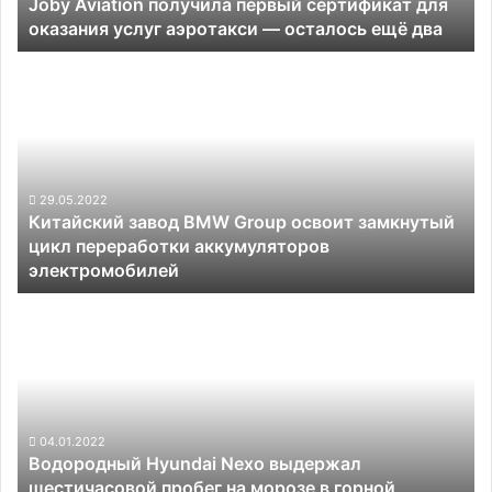
Joby Aviation получила первый сертификат для
аэротакси —
оказания услуг аэротакси — осталось ещё два
осталось
ещё
Китайский
два
завод
BMW
Group
освоит
замкнутый
цикл
29.05.2022
Китайский завод BMW Group освоит замкнутый
переработки
цикл переработки аккумуляторов
аккумуляторов
электромобилей
электромобилей
Водородный
Hyundai
Nexo
выдержал
шестичасовой
пробег
на
04.01.2022
Водородный Hyundai Nexo выдержал
морозе
шестичасовой пробег на морозе в горной
в