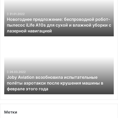
EH216
пылесос
в
iLife
Японии
A10s
31.01.2022
Новогоднее предложение: беспроводной робот-
для
пылесос iLife A10s для сухой и влажной уборки с
сухой
лазерной навигацией
и
влажной
Joby
уборки
Aviation
с
возобновила
лазерной
испытательные
навигацией
полёты
аэротакси
после
26.03.2022
Joby Aviation возобновила испытательные
крушения
полёты аэротакси после крушения машины в
машины
феврале этого года
в
феврале
этого
года
Метки