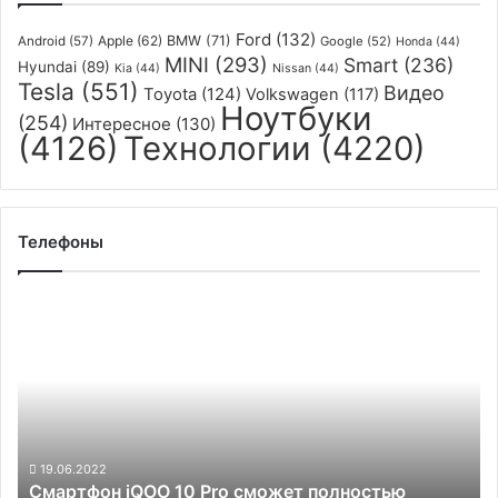
Ford
(132)
Apple
(62)
BMW
(71)
Android
(57)
Google
(52)
Honda
(44)
MINI
(293)
Smart
(236)
Hyundai
(89)
Kia
(44)
Nissan
(44)
Tesla
(551)
Видео
Toyota
(124)
Volkswagen
(117)
Ноутбуки
(254)
Интересное
(130)
(4126)
Технологии
(4220)
Телефоны
Смартфон
iQOO
10
Pro
сможет
полностью
заряжаться
всего
19.06.2022
Смартфон iQOO 10 Pro сможет полностью
за