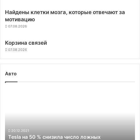
Найдены клетки мозга, которые отвечают за
мотивацию
07.08.2026
Корзина связей
07.08.2026
Авто
Tesla
на
50
%
снизила
число
ложных
20.12.2021
Tesla на 50 % снизила число ложных
торможений