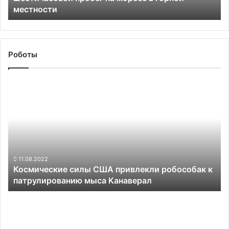
местности
горной
местности
Роботы
Космические
силы
США
привлекли
робособак
к
патрулированию
мыса
11.08.2022
Космические силы США привлекли робособак к
Канаверал
патрулированию мыса Канаверал
Razer
и
ClearBot
создали