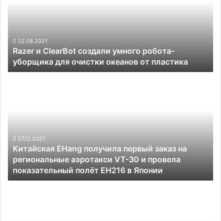
умного
робота-
уборщика
для
22.08.2021
Razer и ClearBot создали умного робота-
очистки
уборщика для очистки океанов от пластика
океанов
от
Китайская
пластика
EHang
получила
первый
заказ
на
региональные
27.12.2021
Китайская EHang получила первый заказ на
аэротакси
региональные аэротакси VT-30 и провела
VT-
показательный полёт EH216 в Японии
30
и
Новогоднее
провела
предложение:
показательный
беспроводной
полёт
робот-