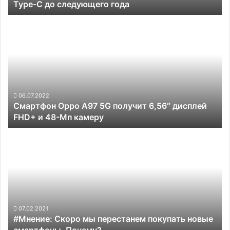
Type-C до следующего года
до
следующего
Смартфон
года
Oppo
A97
5G
получит
6,56″
дисплей
FHD+
06.07.2022
Смартфон Oppo A97 5G получит 6,56″ дисплей
и
FHD+ и 48-Мп камеру
48-
Мп
#Мнение:
камеру
Скоро
мы
перестанем
покупать
новые
смартфоны.
Почему?
07.02.2021
#Мнение: Скоро мы перестанем покупать новые
смартфоны. Почему?