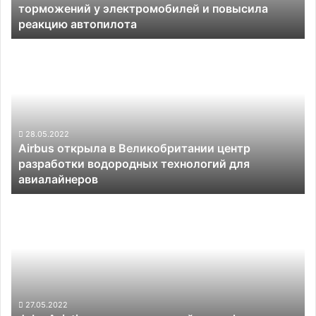
торможений у электромобилей и повысила
у
реакцию автопилота
электромобилей
и
Airbus
повысила
открыла
реакцию
в
автопилота
Великобритании
центр
разработки
водородных
28.05.2022
Airbus открыла в Великобритании центр
технологий
разработки водородных технологий для
для
авиалайнеров
авиалайнеров
Joby
Aviation
получила
первый
сертификат
для
оказания
услуг
27.05.2022