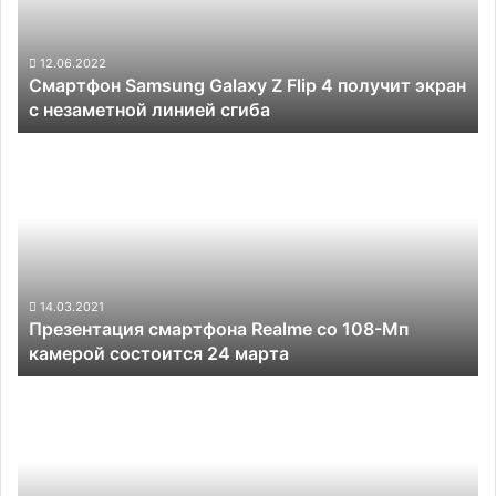
4
получит
экран
12.06.2022
Смартфон Samsung Galaxy Z Flip 4 получит экран
с
с незаметной линией сгиба
незаметной
линией
Презентация
сгиба
смартфона
Realme
со
108-
Мп
камерой
состоится
14.03.2021
Презентация смартфона Realme со 108-Мп
24
камерой состоится 24 марта
марта
Realme,
Motorola
и
Micromax
выпустят