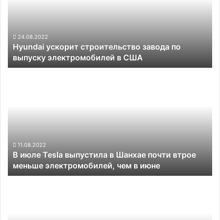
по
выпуску
электромобилей
в
24.08.2022
Hyundai ускорит строительство завода по
США
выпуску электромобилей в США
В
июле
Tesla
выпустила
в
Шанхае
почти
втрое
11.08.2022
В июле Tesla выпустила в Шанхае почти втрое
меньше
меньше электромобилей, чем в июне
электромобилей,
чем
Самые
в
дорогие
июне
электрические
автомобили