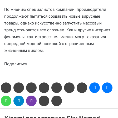
По мнению специалистов компании, производители
продолжают пытаться создавать новые вирусные
товары, однако искусственно запустить массовый
тренд становится все сложнее. Как и другие интернет-
феномены, «антистресс-пельмени» могут оказаться
очередной модной новинкой с ограниченным
жизненным циклом.
Поделиться
Facebook
Twitter
LinkedIn
Pinterest
Reddit
Вконтакте
Одноклассники
Messenge
Me
WhatsApp
Telegram
Viber
Поделиться
Печатать
через
электронную
почту