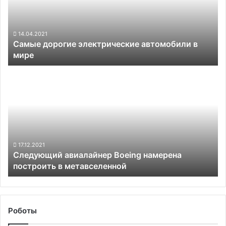
в
мире
14.04.2021
Самые дорогие электрические автомобили в
мире
Следующий
авиалайнер
Boeing
намерена
построить
в
метавселенной
17.12.2021
Следующий авиалайнер Boeing намерена
построить в метавселенной
Роботы