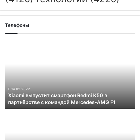
Телефоны
Xiaomi
выпустит
смартфон
Redmi
K50
в
партнёрстве
с
14.02.2022
Xiaomi выпустит смартфон Redmi K50 в
командой
партнёрстве с командой Mercedes-AMG F1
Mercedes-
AMG
Смартфон
F1
Samsung
Galaxy
Z
Flip