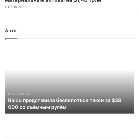
07.08.2026
Авто
Baidu
представила
беспилотное
такси
за
$38
000
со
22.07.2022
Baidu представила беспилотное такси за $38
съёмным
000 со съёмным рулём
рулём
Hyundai
ускорит
строительство
завода