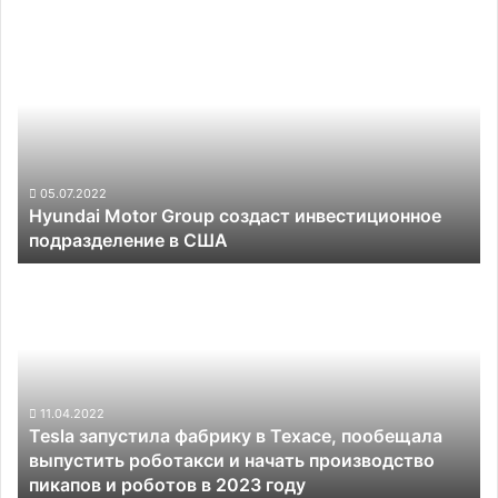
Hyundai
Motor
Group
создаст
инвестиционное
подразделение
в
США
05.07.2022
Hyundai Motor Group создаст инвестиционное
подразделение в США
Tesla
запустила
фабрику
в
Техасе,
пообещала
выпустить
11.04.2022
Tesla запустила фабрику в Техасе, пообещала
роботакси
выпустить роботакси и начать производство
и
пикапов и роботов в 2023 году
начать