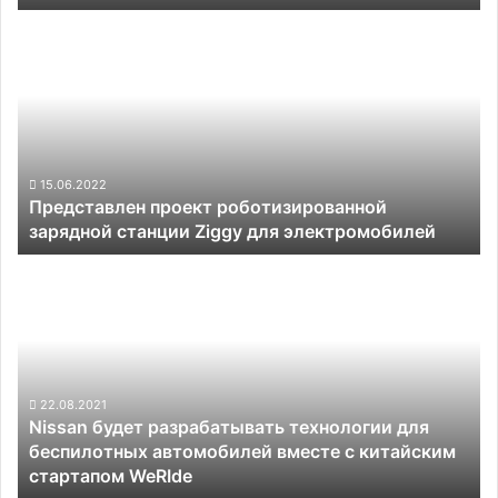
производство
Представлен
пикапов
проект
и
роботизированной
роботов
зарядной
в
станции
2023
Ziggy
году
для
электромобилей
15.06.2022
Представлен проект роботизированной
зарядной станции Ziggy для электромобилей
Nissan
будет
разрабатывать
технологии
для
беспилотных
автомобилей
22.08.2021
Nissan будет разрабатывать технологии для
вместе
беспилотных автомобилей вместе с китайским
с
стартапом WeRIde
китайским
стартапом