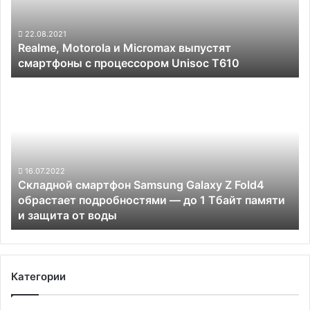
смартфоны
с
процессором
22.08.2021
Realme, Motorola и Micromax выпустят
Unisoc
смартфоны с процессором Unisoc T610
T610
Складной
смартфон
Samsung
Galaxy
Z
Fold4
обрастает
16.07.2022
Складной смартфон Samsung Galaxy Z Fold4
подробностями —
обрастает подробностями — до 1 Тбайт памяти
до
и защита от воды
1
Тбайт
памяти
и
защита
Категории
от
воды