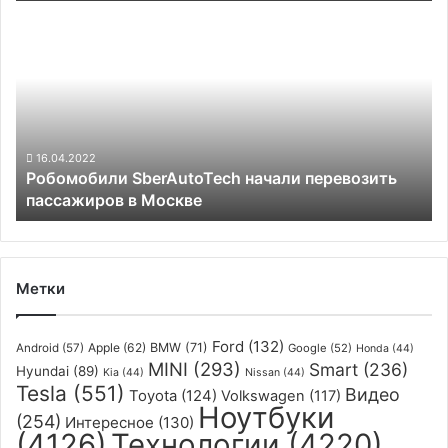
Робомобили
WeRIde
SberAutoTech
начали
перевозить
пассажиров
в
Москве
16.04.2022
Робомобили SberAutoTech начали перевозить
пассажиров в Москве
Метки
Ford
(132)
Apple
(62)
BMW
(71)
Android
(57)
Google
(52)
Honda
(44)
MINI
(293)
Smart
(236)
Hyundai
(89)
Kia
(44)
Nissan
(44)
Tesla
(551)
Видео
Toyota
(124)
Volkswagen
(117)
Ноутбуки
(254)
Интересное
(130)
(4126)
Технологии
(4220)