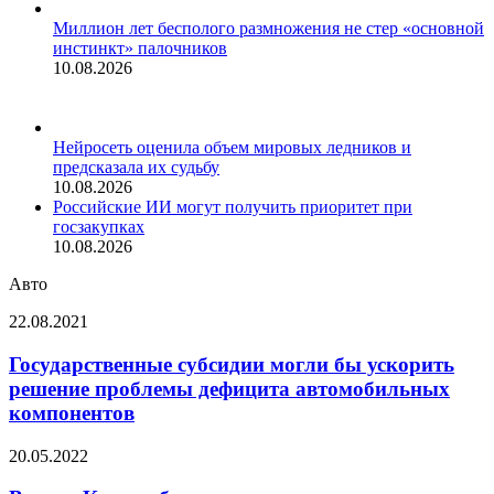
Миллион лет бесполого размножения не стер «основной
инстинкт» палочников
10.08.2026
Нейросеть оценила объем мировых ледников и
предсказала их судьбу
10.08.2026
Российские ИИ могут получить приоритет при
госзакупках
10.08.2026
Авто
Государственные
22.08.2021
субсидии
могли
Государственные субсидии могли бы ускорить
бы
решение проблемы дефицита автомобильных
ускорить
компонентов
решение
проблемы
Власти
20.05.2022
дефицита
Китая
автомобильных