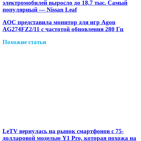
электронную
электромобилей выросло до 18,7 тыс. Самый
почту
популярный — Nissan Leaf
AOC представила монитор для игр Agon
AG274FZ2/11 с частотой обновления 280 Гц
Похожие статьи
LeTV вернулась на рынок смартфонов с 75-
долларовой моделью Y1 Pro, которая похожа на