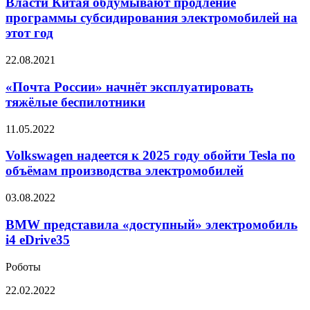
обдумывают
Власти Китая обдумывают продление
компонентов
продление
программы субсидирования электромобилей на
программы
этот год
субсидирования
электромобилей
«Почта
22.08.2021
на
России»
этот
начнёт
«Почта России» начнёт эксплуатировать
год
эксплуатировать
тяжёлые беспилотники
тяжёлые
беспилотники
Volkswagen
11.05.2022
надеется
к
Volkswagen надеется к 2025 году обойти Tesla по
2025
объёмам производства электромобилей
году
обойти
BMW
03.08.2022
Tesla
представила
по
«доступный»
BMW представила «доступный» электромобиль
объёмам
электромобиль
i4 eDrive35
производства
i4
электромобилей
eDrive35
Роботы
Робот-
22.02.2022
пылесос