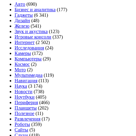
чипом
также
Авто
(690)
Snapdragon
других
Бизнес и аналитика
(177)
870
новинок
Гаджеты
(6 341)
и
Дизайн
(48)
120-
Железо
(541)
Гц
Звук и акустика
(123)
дисплеем
Игровые консоли
(337)
Интернет
(2 502)
Исследования
(24)
Камеры
(172)
Компьютеры
(29)
Космос
(2)
Мото
(2)
Мультимедиа
(119)
Навигация
(113)
Наука
(3 174)
Новости
(738)
Ноутбуки
(405)
Периферия
(466)
Планшеты
(202)
Полезное
(11)
Развлечения
(17)
Роботы
(359)
Сайты
(5)
Слухи
(418)