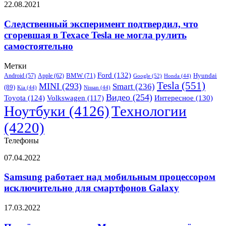
Следственный
22.08.2021
системы
эксперимент
«Tesla
подтвердил,
Следственный эксперимент подтвердил, что
в
что
туннелях»
сгоревшая в Техасе Tesla не могла рулить
сгоревшая
в
самостоятельно
в
Лас-
Техасе
Вегасе
Метки
Tesla
Ford
(132)
Hyundai
Apple
(62)
BMW
(71)
не
Android
(57)
Google
(52)
Honda
(44)
Tesla
(551)
MINI
(293)
Smart
(236)
могла
(89)
Kia
(44)
Nissan
(44)
рулить
Видео
(254)
Toyota
(124)
Volkswagen
(117)
Интересное
(130)
самостоятельно
Ноутбуки
(4126)
Технологии
(4220)
Телефоны
Samsung
07.04.2022
работает
над
Samsung работает над мобильным процессором
мобильным
исключительно для смартфонов Galaxy
процессором
исключительно
Платёжная
17.03.2022
для
система
смартфонов
«Мир»