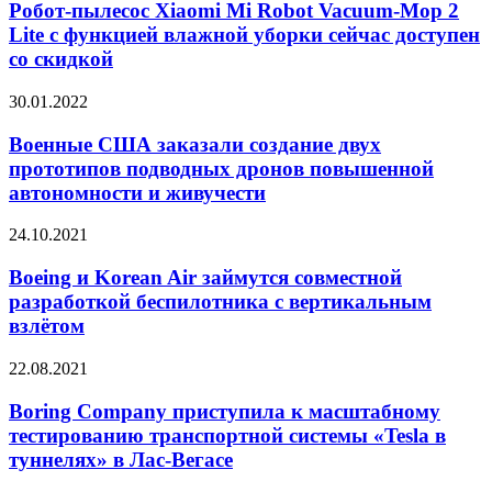
Xiaomi
Робот-пылесос Xiaomi Mi Robot Vacuum-Mop 2
Mi
Lite с функцией влажной уборки сейчас доступен
Robot
со скидкой
Vacuum-
Mop
Военные
30.01.2022
2
США
Lite
заказали
Военные США заказали создание двух
с
создание
функцией
прототипов подводных дронов повышенной
двух
влажной
автономности и живучести
прототипов
уборки
подводных
сейчас
Boeing
24.10.2021
дронов
доступен
и
повышенной
со
Korean
Boeing и Korean Air займутся совместной
автономности
скидкой
Air
и
разработкой беспилотника с вертикальным
займутся
живучести
взлётом
совместной
разработкой
Boring
22.08.2021
беспилотника
Company
с
приступила
Boring Company приступила к масштабному
вертикальным
к
взлётом
тестированию транспортной системы «Tesla в
масштабному
туннелях» в Лас-Вегасе
тестированию
транспортной