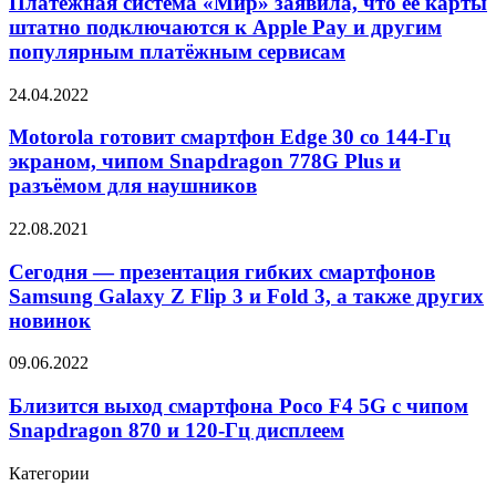
Платёжная система «Мир» заявила, что её карты
Galaxy
заявила,
штатно подключаются к Apple Pay и другим
что
популярным платёжным сервисам
её
карты
Motorola
24.04.2022
штатно
готовит
подключаются
смартфон
Motorola готовит смартфон Edge 30 со 144-Гц
к
Edge
Apple
экраном, чипом Snapdragon 778G Plus и
30
Pay
разъёмом для наушников
со
и
144-
другим
Сегодня
22.08.2021
Гц
популярным
—
экраном,
платёжным
презентация
Сегодня — презентация гибких смартфонов
чипом
сервисам
гибких
Snapdragon
Samsung Galaxy Z Flip 3 и Fold 3, а также других
смартфонов
778G
новинок
Samsung
Plus
Galaxy
и
Близится
09.06.2022
Z
разъёмом
выход
Flip
для
смартфона
Близится выход смартфона Poco F4 5G с чипом
3
наушников
Poco
и
Snapdragon 870 и 120-Гц дисплеем
F4
Fold
5G
3,
Категории
с
а