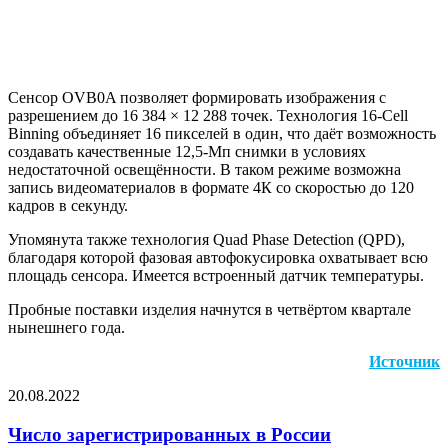
Сенсор OVB0A позволяет формировать изображения с
разрешением до 16 384 × 12 288 точек. Технология 16-Cell
Binning объединяет 16 пикселей в один, что даёт возможность
создавать качественные 12,5-Мп снимки в условиях
недостаточной освещённости. В таком режиме возможна
запись видеоматериалов в формате 4К со скоростью до 120
кадров в секунду.
Упомянута также технология Quad Phase Detection (QPD),
благодаря которой фазовая автофокусировка охватывает всю
площадь сенсора. Имеется встроенный датчик температуры.
Пробные поставки изделия начнутся в четвёртом квартале
нынешнего года.
Источник
20.08.2022
Facebook
Twitter
LinkedIn
Pinterest
Reddit
Вконтакте
Одноклассники
Messenger
Messenger
WhatsApp
Telegram
Viber
Поделиться
Печатать
через
Число зарегистрированных в России