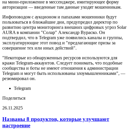
на мини-приложение в мессенджере, имитирующее форму
авторизации — введенные там данные уходят мошенникам.
Инфоповодом с аукционом и папахами мошенники будут
пользоваться в ближайшие дни, предупредил директор по
развитию центра мониторинга внешних цифровых угроз Solar
AURA в компании "Солар" Александр Вураско. Он
подтвердил, что в Telegram уже появились каналы и группы,
эксплуатирующие этот повод и "предлагающие призы за
совершение тех или иных действий".
"Некоторые из обнаруженных ресурсов используются для
кражи Telegram-аккаунтов. Следует понимать, что подобные
сообщества и боты не имеют отношения к администрации
Telegram и могут быть использованы злоумышленниками", —
резюмировал он.
Telegram
Поделиться
26.11.2025
Facebook
Twitter
LinkedIn
Pinterest
Reddit
Вконтакте
Одноклассники
Messenger
Messenger
WhatsApp
Telegram
Viber
Поделиться
Печатать
через
Названы 8 продуктов, которые улучшают
электронную
настроение
почту