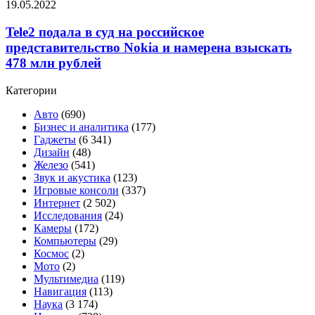
Tele2
19.05.2022
Pixel
подала
6a
в
Tele2 подала в суд на российское
суд
представительство Nokia и намерена взыскать
на
478 млн рублей
российское
представительство
Категории
Nokia
и
Авто
(690)
намерена
Бизнес и аналитика
(177)
взыскать
Гаджеты
(6 341)
478
Дизайн
(48)
млн
Железо
(541)
рублей
Звук и акустика
(123)
Игровые консоли
(337)
Интернет
(2 502)
Исследования
(24)
Камеры
(172)
Компьютеры
(29)
Космос
(2)
Мото
(2)
Мультимедиа
(119)
Навигация
(113)
Наука
(3 174)