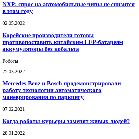
на
NXP: спрос на автомобильные чипы не снизится
автомобильные
в этом году
чипы
не
Корейские
02.05.2022
снизится
производители
в
готовы
Корейские производители готовы
этом
противопоставить
противопоставить китайским LFP-батареям
году
китайским
аккумуляторы без кобальта
LFP-
батареям
Роботы
аккумуляторы
без
Mercedes-
25.03.2022
кобальта
Benz
и
Mercedes-Benz и Bosch продемонстрировали
Bosch
работу технологии автоматического
продемонстрировали
маневрирования по паркингу
работу
технологии
Когда
07.02.2021
автоматического
роботы-
маневрирования
курьеры
Когда роботы-курьеры заменят живых людей?
по
заменят
паркингу
живых
Илон
28.01.2022
людей?
Маск: