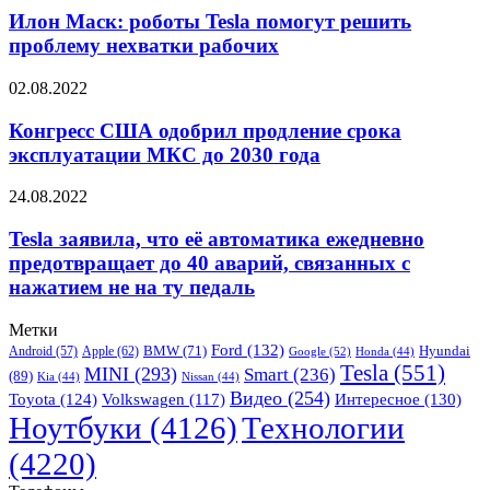
роботы
Илон Маск: роботы Tesla помогут решить
Tesla
проблему нехватки рабочих
помогут
решить
Конгресс
02.08.2022
проблему
США
нехватки
одобрил
Конгресс США одобрил продление срока
рабочих
продление
эксплуатации МКС до 2030 года
срока
эксплуатации
Tesla
24.08.2022
МКС
заявила,
до
что
Tesla заявила, что её автоматика ежедневно
2030
её
предотвращает до 40 аварий, связанных с
года
автоматика
нажатием не на ту педаль
ежедневно
предотвращает
Метки
до
Ford
(132)
Hyundai
Apple
(62)
BMW
(71)
40
Android
(57)
Google
(52)
Honda
(44)
Tesla
(551)
MINI
(293)
Smart
(236)
аварий,
(89)
Kia
(44)
Nissan
(44)
связанных
Видео
(254)
Toyota
(124)
Volkswagen
(117)
Интересное
(130)
с
Ноутбуки
(4126)
Технологии
нажатием
не
(4220)
на