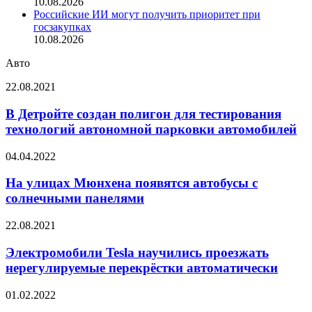
10.08.2026
Российские ИИ могут получить приоритет при
госзакупках
10.08.2026
Авто
В
22.08.2021
Детройте
создан
В Детройте создан полигон для тестирования
полигон
технологий автономной парковки автомобилей
для
тестирования
На
04.04.2022
технологий
улицах
автономной
Мюнхена
На улицах Мюнхена появятся автобусы с
парковки
появятся
солнечными панелями
автомобилей
автобусы
с
Электромобили
22.08.2021
солнечными
Tesla
панелями
научились
Электромобили Tesla научились проезжать
проезжать
нерегулируемые перекрёстки автоматически
нерегулируемые
перекрёстки
NXP:
01.02.2022
автоматически
спрос