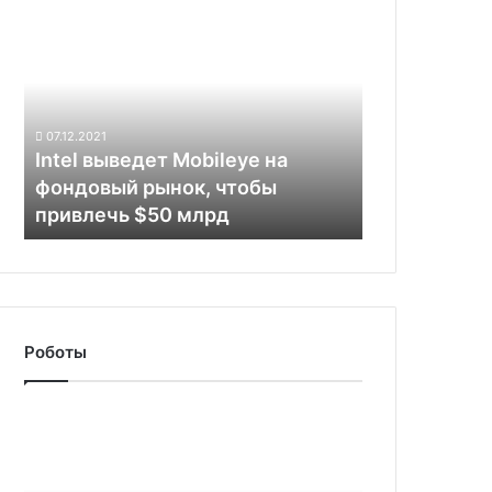
Intel
выведет
Mobileye
на
фондовый
рынок,
07.12.2021
чтобы
Intel выведет Mobileye на
привлечь
фондовый рынок, чтобы
$50
привлечь $50 млрд
млрд
Роботы
Boston
Dynamics
показала,
как