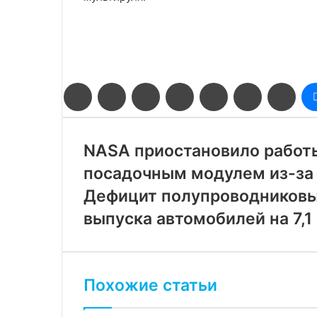
Facebook
Twitter
LinkedIn
Pinterest
Reddit
Вконтакте
Одн
NASA приостановило работ
посадочным модулем из-за и
Дефицит полупроводниковы
выпуска автомобилей на 7,1
Похожие статьи