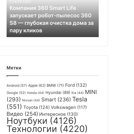
04.03.2022
робот-
Компания 360 Smart Life
пылесос
запускает робот-пылесос 360
360
S8 — глубокая очистка дома за
S8 —
пару кликов
глубокая
очистка
дома
за
пару
кликов
Метки
Ford
(132)
Apple
(62)
BMW
(71)
Android
(57)
MINI
Hyundai
(89)
Google
(52)
Honda
(44)
Kia
(44)
Tesla
(293)
Smart
(236)
Nissan
(44)
(551)
Toyota
(124)
Volkswagen
(117)
Видео
(254)
Интересное
(130)
Ноутбуки
(4126)
Технологии
(4220)