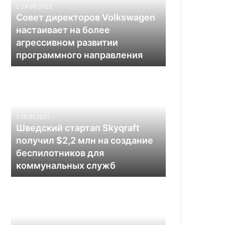
на
24.05.2022
более
Совет директоров Volkswagen
агрессивном
настаивает на более
развитии
агрессивном развитии
программного
программного направления
направления
Шведский
стартап
Skyqraft
получил $2,2
млн
19.01.2021
на
Шведский стартап Skyqraft
создание
получил $2,2 млн на создание
беспилотников
беспилотников для
для
коммунальных служб
коммунальных
служб
Компания
360
Smart
Life
запускает