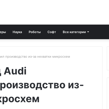
еры
Наука
Роботы
Софт
Все категории
вил производство из-за нехватки микросхем
 Audi
роизводство из-
кросхем