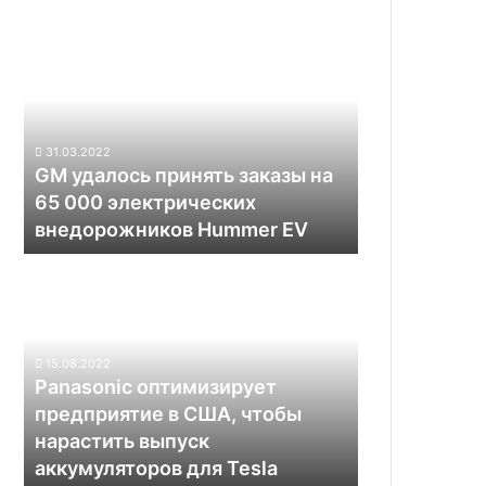
GM
удалось
принять
заказы
на
65
31.03.2022
000
GM удалось принять заказы на
электрических
65 000 электрических
внедорожников
внедорожников Hummer EV
Hummer
EV
Panasonic
оптимизирует
предприятие
в
США,
15.08.2022
чтобы
Panasonic оптимизирует
нарастить
предприятие в США, чтобы
выпуск
нарастить выпуск
аккумуляторов
аккумуляторов для Tesla
для