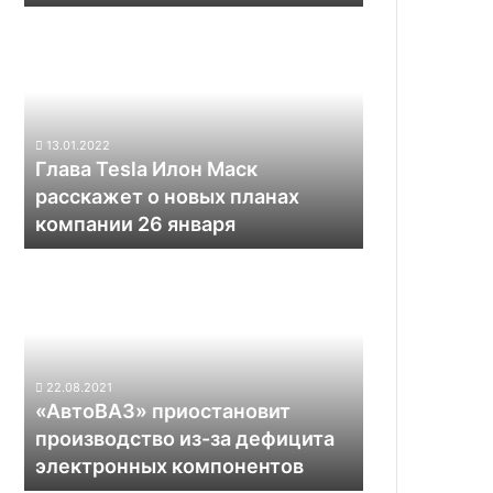
Tesla
Глава
Tesla
Илон
Маск
расскажет
о
13.01.2022
новых
Глава Tesla Илон Маск
планах
расскажет о новых планах
компании
компании 26 января
26
января
«АвтоВАЗ»
приостановит
производство
из-
за
дефицита
22.08.2021
электронных
«АвтоВАЗ» приостановит
компонентов
производство из-за дефицита
электронных компонентов