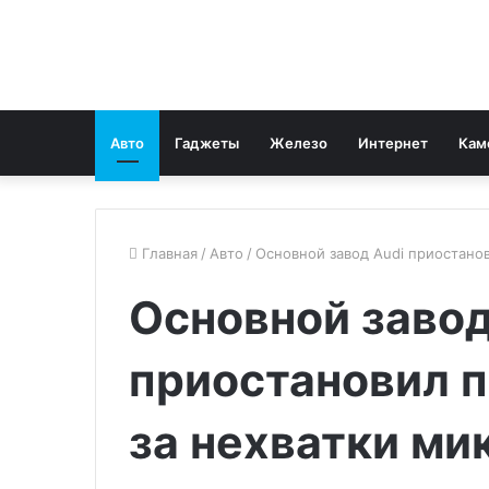
Авто
Гаджеты
Железо
Интернет
Кам
Главная
/
Авто
/
Основной завод Audi приостано
Основной завод
приостановил п
за нехватки ми