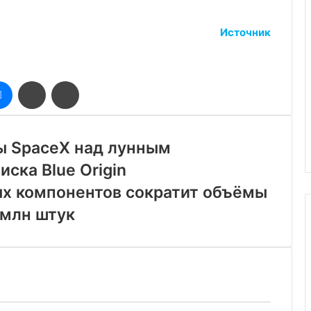
Источник
оклассники
Messenger
Поделиться
Печатать
через
электронную
почту
ы SpaceX над лунным
ска Blue Origin
х компонентов сократит объёмы
 млн штук