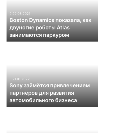
двуногие
роботы
22.08.2021
Atlas
Boston Dynamics показала, как
занимаются
двуногие роботы Atlas
паркуром
занимаются паркуром
Sony
займётся
привлечением
партнёров
для
развития
21.01.2022
автомобильного
Sony займётся привлечением
бизнеса
партнёров для развития
автомобильного бизнеса
Совет
директоров
Volkswagen
настаивает