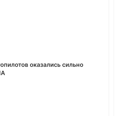
топилотов оказались сильно
ША