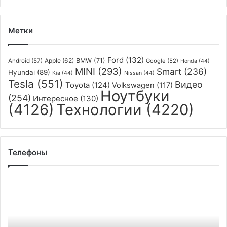
Мюнхена
Метки
Ford
(132)
Apple
(62)
BMW
(71)
Android
(57)
Google
(52)
Honda
(44)
MINI
(293)
Smart
(236)
Hyundai
(89)
Kia
(44)
Nissan
(44)
Tesla
(551)
Видео
Toyota
(124)
Volkswagen
(117)
Ноутбуки
(254)
Интересное
(130)
(4126)
Технологии
(4220)
Телефоны
Vivo
готовит
смартфон
iQOO
Z6