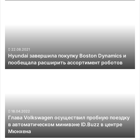
Hyundai
раз
завершила
больше
покупку
собственного
Boston
Dynamics
и
пообещала
расширить
22.08.2021
Hyundai завершила покупку Boston Dynamics и
ассортимент
пообещала расширить ассортимент роботов
роботов
Глава
Volkswagen
осуществил
пробную
поездку
в
автоматическом
18.04.2022
Глава Volkswagen осуществил пробную поездку
минивэне
в автоматическом минивэне ID.Buzz в центре
ID.Buzz
Мюнхена
в
центре