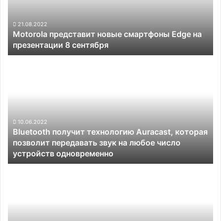
на
презентации
8
21.08.2022
Motorola представит новые смартфоны Edge на
сентября
презентации 8 сентября
Bluetooth
получит
технологию
Auracast,
которая
позволит
передавать
10.06.2022
Bluetooth получит технологию Auracast, которая
звук
позволит передавать звук на любое число
на
устройств одновременно
любое
число
Минцифры:
устройств
больше
одновременно
всего
нарушителей
закона
о