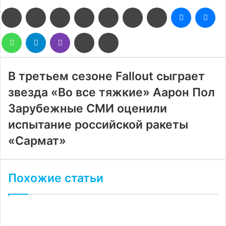
Facebook
Twitter
LinkedIn
Pinterest
Reddit
Вконтакте
Одноклассники
Messenge
Me
WhatsApp
Telegram
Viber
Поделиться
Печатать
через
электронную
почту
В третьем сезоне Fallout сыграет
звезда «Во все тяжкие» Аарон Пол
Зарубежные СМИ оценили
испытание российской ракеты
«Сармат»
Похожие статьи