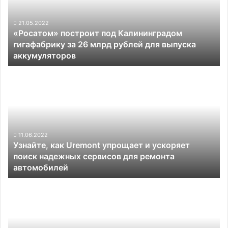
гигафабрику
за
26
21.05.2022
«Росатом» построит под Калининградом
млрд
гигафабрику за 26 млрд рублей для выпуска
рублей
аккумуляторов
для
выпуска
Узнайте,
аккумуляторов
как
Uremont
упрощает
и
ускоряет
поиск
11.06.2022
Узнайте, как Uremont упрощает и ускоряет
надежных
поиск надежных сервисов для ремонта
сервисов
автомобилей
для
ремонта
Дефицит
автомобилей
полупроводниковых
компонентов
сократит
объёмы