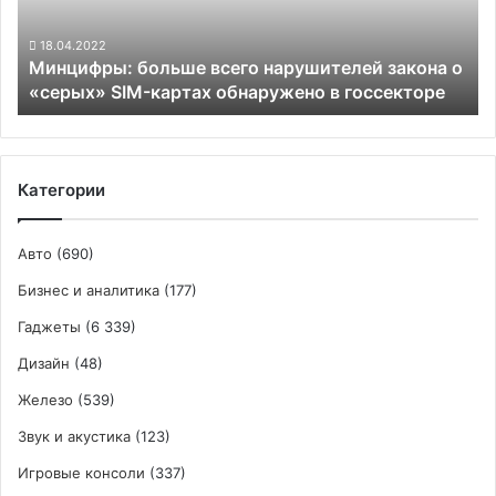
«серых»
SIM-
18.04.2022
Минцифры: больше всего нарушителей закона о
картах
«серых» SIM-картах обнаружено в госсекторе
обнаружено
в
госсекторе
Категории
Авто
(690)
Бизнес и аналитика
(177)
Гаджеты
(6 339)
Дизайн
(48)
Железо
(539)
Звук и акустика
(123)
Игровые консоли
(337)