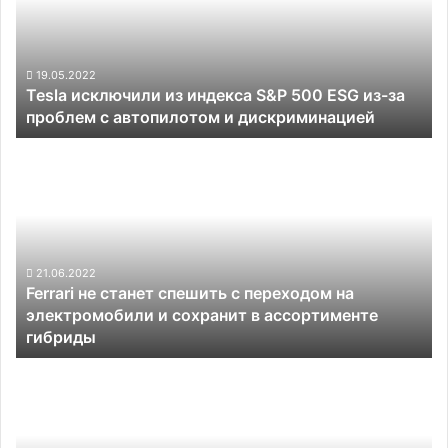
S&P
500
ESG
из-
19.05.2022
Tesla исключили из индекса S&P 500 ESG из-за
за
проблем с автопилотом и дискриминацией
проблем
с
Ferrari
автопилотом
не
и
станет
дискриминацией
спешить
с
переходом
на
21.06.2022
Ferrari не станет спешить с переходом на
электромобили
электромобили и сохранит в ассортименте
и
гибриды
сохранит
в
«Росатом»
ассортименте
построит
гибриды
под
Калининградом