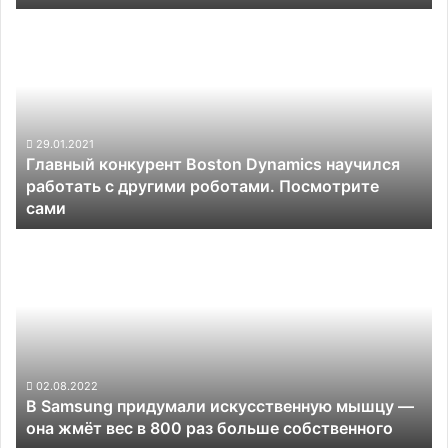
Главный
конкурент
Boston
Dynamics
научился
работать
с
29.01.2021
Главный конкурент Boston Dynamics научился
другими
работать с другими роботами. Посмотрите
роботами.
сами
Посмотрите
сами
В
Samsung
придумали
искусственную
мышцу
—
она
жмёт
02.08.2022
В Samsung придумали искусственную мышцу —
вес
она жмёт вес в 800 раз больше собственного
в
800