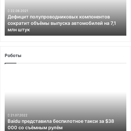
выпуска
автомобилей
22.08.2021
Дефицит полупроводниковых компонентов
на
сократит объёмы выпуска автомобилей на 7,1
7,1
млн штук
млн
штук
Роботы
Baidu
представила
беспилотное
такси
за
$38
000
со
21.07.2022
Baidu представила беспилотное такси за $38
съёмным
000 со съёмным рулём
рулём