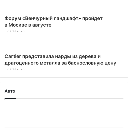
Форум «Венчурный ландшафт» пройдет
в Москве в августе
07.08.2026
Cartier представила нарды из дерева и
драгоценного металла за баснословную цену
07.08.2026
Авто
Tesla
исключили
из
индекса