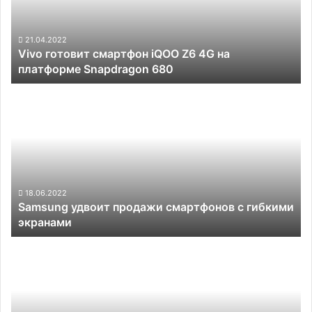
4G
на
платформе
21.04.2022
Vivo готовит смартфон iQOO Z6 4G на
Snapdragon
платформе Snapdragon 680
680
Samsung
удвоит
продажи
смартфонов
с
гибкими
экранами
18.06.2022
Samsung удвоит продажи смартфонов с гибкими
экранами
Motorola
представит
новые
смартфоны
Edge