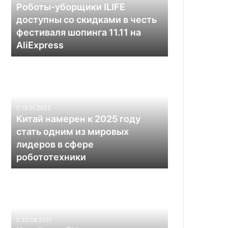
скидками
Роботы-уборщики ILIFE
в
доступны со скидками в честь
честь
фестиваля шопинга 11.11 на
фестиваля
AliExpress
шопинга
11.11
Китай
на
намерен
AliExpress
к
2025
году
13.01.2022
стать
Китай намерен к 2025 году
одним
стать одним из мировых
из
лидеров в сфере
мировых
робототехники
лидеров
в
Китайская
сфере
EHang
робототехники
представила
беспилотное
аэротакси
22.08.2021
для