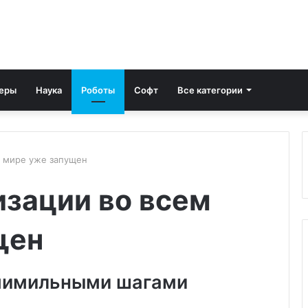
еры
Наука
Роботы
Софт
Все категории
м мире уже запущен
зации во всем
щен
емимильными шагами