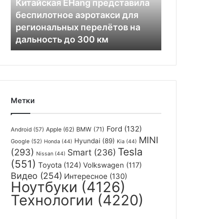
Китайская EHang представила
региональных
беспилотное аэротакси для
перелётов
региональных перелётов на
на
дальность до 300 км
дальность
до
300
км
Метки
Ford
(132)
Apple
(62)
BMW
(71)
Android
(57)
MINI
Hyundai
(89)
Google
(52)
Honda
(44)
Kia
(44)
Tesla
(293)
Smart
(236)
Nissan
(44)
(551)
Toyota
(124)
Volkswagen
(117)
Видео
(254)
Интересное
(130)
Ноутбуки
(4126)
Технологии
(4220)