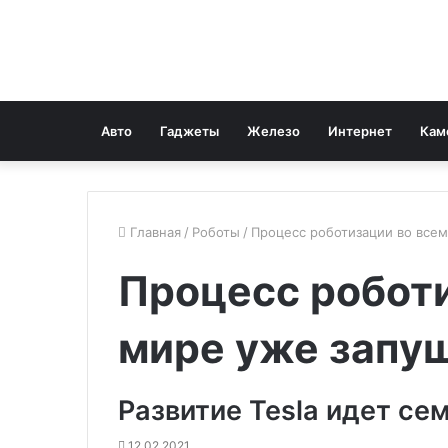
Авто
Гаджеты
Железо
Интернет
Кам
Главная
/
Роботы
/
Процесс роботизации во все
Процесс роботи
мире уже запу
Развитие Tesla идет с
12.02.2021