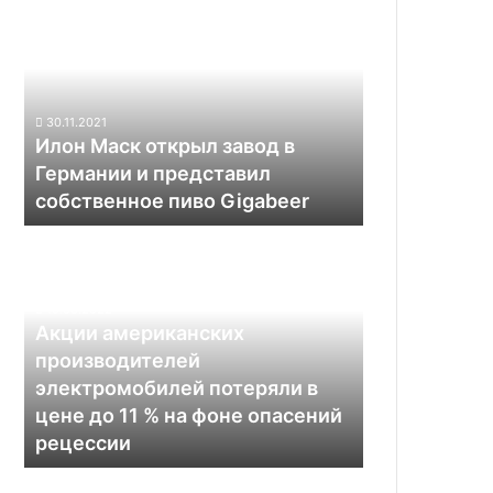
Маск
открыл
завод
в
Германии
30.11.2021
и
Илон Маск открыл завод в
представил
Германии и представил
собственное
собственное пиво Gigabeer
пиво
Gigabeer
Акции
американских
производителей
электромобилей
19.06.2022
потеряли
Акции американских
в
производителей
цене
электромобилей потеряли в
до
цене до 11 % на фоне опасений
11
рецессии
%
на
Rivian
фоне