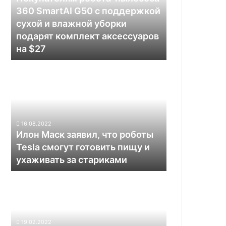
G50
360 SmartAI G50 с поддержкой
с
сухой и влажной уборки
поддержкой
подарят комплект аксессуаров
сухой
на $27
и
влажной
Илон
уборки
Маск
подарят
заявил,
комплект
что
аксессуаров
роботы
на
Tesla
$27
16.08.2022
смогут
Илон Маск заявил, что роботы
готовить
Tesla смогут готовить пищу и
пищу
ухаживать за стариками
и
ухаживать
Роботы-
за
уборщики
стариками
ILIFE
доступны
со
19.02.2022