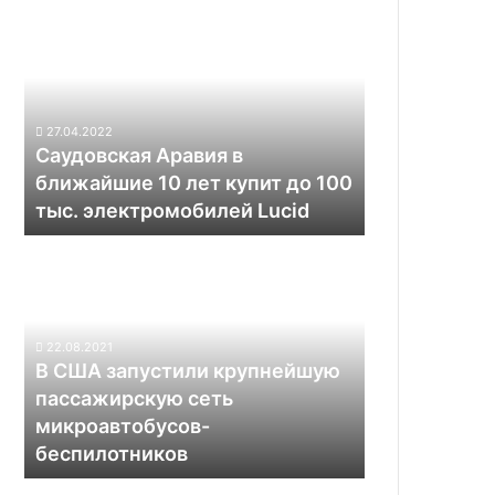
Саудовская
Аравия
в
ближайшие
10
лет
27.04.2022
купит
Саудовская Аравия в
до
ближайшие 10 лет купит до 100
100
тыс. электромобилей Lucid
тыс.
электромобилей
В
Lucid
США
запустили
крупнейшую
пассажирскую
22.08.2021
сеть
В США запустили крупнейшую
микроавтобусов-
пассажирскую сеть
беспилотников
микроавтобусов-
беспилотников
Илон