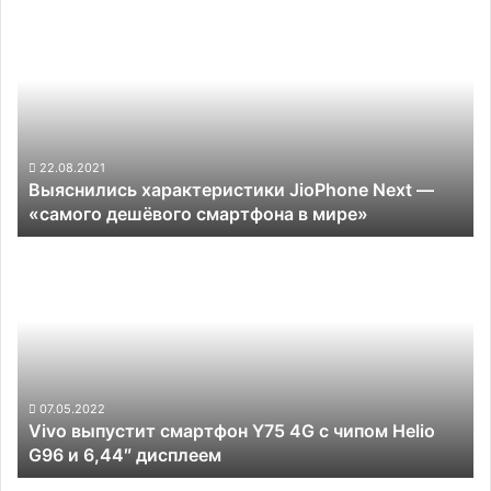
Выяснились
на
характеристики
фоне
JioPhone
общего
Next
замедления
—
рынка
«самого
дешёвого
смартфона
22.08.2021
Выяснились характеристики JioPhone Next —
в
«самого дешёвого смартфона в мире»
мире»
Vivo
выпустит
смартфон
Y75
4G
с
чипом
Helio
07.05.2022
Vivo выпустит смартфон Y75 4G с чипом Helio
G96
G96 и 6,44″ дисплеем
и
6,44″
Россияне