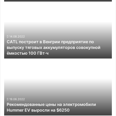
американского
CATL
персонала
построит
в
Венгрии
предприятие
по
выпуску
14.08.2022
CATL построит в Венгрии предприятие по
тяговых
выпуску тяговых аккумуляторов совокупной
аккумуляторов
ёмкостью 100 ГВт·ч
совокупной
ёмкостью
Рекомендованные
100
цены
ГВт·ч
на
электромобили
Hummer
EV
выросли
на
19.06.2022
Рекомендованные цены на электромобили
$6250
Hummer EV выросли на $6250