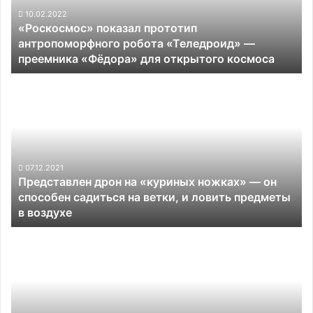
—
10.02.2022
«Роскосмос» показал прототип
преемника
антропоморфного робота «Теледроид» —
«Фёдора» для
преемника «Фёдора» для открытого космоса
открытого
космоса
Представлен
дрон
на
«куриных
ножках»
—
он
07.12.2021
Представлен дрон на «куриных ножках» — он
способен
способен садиться на ветки, и ловить предметы
садиться
в воздухе
на
ветки,
Tesla
и
размышляет
ловить
о
предметы
создании
в
роботизированного
воздухе
фургона