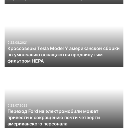
партия
Кроссоверы
разошлась
Tesla
менее
Model
чем
Y
за
американской
день
сборки
по
22.08.2021
Кроссоверы Tesla Model Y американской сборки
умолчанию
по умолчанию оснащаются продвинутым
оснащаются
фильтром HEPA
продвинутым
фильтром
Переход
HEPA
Ford
на
электромобили
может
привести
к
23.07.2022
Переход Ford на электромобили может
сокращению
привести к сокращению почти четверти
почти
американского персонала
четверти