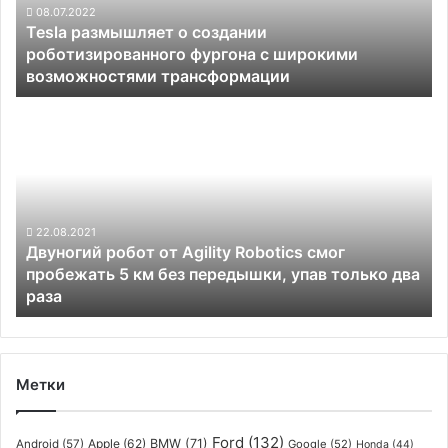
с
08.07.2022
Tesla размышляет о создании
широкими
роботизированного фургона с широкими
возможностями
возможностями трансформации
трансформации
Двуногий
робот
от
Agility
Robotics
смог
пробежать
22.08.2021
Двуногий робот от Agility Robotics смог
5
пробежать 5 км без передышки, упав только два
км
раза
без
передышки,
упав
только
два
Метки
раза
Ford
(132)
Apple
(62)
BMW
(71)
Android
(57)
Google
(52)
Honda
(44)