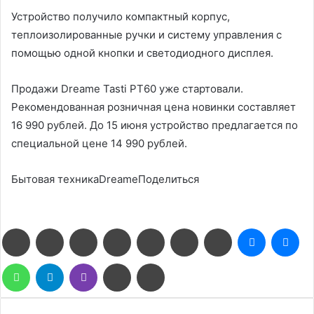
Устройство получило компактный корпус,
теплоизолированные ручки и систему управления с
помощью одной кнопки и светодиодного дисплея.
Продажи Dreame Tasti PT60 уже стартовали.
Рекомендованная розничная цена новинки составляет
16 990 рублей. До 15 июня устройство предлагается по
специальной цене 14 990 рублей.
Бытовая техникаDreameПоделиться
Facebook
Twitter
LinkedIn
Pinterest
Reddit
Вконтакте
Одноклассники
Messenge
Me
WhatsApp
Telegram
Viber
Поделиться
Печатать
через
электронную