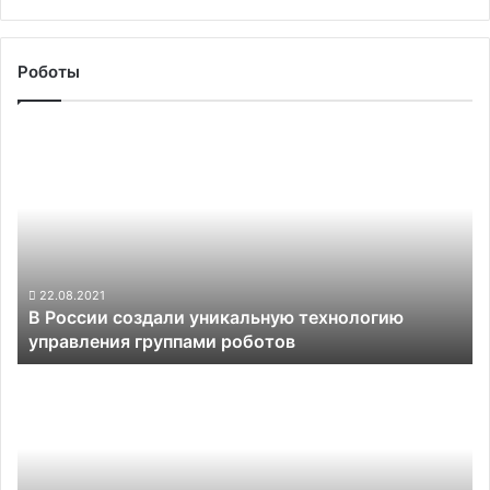
Роботы
В
России
создали
уникальную
технологию
управления
группами
роботов
22.08.2021
В России создали уникальную технологию
управления группами роботов
«Роскосмос»
показал
прототип
антропоморфного
робота
«Теледроид»