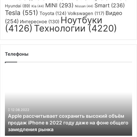
MINI
(293)
Smart
(236)
Hyundai
(89)
Kia
(44)
Nissan
(44)
Tesla
(551)
Видео
Toyota
(124)
Volkswagen
(117)
Ноутбуки
(254)
Интересное
(130)
(4126)
Технологии
(4220)
Телефоны
Apple
рассчитывает
сохранить
высокий
объём
продаж
iPhone
12.08.2022
Apple рассчитывает сохранить высокий объём
в
продаж iPhone в 2022 году даже на фоне общего
2022
замедления рынка
году
даже