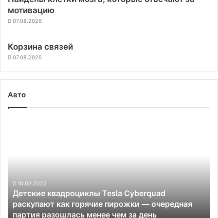
мотивацию
07.08.2026
Корзина связей
07.08.2026
Авто
Детские
квадроциклы
Tesla
Cyberquad
раскупают
как
горячие
10.03.2022
Детские квадроциклы Tesla Cyberquad
пирожки
раскупают как горячие пирожки — очередная
—
партия разошлась менее чем за день
очередная