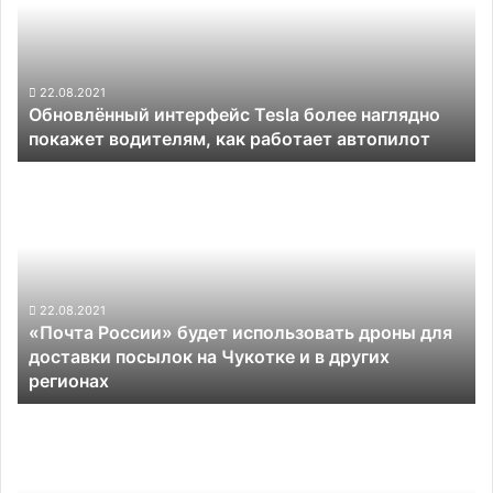
наглядно
покажет
водителям,
как
22.08.2021
Обновлённый интерфейс Tesla более наглядно
работает
покажет водителям, как работает автопилот
автопилот
«Почта
России»
будет
использовать
дроны
для
доставки
22.08.2021
«Почта России» будет использовать дроны для
посылок
доставки посылок на Чукотке и в других
на
регионах
Чукотке
и
Столкнувшиеся
в
роботы
других
вызвали
регионах
пожар