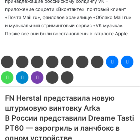
принадлежащие российскому холдингу VK –
приложение соцсети «Вконтакте», почтовый клиент
«Почта Mail ru», файловое хранилище «Облако Mail ru»
и музыкальный стриминговый сервис «VK музыка».
Позже все они были восстановлены в каталоге Apple.
Facebook
Twitter
LinkedIn
Pinterest
Reddit
Вконтакте
Одноклассники
Messenge
Me
WhatsApp
Telegram
Viber
Поделиться
Печатать
через
электронную
почту
FN Herstal представила новую
штурмовую винтовку Arka
В России представили Dreame Tasti
PT60 — аэрогриль и ланчбокс в
одном устройстве