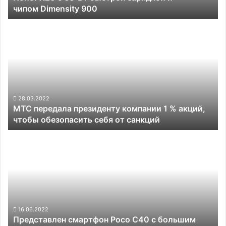
чипом Dimensity 900
и
чипом Dimensity
МТС
900
передала
президенту
компании
1
%
акций,
чтобы
28.03.2022
МТС передала президенту компании 1 % акций,
обезопасить
чтобы обезопасить себя от санкций
себя
от
Представлен
санкций
смартфон
Poco
C40
с
большим
дисплеем
HD+
16.06.2022
Представлен смартфон Poco C40 с большим
и