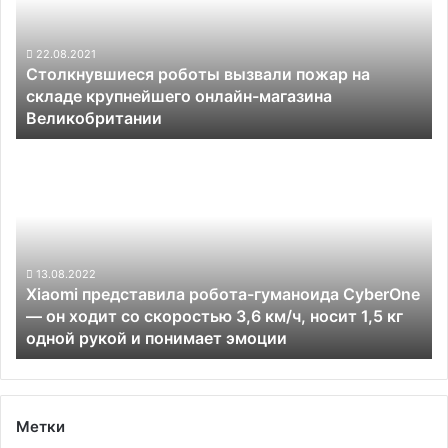
на
складе
крупнейшего
22.08.2021
Столкнувшиеся роботы вызвали пожар на
онлайн-
складе крупнейшего онлайн-магазина
магазина
Великобритании
Великобритании
Xiaomi
представила
робота-
гуманоида
CyberOne
—
он
13.08.2022
Xiaomi представила робота-гуманоида CyberOne
ходит
— он ходит со скоростью 3,6 км/ч, носит 1,5 кг
со
одной рукой и понимает эмоции
скоростью
3,6
км/
ч,
носит
Метки
1,5