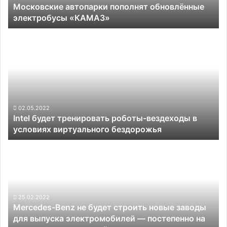
Московские автопарки пополнят обновлённые
электробусы «КАМАЗ»
Intel
будет
тренировать
роботы-
вездеходы
в
условиях
виртуального
02.05.2022
Intel будет тренировать роботы-вездеходы в
бездорожья
условиях виртуального бездорожья
Mercedes-
Benz
не
будет
строить
новые
25.02.2022
Mercedes-Benz не будет строить новые заводы
заводы
для выпуска электромобилей — постепенно на
для