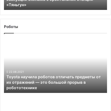
«Тяньгун»
станции
«Тяньгун»
Роботы
Toyota
научила
роботов
отличать
предметы
от
их
22.08.2021
Toyota научила роботов отличать предметы от
отражений —
их отражений — это большой прорыв в
это
робототехнике
большой
прорыв
Обновлённый
в
интерфейс
робототехнике
Tesla
более