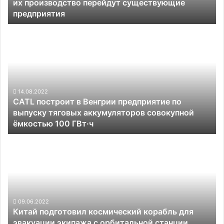
их производство перейдут существующие
выпуска
предприятия
электромобилей
—
CATL
постепенно
построит
на
в
их
Венгрии
производство перейдут
предприятие
существующие
по
предприятия
выпуску
14.08.2022
CATL построит в Венгрии предприятие по
тяговых
выпуску тяговых аккумуляторов совокупной
аккумуляторов
ёмкостью 100 ГВт·ч
совокупной
ёмкостью
Китай
100
подготовил
ГВт·ч
космический
корабль
для
эвакуации
экипажа
09.06.2022
Китай подготовил космический корабль для
с
эвакуации экипажа с орбитальной станции
орбитальной