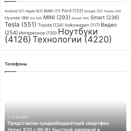
кг
Ford
(132)
одной
Apple
(62)
BMW
(71)
Android
(57)
Google
(52)
Honda
(44)
MINI
(293)
рукой
Smart
(236)
Hyundai
(89)
Kia
(44)
Nissan
(44)
и
Tesla
(551)
Видео
Toyota
(124)
Volkswagen
(117)
Ноутбуки
понимает
(254)
Интересное
(130)
эмоции
(4126)
Технологии
(4220)
Телефоны
Представлен
среднебюджетный смартфон
Honor
X20
с
66-
Вт
22.08.2021
Представлен среднебюджетный смартфон
быстрой
Honor X20 с 66-Вт быстрой зарядкой и
зарядкой