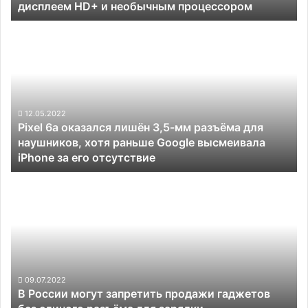
дисплеем HD+ и необычным процессором
необычным
процессором
Pixel
6a
оказался
лишён
3,5-
мм
разъёма
12.05.2022
Pixel 6a оказался лишён 3,5-мм разъёма для
для
наушников, хотя раньше Google высмеивала
наушников,
iPhone за его отсутствие
хотя
раньше
В
Google
России
высмеивала
могут
iPhone
запретить
за
продажи
его
гаджетов
отсутствие
без
единого
09.07.2022
В России могут запретить продажи гаджетов
разъёма
для