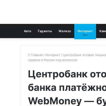
Авто
Гаджеты
Железо
Интернет
Кам
Главная
/
Интернет
/
Центробанк отозвал лицен
сервиса в России под вопросом
Центробанк ото
банка платёжн
WebMoney — бу