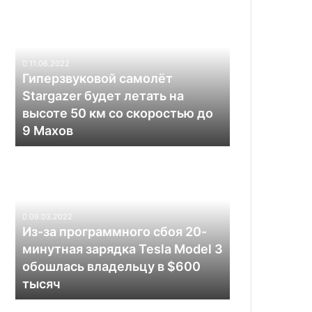
22
самолёт
%
Stargazer
будет
летать
11.06.2022
на
Гиперзвуковой самолёт
высоте
Stargazer будет летать на
50
высоте 50 км со скоростью до
км
9 Махов
со
скоростью
Из-
до
за
9
программного
Махов
сбоя
20-
09.03.2022
минутная
Из-за программного сбоя 20-
зарядка
минутная зарядка Tesla Model 3
Tesla
обошлась владельцу в $600
Model
тысяч
3
обошлась
Электрический