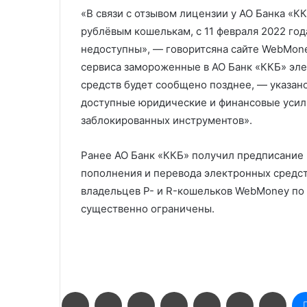
«В связи с отзывом лицензии у АО Банка «КК
рублёвым кошелькам, с 11 февраля 2022 год
недоступны», — говоритсяна сайте WebMon
сервиса замороженные в АО Банк «ККБ» эле
средств будет сообщено позднее, — указа
доступные юридические и финансовые усил
заблокированных инструментов».
Ранее АО Банк «ККБ» получил предписание
пополнения и перевода электронных средств
владельцев P- и R-кошельков WebMoney п
существенно ограничены.
Facebook
Twitter
LinkedIn
Pinterest
Reddit
Вконтакте
Одн