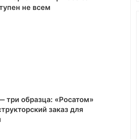
ступен не всем
— три образца: «Росатом»
трукторский заказ для
я