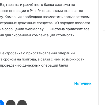
Б», гаранта и расчётного банка системы по
а все операции c P- и R-кошельками становятся
ey. Компания пообещала возместить пользователям
ктронные денежные средства. «О порядке возврата
но в сообщении WebMoney. — Система приложит все
ия для скорейшей компенсации стоимости
 Центробанка о приостановлении операций
 сроком на полгода, в связи с чем возможности
о проведению денежных операций были
Источник
оклассники
Messenger
Поделиться
Печатать