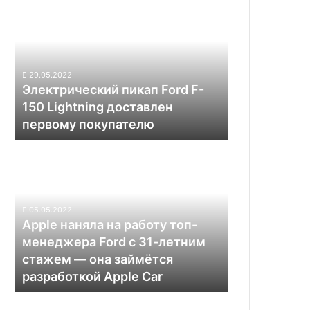
владельцу
пикап
в
Ford
$600
F-
тысяч
150
Lightning
29.05.2022
доставлен
Электрический пикап Ford F-
первому
150 Lightning доставлен
покупателю
первому покупателю
Apple
наняла
на
работу
топ-
05.05.2022
менеджера
Apple наняла на работу топ-
Ford
менеджера Ford с 31-летним
с
стажем — она займётся
31-
разработкой Apple Car
летним
стажем
—