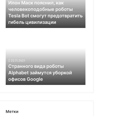
роботы
Илон Маск пояснил, как
Tesla
человекоподобные роботы
Bot
Tesla Bot смогут предотвратить
смогут
гибель цивилизации
предотвратить
гибель
Странного
цивилизации
вида
роботы
Alphabet
займутся
уборкой
22.11.2021
офисов
Странного вида роботы
Google
Alphabet займутся уборкой
офисов Google
Метки