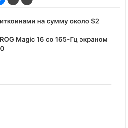
через
электронную
почту
 биткоинами на сумму около $2
ROG Magic 16 со 165-Гц экраном
60