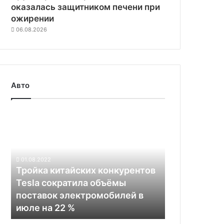
оказалась защитником печени при
ожирении
06.08.2026
Авто
Тройка
китайских
конкурентов
Tesla
сократила
01.08.2022
объёмы
Тройка китайских конкурентов
поставок
Tesla сократила объёмы
электромобилей
поставок электромобилей в
в
июле на 22 %
июле
на
Гиперзвуковой