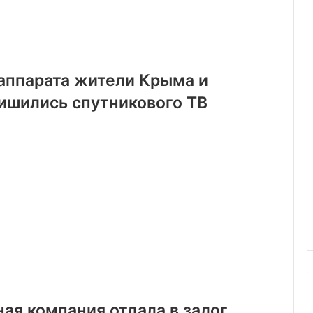
 аппарата жители Крыма и
ишились спутникового ТВ
ая компания отдала в залог