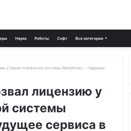
еры
Наука
Роботы
Софт
Все категории
зию у банка платёжной системы WebMoney — будущее
звал лицензию у
ой системы
дущее сервиса в