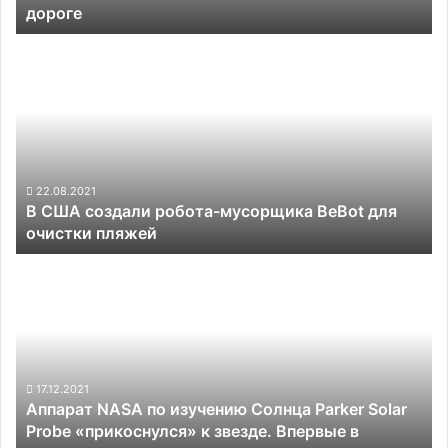
дороге
В
США
создали
робота-
мусорщика
BeBot
для
очистки
22.08.2021
В США создали робота-мусорщика BeBot для
пляжей
очистки пляжей
Аппарат
NASA
по
изучению
Солнца
Parker
Solar
17.12.2021
Аппарат NASA по изучению Солнца Parker Solar
Probe
Probe «прикоснулся» к звезде. Впервые в
«прикоснулся»