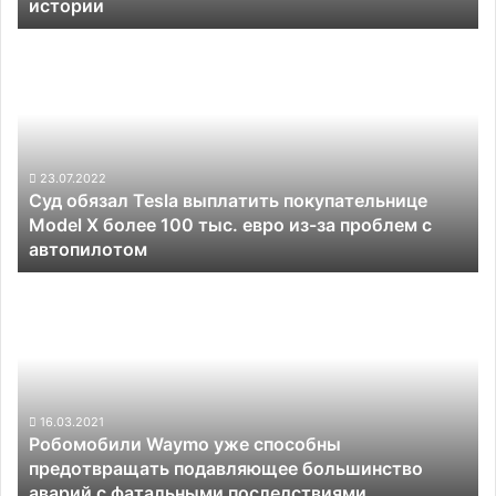
истории
к
звезде.
Суд
Впервые
обязал
в
Tesla
истории
выплатить
покупательнице
Model
X
23.07.2022
Суд обязал Tesla выплатить покупательнице
более
Model X более 100 тыс. евро из-за проблем с
100
автопилотом
тыс.
евро
Робомобили
из-
Waymo
за
уже
проблем
способны
с
предотвращать
автопилотом
подавляющее
большинство
16.03.2021
Робомобили Waymo уже способны
аварий
предотвращать подавляющее большинство
с
аварий с фатальными последствиями
фатальными