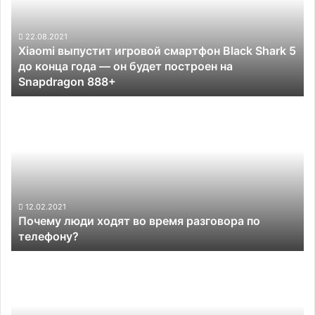
Black
зарядкой
Shark
5
22.08.2021
Xiaomi выпустит игровой смартфон Black Shark 5
до
до конца года — он будет построен на
конца
Snapdragon 888+
года —
он
Почему
будет
люди
построен
ходят
на
во
Snapdragon
время
888+
разговора
по
телефону?
12.02.2021
Почему люди ходят во время разговора по
телефону?
Oppo
готовит
смартфон
среднего