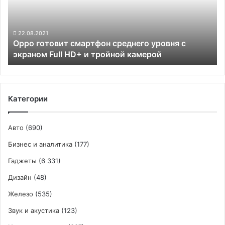
уровня
с
экраном
Full
22.08.2021
Oppo готовит смартфон среднего уровня с
HD+
экраном Full HD+ и тройной камерой
и
тройной
камерой
Категории
Авто
(690)
Бизнес и аналитика
(177)
Гаджеты
(6 331)
Дизайн
(48)
Железо
(535)
Звук и акустика
(123)