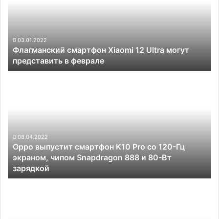
Ultra
могут
представить
в
03.01.2022
Флагманский смартфон Xiaomi 12 Ultra могут
феврале
представить в феврале
Oppo
выпустит
смартфон
K10
Pro
со
120-
08.04.2022
Oppo выпустит смартфон K10 Pro со 120-Гц
Гц
экраном, чипом Snapdragon 888 и 80-Вт
экраном,
зарядкой
чипом
Snapdragon
Xiaomi
888
выпустит
и
игровой
80-
смартфон
Вт