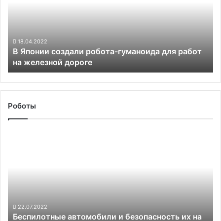
гуманоида
для
работ
на
18.04.2022
В Японии создали робота-гуманоида для работ
железной
на железной дороге
дороге
Роботы
Беспилотные
автомобили
и
безопасность
их
на
дороге
22.07.2022
Беспилотные автомобили и безопасность их на