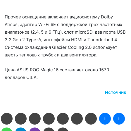
Прочее оснащение включает аудиосистему Dolby
Atmos, адаптер Wi-Fi 6E с поддержкой трёх частотных
диапазонов (2,4, 5 и 6 ГГц), слот microSD, два порта USB
3.2 Gen 2 Type-A, интерфейсы HDMI и Thunderbolt 4.
Система охлаждения Glacier Cooling 2.0 использует
шесть тепловых трубок и два вентилятора.
Цена ASUS ROG Magic 16 составляет около 1570
долларов США.
Источник
Facebook
Twitter
LinkedIn
Pinterest
Reddit
Вконтакте
Одноклассники
Messenge
Me
WhatsApp
Telegram
Viber
Поделиться
Печатать