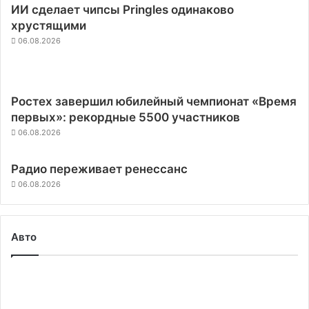
ИИ сделает чипсы Pringles одинаково
хрустящими
06.08.2026
Ростех завершил юбилейный чемпионат «Время
первых»: рекордные 5500 участников
06.08.2026
Радио переживает ренессанс
06.08.2026
Авто
Полупроводники
нового
поколения