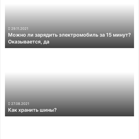
электромобиль
за
15
минут?
Оказывается,
29.11.2021
Можно ли зарядить электромобиль за 15 минут?
да
Оказывается, да
Как
хранить
шины?
27.08.2021
Как хранить шины?
В
Японии
создали
робота-