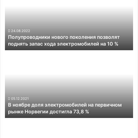
позволят
поднять
запас
хода
электромобилей
24.08.2022
Полупроводники нового поколения позволят
на
поднять запас хода электромобилей на 10 %
10
%
В
ноябре
доля
электромобилей
на
первичном
рынке
Норвегии
05.12.2021
В ноябре доля электромобилей на первичном
достигла
рынке Норвегии достигла 73,8 %
73,8
%
Можно
ли
зарядить