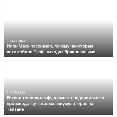
Илон
Маск
рассказал,
почему
некоторые
автомобили
Tesla
выходят
24.03.2021
Илон Маск рассказал, почему некоторые
бракованными
автомобили Tesla выходят бракованными
Foxconn
заложила
фундамент
предприятия
по
производству
тяговых
16.06.2022
Foxconn заложила фундамент предприятия по
аккумуляторов
производству тяговых аккумуляторов на
на
Тайване
Тайване
К