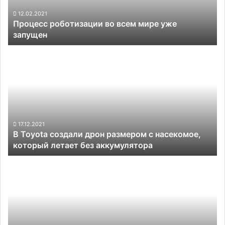
запущен
12.02.2021
Процесс роботизации во всем мире уже
запущен
В
Toyota
создали
дрон
размером
с
насекомое,
который
17.12.2021
В Toyota создали дрон размером с насекомое,
летает
который летает без аккумулятора
без
аккумулятора
А
теперь
—
Карпатый:
«отец
автопилота»
Tesla