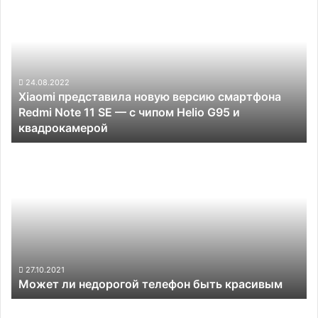
представила
новую
версию
смартфона
Redmi
Note
24.08.2022
Xiaomi представила новую версию смартфона
11
Redmi Note 11 SE — с чипом Helio G95 и
SE
квадрокамерой
—
с
Может
чипом
ли
Helio
недорогой
G95
телефон
и
быть
квадрокамерой
красивым
27.10.2021
Может ли недорогой телефон быть красивым
Apple