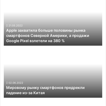
захватила
больше
половины
рынка
смартфонов
Северной
21.05.2022
Apple захватила больше половины рынка
Америки,
смартфонов Северной Америки, а продажи
а
Google Pixel взлетели на 380 %
продажи
Google
Мировому
Pixel
рынку
взлетели
смартфонов
на
предрекли
380
падение
%
из-
за
Китая
02.06.2022
Мировому рынку смартфонов предрекли
падение из-за Китая
Близится
выпуск