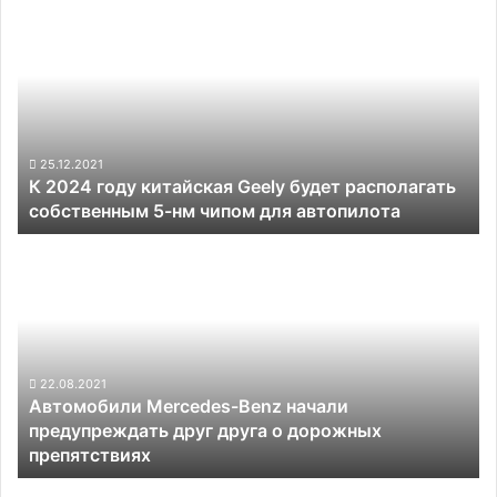
2024
году
китайская
Geely
будет
располагать
собственным
25.12.2021
К 2024 году китайская Geely будет располагать
5-
собственным 5-нм чипом для автопилота
нм
чипом
Автомобили
для
Mercedes-
автопилота
Benz
начали
предупреждать
друг
друга
22.08.2021
Автомобили Mercedes-Benz начали
о
предупреждать друг друга о дорожных
дорожных
препятствиях
препятствиях
Канадская