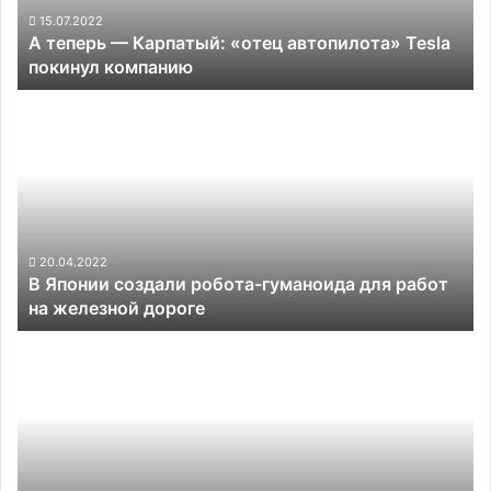
покинул
15.07.2022
А теперь — Карпатый: «отец автопилота» Tesla
компанию
покинул компанию
В
Японии
создали
робота-
гуманоида
для
работ
на
20.04.2022
В Японии создали робота-гуманоида для работ
железной
на железной дороге
дороге
Илон
Маск
ищет
таланты
в
области
искусственного