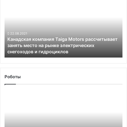
компания
Taiga
Motors
рассчитывает
занять
место
22.08.2021
Канадская компания Taiga Motors рассчитывает
на
занять место на рынке электрических
рынке
снегоходов и гидроциклов
электрических
снегоходов
и
гидроциклов
Роботы
Процесс
роботизации
во
всем
мире
уже