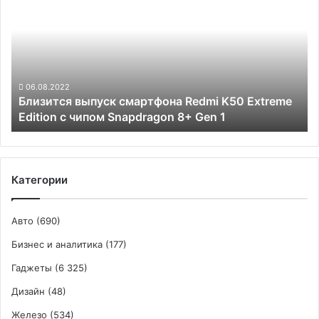
смартфона
Redmi
K50
Extreme
Edition
с
06.08.2022
Близится выпуск смартфона Redmi K50 Extreme
чипом
Edition с чипом Snapdragon 8+ Gen 1
Snapdragon
8+
Gen
1
Категории
Авто
(690)
Бизнес и аналитика
(177)
Гаджеты
(6 325)
Дизайн
(48)
Железо
(534)