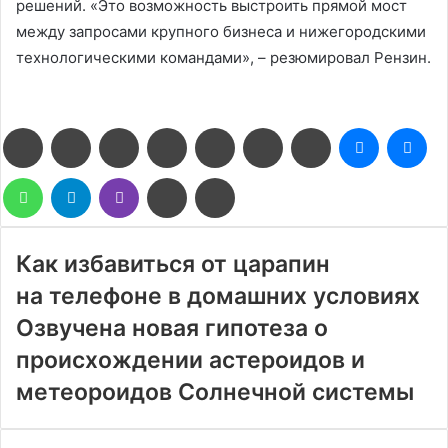
решений. «Это возможность выстроить прямой мост
между запросами крупного бизнеса и нижегородскими
технологическими командами», – резюмировал Рензин.
Facebook
Twitter
LinkedIn
Pinterest
Reddit
Вконтакте
Одноклассники
Messenge
Me
WhatsApp
Telegram
Viber
Поделиться
Печатать
через
электронную
почту
Как избавиться от царапин
на телефоне в домашних условиях
Озвучена новая гипотеза о
происхождении астероидов и
метеороидов Солнечной системы