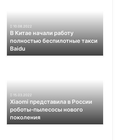
начали
работу
полностью
беспилотные
10.08.2022
такси
В Китае начали работу
Baidu
полностью беспилотные такси
Baidu
Xiaomi
представила
в
России
роботы-
пылесосы
15.03.2022
нового
Xiaomi представила в России
поколения
роботы-пылесосы нового
поколения
Американцы
создали