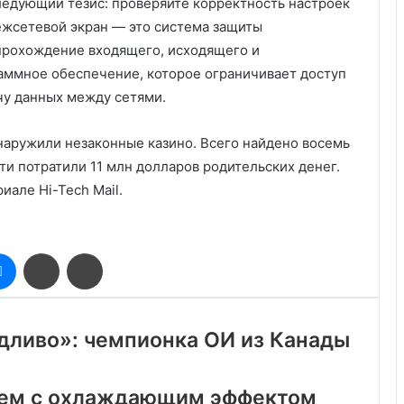
едующий тезис: проверяйте корректность настроек
ежсетевой экран — это система защиты
прохождение входящего, исходящего и
раммное обеспечение, которое ограничивает доступ
чу данных между сетями.
бнаружили незаконные казино. Всего найдено восемь
ти потратили 11 млн долларов родительских денег.
иале Hi-Tech Mail.
оклассники
Messenger
Поделиться
Печатать
через
электронную
почту
едливо»: чемпионка ОИ из Канады
рем с охлаждающим эффектом