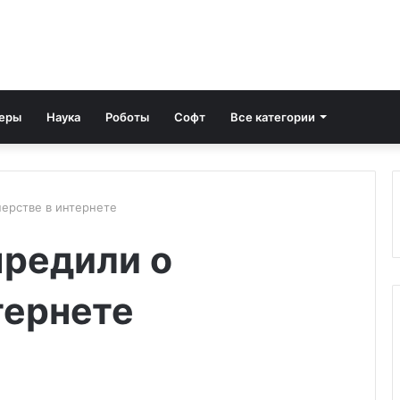
еры
Наука
Роботы
Софт
Все категории
перстве в интернете
предили о
тернете