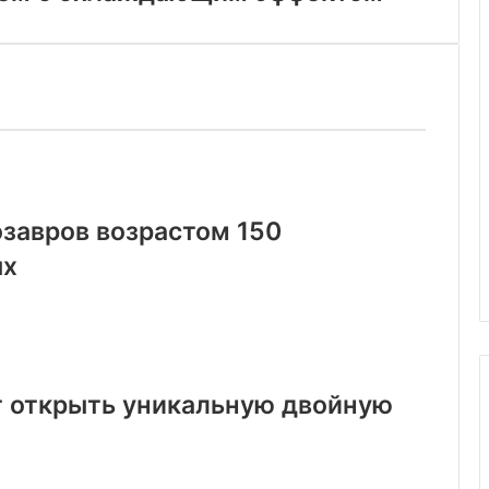
озавров возрастом 150
ых
г открыть уникальную двойную