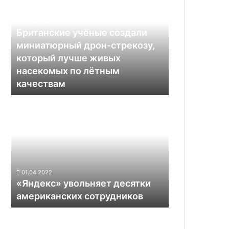
создали
миниатюрный
06.02.2022
дрон-
Британские учёные создали
стрекозу,
миниатюрный дрон-стрекозу,
который
который лучше живых
лучше
насекомых по лётным
живых
качествам
насекомых по
лётным
«Яндекс»
качествам
увольняет
десятки
американских
сотрудников
01.04.2022
«Яндекс» увольняет десятки
американских сотрудников
В
Китае