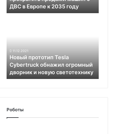
в
ДВС в Европе к 2035 году
Европе
к
Новый
2035
прототип
году
Tesla
Cybertruck
обнажил
огромный
11.12.2021
дворник
Новый прототип Tesla
и
Cybertruck обнажил огромный
новую
дворник и новую светотехнику
светотехнику
Роботы
Британские
учёные