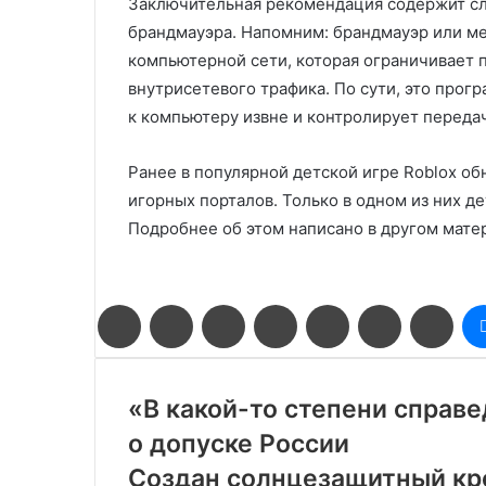
Заключительная рекомендация содержит сл
брандмауэра. Напомним: брандмауэр или м
компьютерной сети, которая ограничивает 
внутрисетевого трафика. По сути, это прог
к компьютеру извне и контролирует переда
Ранее в популярной детской игре Roblox о
игорных порталов. Только в одном из них де
Подробнее об этом написано в другом матер
Facebook
Twitter
LinkedIn
Pinterest
Reddit
Вконтакте
Одн
«В какой-то степени справ
о допуске России
Создан солнцезащитный к