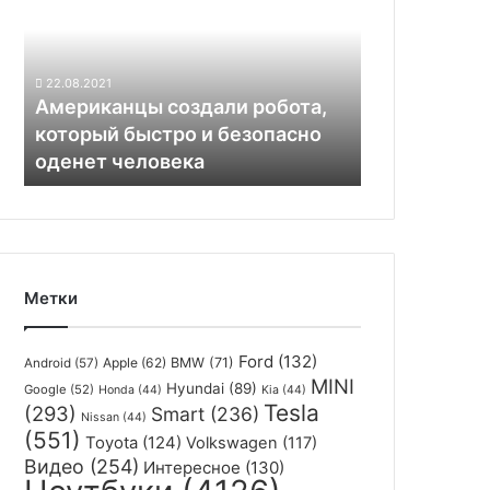
робота,
который
быстро
и
22.08.2021
безопасно
Американцы создали робота,
оденет
который быстро и безопасно
человека
оденет человека
Метки
Ford
(132)
Apple
(62)
BMW
(71)
Android
(57)
MINI
Hyundai
(89)
Google
(52)
Honda
(44)
Kia
(44)
Tesla
(293)
Smart
(236)
Nissan
(44)
(551)
Toyota
(124)
Volkswagen
(117)
Видео
(254)
Интересное
(130)