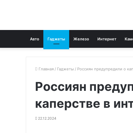
Авто
Гаджеты
Железо
Интернет
Кам
Главная
/
Гаджеты
/
Россиян предупредили о ка
Россиян преду
каперстве в ин
22.12.2024