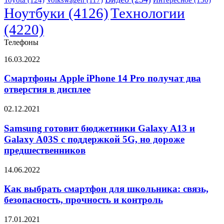
Ноутбуки
(4126)
Технологии
(4220)
Телефоны
Смартфоны
16.03.2022
Apple
iPhone
Смартфоны Apple iPhone 14 Pro получат два
14
отверстия в дисплее
Pro
получат
Samsung
02.12.2021
два
готовит
отверстия
бюджетники
Samsung готовит бюджетники Galaxy A13 и
в
Galaxy
Galaxy A03S с поддержкой 5G, но дороже
дисплее
A13
предшественников
и
Galaxy
Как
14.06.2022
A03S
выбрать
с
смартфон
Как выбрать смартфон для школьника: связь,
поддержкой
для
5G,
безопасность, прочность и контроль
школьника:
но
связь,
дороже
Складной
17.01.2021
безопасность,