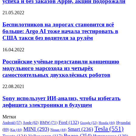
успеха и без заказов Apple, акции подорожали
добьётся
успеха
Беспилотников
21.05.2022
и
на
без
дорогах
Беспилотников на дорогах становится всё
заказов
становится
больше: Argo AI тоже начала тестировать в
Apple,
всё
акции
США такси без водителя за рулём
больше:
подорожали
Argo
Российские
16.04.2022
AI
учёные
тоже
представили
Российские учёные представили концепцию
начала
концепцию
тестировать
модульного марсохода из четырёх
модульного
в
самостоятельных двухколёсных роботов
марсохода
США
из
такси
Sony
22.08.2021
четырёх
без
использует
самостоятельных
водителя
ИИ-
Sony использует ИИ-анализ, чтобы избегать
двухколёсных
за
анализ,
роботов
дефицита электроники в будущем
рулём
чтобы
избегать
Метки
дефицита
Ford
(132)
Hyundai
Apple
(62)
BMW
(71)
Android
(57)
Google
(52)
Honda
(44)
электроники
Tesla
(551)
MINI
(293)
Smart
(236)
(89)
в
Kia
(44)
Nissan
(44)
Видео
(254)
будущем
Toyota
(124)
Volkswagen
(117)
Интересное
(130)