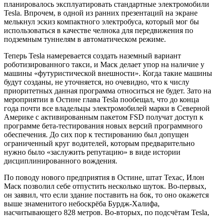
планировалось эксплуатировать стандартные электромобили
Tesla. Впрочем, в одной из ранних презентаций на экране
мелькнул эскиз компактного электробуса, который мог бы
использоваться в качестве челнока для передвижения по
подземным туннелям в автоматическом режиме.
Теперь Tesla намеревается создать наземный вариант
роботизированного такси, и Маск делает упор на наличие у
машины «футуристической внешности». Когда такие машины
будут созданы, не уточняется, но очевидно, что к числу
приоритетных данная программа относиться не будет. Зато на
мероприятии в Остине глава Tesla пообещал, что до конца
года почти все владельцы электромобилей марки в Северной
Америке с активированным пакетом FSD получат доступ к
программе бета-тестирования новых версий программного
обеспечения. До сих пор к тестированию был допущен
ограниченный круг водителей, которым предварительно
нужно было «заслужить репутацию» в виде истории
дисциплинированного вождения.
По поводу нового предприятия в Остине, штат Техас, Илон
Маск позволил себе отпустить несколько шуток. Во-первых,
он заявил, что если здание поставить на бок, то оно окажется
выше знаменитого небоскрёба Бурдж-Халифа,
насчитывающего 828 метров. Во-вторых, по подсчётам Tesla,