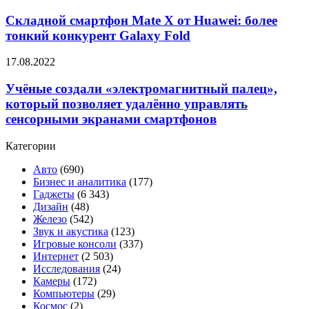
предшественников
смартфон
прочность
Mate
Складной смартфон Mate X от Huawei: более
и
X
тонкий конкурент Galaxy Fold
контроль
от
Huawei:
Учёные
17.08.2022
более
создали
тонкий
«электромагнитный
Учёные создали «электромагнитный палец»,
конкурент
палец»,
который позволяет удалённо управлять
Galaxy
который
Fold
сенсорными экранами смартфонов
позволяет удалённо
управлять
Категории
сенсорными
экранами
Авто
(690)
смартфонов
Бизнес и аналитика
(177)
Гаджеты
(6 343)
Дизайн
(48)
Железо
(542)
Звук и акустика
(123)
Игровые консоли
(337)
Интернет
(2 503)
Исследования
(24)
Камеры
(172)
Компьютеры
(29)
Космос
(2)