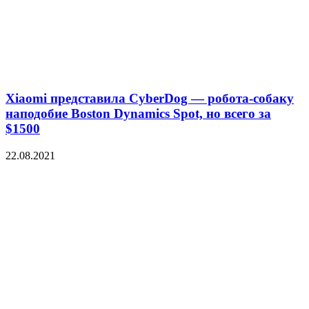
Xiaomi представила CyberDog — робота-собаку
наподобие Boston Dynamics Spot, но всего за
$1500
22.08.2021