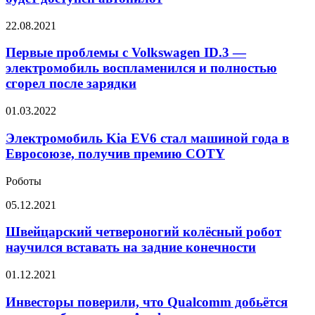
году
14
Первые
22.08.2021
моделей
проблемы
электромобилей,
с
Первые проблемы с Volkswagen ID.3 —
а
Volkswagen
к
электромобиль воспламенился и полностью
ID.3
2026
сгорел после зарядки
—
году
электромобиль
во
Электромобиль
01.03.2022
воспламенился
всех
Kia
и
новинках
EV6
Электромобиль Kia EV6 стал машиной года в
полностью
будет
стал
сгорел
Евросоюзе, получив премию COTY
доступен
машиной
после
автопилот
года
зарядки
Роботы
в
Евросоюзе,
Швейцарский
05.12.2021
получив
четвероногий
премию
колёсный
Швейцарский четвероногий колёсный робот
COTY
робот
научился вставать на задние конечности
научился
вставать
Инвесторы
01.12.2021
на
поверили,
задние
что
Инвесторы поверили, что Qualcomm добьётся
конечности
Qualcomm