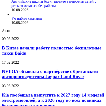
Английские школы будут заранее вычислять детей с
риском остаться без работы
10.08.2026
Ум набил карманы
10.08.2026
Авто
В
09.08.2022
Китае
начали
В Китае начали работу полностью беспилотные
работу
такси Baidu
полностью
беспилотные
NVIDIA
17.02.2022
такси
объявила
Baidu
о
NVIDIA объявила о партнёрстве с британским
партнёрстве
автопроизводителем Jaguar Land Rover
с
британским
Kia
03.03.2022
автопроизводителем
пообещала
Jaguar
выпустить
Kia пообещала выпустить к 2027 году 14 моделей
Land
к
электромобилей, а к 2026 году во всех новинках
Rover
2027
будет доступен автопилот