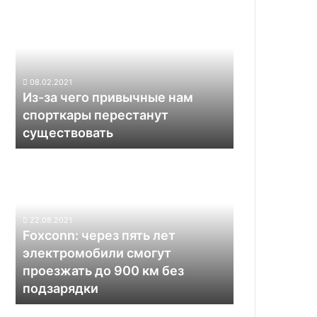
или
за
жестов
чего
привычные
нам
спорткары
08.02.2021
перестанут
Из-за чего привычные нам
существовать
спорткары перестанут
существовать
Foxconn:
через
пять
лет
электромобили
22.08.2021
смогут
Foxconn: через пять лет
проезжать
электромобили смогут
до
проезжать до 900 км без
900
подзарядки
км
без
Задержки