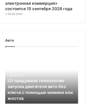
электронная коммерция»
состоится 15 сентября 2026 года
06.08.2026
Авто
LG
придумала
технологию
запуска
двигателя
02.01.2022
авто
LG придумала технологию
без
запуска двигателя авто без
ключа
ключа с помощью мимики или
с
жестов
помощью
мимики
Из-