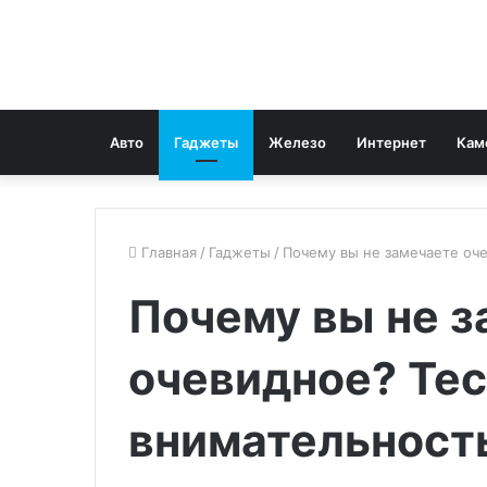
Авто
Гаджеты
Железо
Интернет
Кам
Главная
/
Гаджеты
/
Почему вы не замечаете оче
Почему вы не з
очевидное? Тес
внимательность