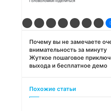
ГоловоломкиПоделиться
Facebook
Twitter
LinkedIn
Pinterest
Reddit
Вконтакте
Одн
Почему вы не замечаете оч
внимательность за минуту
Жуткое пошаговое приключе
выхода и бесплатное демо
Похожие статьи