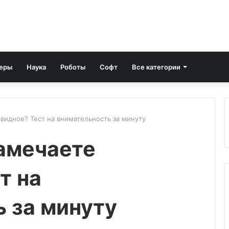
еры
Наука
Роботы
Софт
Все категории
видное? Тест на внимательность за минуту
амечаете
т на
 за минуту