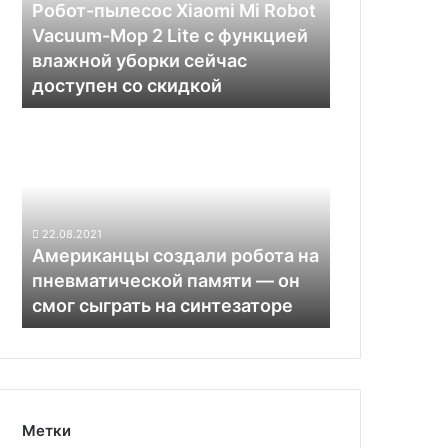
Vacuum-
Робот-пылесос Xiaomi Mi Robot
Mop
Vacuum-Mop 2 Lite с функцией
2
влажной уборки сейчас
Lite
доступен со скидкой
с
функцией
Американцы
влажной
создали
уборки
робота
сейчас
на
доступен
пневматической
со
памяти —
скидкой
22.08.2021
он
Американцы создали робота на
смог
пневматической памяти — он
сыграть
смог сыграть на синтезаторе
на
синтезаторе
Метки