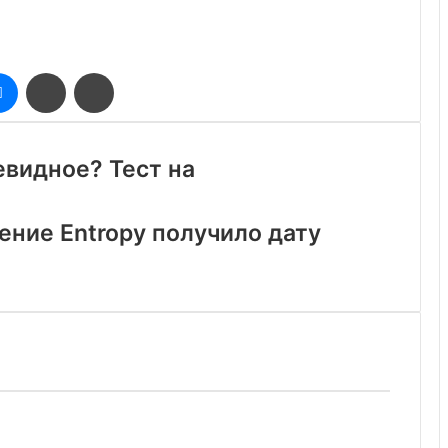
оклассники
Messenger
Поделиться
Печатать
через
электронную
почту
евидное? Тест на
ние Entropy получило дату