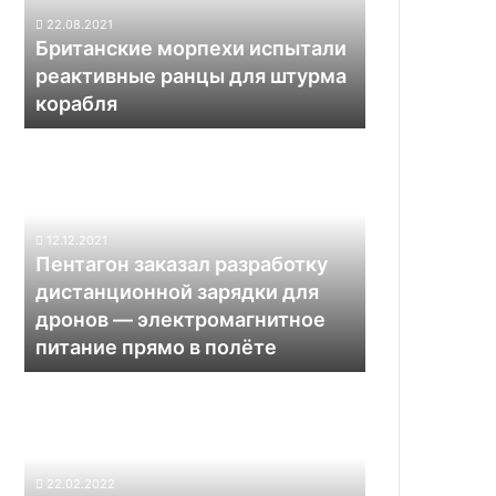
для
22.08.2021
штурма
Британские морпехи испытали
корабля
реактивные ранцы для штурма
корабля
Пентагон
заказал
разработку
дистанционной
зарядки
12.12.2021
для
Пентагон заказал разработку
дронов —
дистанционной зарядки для
электромагнитное
дронов — электромагнитное
питание
питание прямо в полёте
прямо
в
Робот-
полёте
пылесос
Xiaomi
Mi
Robot
22.02.2022