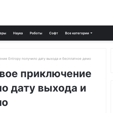
еры
Наука
Роботы
Софт
Все категории
ние Entropy получило дату выхода и бесплатное демо
вое приключение
ло дату выхода и
мо