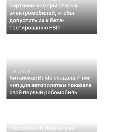
старых
бортовые камеры старых
электромобилей,
электромобилей, чтобы
чтобы
допустить их к бета-
допустить
тестированию FSD
их
к
Китайская
бета-
Baidu
тестированию
создала
FSD
7-
нм
чип
22.08.2021
для
Китайская Baidu создала 7-нм
автопилота
чип для автопилота и показала
и
свой первый робомобиль
показала
свой
Робомобили
первый
Waymo
робомобиль
уже
способны
16.03.2021
предотвращать
Робомобили Waymo уже