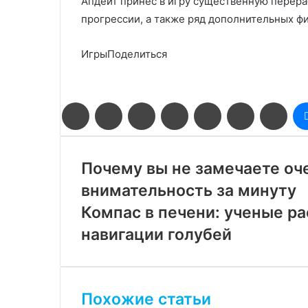
Апдейт принес в игру существенную перера
прогрессии, а также ряд дополнительных ф
ИгрыПоделиться
Facebook
Twitter
LinkedIn
Pinterest
Reddit
Вконтакте
Одн
Почему вы не замечаете оч
внимательность за минуту
Компас в печени: ученые р
навигации голубей
Похожие статьи