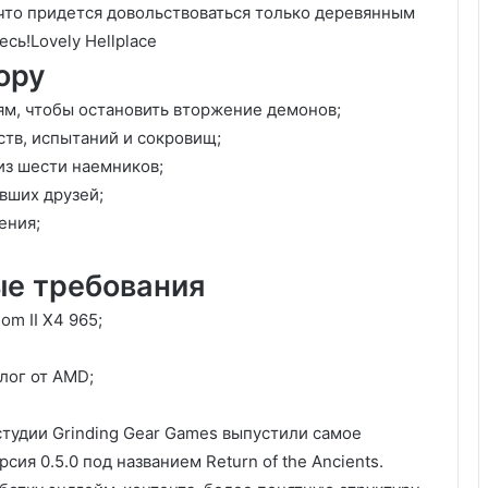
что придется довольствоваться только деревянным
сь!Lovely Hellplace
opy
м, чтобы остановить вторжение демонов;
тв, испытаний и сокровищ;
из шести наемников;
вших друзей;
ения;
е требования
om II X4 965;
лог от AMD;
 студии Grinding Gear Games выпустили самое
сия 0.5.0 под названием Return of the Ancients.