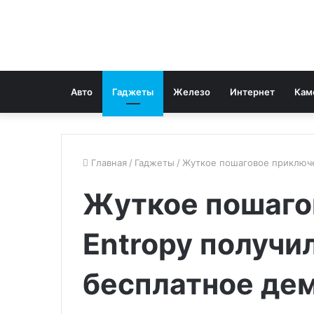
Авто
Гаджеты
Железо
Интернет
Кам
Главная
/
Гаджеты
/
Жуткое пошаговое приключе
Жуткое пошаго
Entropy получи
бесплатное де