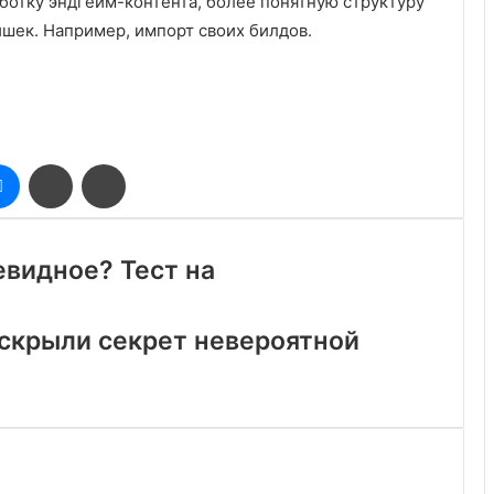
ботку эндгейм-контента, более понятную структуру
ишек. Например, импорт своих билдов.
оклассники
Messenger
Поделиться
Печатать
через
электронную
почту
евидное? Тест на
аскрыли секрет невероятной