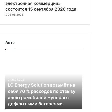
электронная коммерция»
состоится 15 сентября 2026 года
06.08.2026
Авто
LG
Energy
Solution
возьмёт
на
06.03.2021
себя
LG Energy Solution возьмёт на
70
себя 70 % расходов по отзыву
%
электромобилей Hyundai с
расходов
дефектными батареями
по
отзыву
В