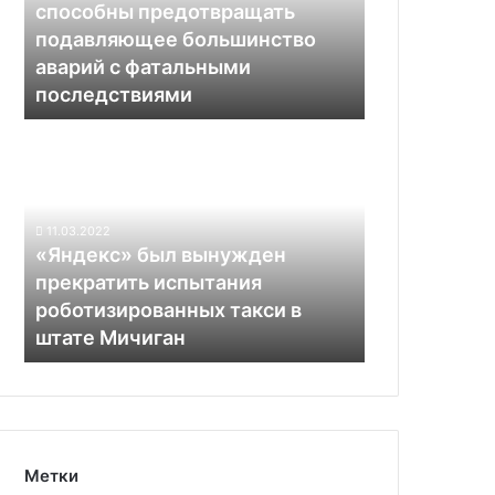
подавляющее
способны предотвращать
большинство
подавляющее большинство
аварий
аварий с фатальными
с
последствиями
фатальными
последствиями
«Яндекс»
был
вынужден
прекратить
испытания
11.03.2022
роботизированных
«Яндекс» был вынужден
такси
прекратить испытания
в
роботизированных такси в
штате
штате Мичиган
Мичиган
Метки