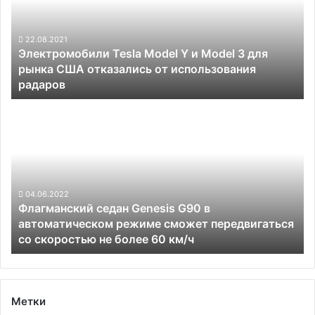
и
Model
3
22.08.2021
Электромобили Tesla Model Y и Model 3 для
для
рынка США отказались от использования
рынка
радаров
США
отказались
Флагманский
от
седан
использования
Genesis
радаров
G90
в
автоматическом
режиме
04.06.2022
Флагманский седан Genesis G90 в
сможет
автоматическом режиме сможет передвигаться
передвигаться
со скоростью не более 60 км/ч
со
скоростью
не
более
60
Метки
км/