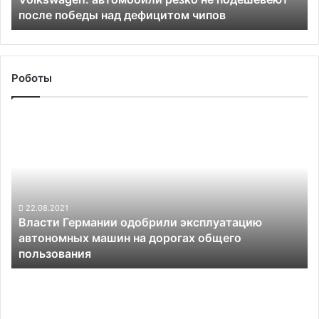
после победы над дефицитом чипов
чипов
Роботы
Власти
Германии
одобрили
эксплуатацию
автономных
машин
на
22.08.2021
Власти Германии одобрили эксплуатацию
дорогах
автономных машин на дорогах общего
общего
пользования
пользования
Momenta
поможет
BYD