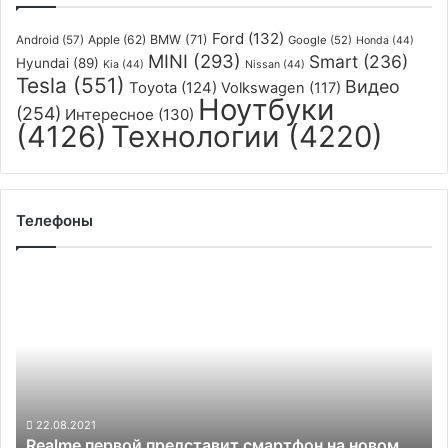
ч
Ford
(132)
Apple
(62)
BMW
(71)
Android
(57)
Google
(52)
Honda
(44)
MINI
(293)
Smart
(236)
Hyundai
(89)
Kia
(44)
Nissan
(44)
Tesla
(551)
Видео
Toyota
(124)
Volkswagen
(117)
Ноутбуки
(254)
Интересное
(130)
(4126)
Технологии
(4220)
Телефоны
Realme
первой
представит
смартфон
на
новом
чипе
MediaTek
22.08.2021
Realme первой представит смартфон на новом
Dimensity