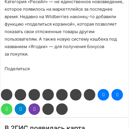
Категория «Ресейл» — не единственное нововведение,
которое появилось на маркетплейсе за последнее
время. Недавно на Wildberries наконец-то добавили
функцию «поделиться корзиной», которая позволяет
показать свои отложенные товары другим
пользователям. А также новую систему кэшбека под
названием «Ягодки» — для получения бонусов
за покупки.
Поделиться
Facebook
Twitter
LinkedIn
Pinterest
Reddit
Вконтакте
Одноклассники
Messenge
Me
WhatsApp
Telegram
Viber
Поделиться
Печатать
через
электронную
почту
В 2ГИС появилась карта