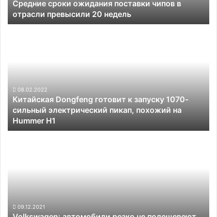
Средние сроки ожидания поставки чипов в
20
отрасли превысили 20 недель
недель
Китайская
Dongfeng
готовит
к
запуску
1070-
сильный
08.02.2022
Китайская Dongfeng готовит к запуску 1070-
электрический
сильный электрический пикап, похожий на
пикап,
Hummer H1
похожий
на
Volkswagen:
Hummer
автомобили
H1
резко
не
подешевеют
после
победы
над
09.12.2021
Volkswagen: автомобили резко не подешевеют
дефицитом