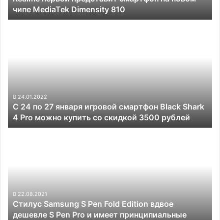
чипе MediaTek Dimensity 810
810
С
24
по
27
января
игровой
смартфон
Black
24.01.2022
С 24 по 27 января игровой смартфон Black Shark
Shark
4 Pro можно купить со скидкой 3500 рублей
4
Pro
Стилус
можно
Samsung
купить
S
со
Pen
скидкой
Fold
3500
Edition
рублей
вдвое
22.08.2021
Стилус Samsung S Pen Fold Edition вдвое
дешевле
дешевле S Pen Pro и имеет принципиальные
S