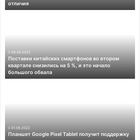
отличия
Pen
Pro
Поставки
и
китайских
имеет
смартфонов
принципиальные
во
отличия
втором
квартале
снизились
08.08.2022
Поставки китайских смартфонов во втором
на
квартале снизились на 5 %, и это начало
5
большого обвала
%,
и
Планшет
это
Google
начало
Pixel
большого
Tablet
обвала
получит
поддержку
сторонних
активных
01.06.2022
Планшет Google Pixel Tablet получит поддержку
стилусов