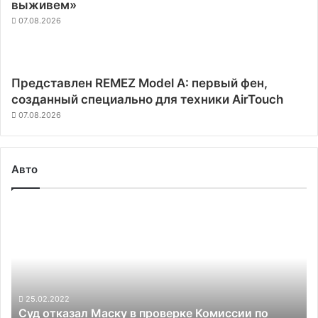
выживем»
07.08.2026
Представлен REMEZ Model A: первый фен,
созданный специально для техники AirTouch
07.08.2026
Авто
Суд
отказал
Маску
в
проверке
Комиссии
по
25.02.2022
Суд отказал Маску в проверке Комиссии по
ценным