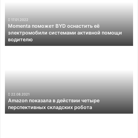
оснастить
её
электромобили
системами
17.01.2022
Momenta поможет BYD оснастить её
активной
электромобили системами активной помощи
помощи
водителю
водителю
Amazon
показала
в
действии
четыре
перспективных
складских
робота
22.08.2021
Amazon показала в действии четыре
перспективных складских робота
Электромобили
Tesla
Model
Y