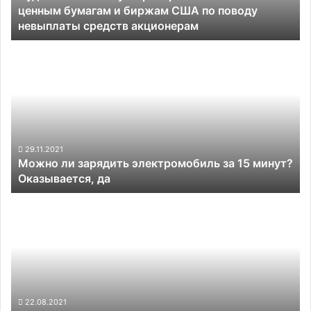
ценным бумагам и биржам США по поводу
бумагам
невыплаты средств акционерам
и
биржам
Можно
США
ли
по
зарядить
поводу
электромобиль
невыплаты
за
средств
15
акционерам
минут?
Оказывается,
29.11.2021
Можно ли зарядить электромобиль за 15 минут?
да
Оказывается, да
Средние
сроки
ожидания
поставки
чипов
в
отрасли
превысили
22.08.2021