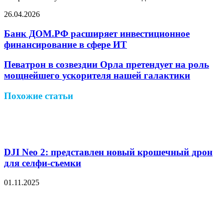
26.04.2026
Facebook
Twitter
LinkedIn
Pinterest
Reddit
Вконтакте
Одноклассники
Messenger
Messenger
WhatsApp
Telegram
Viber
Поделиться
Печатать
через
Банк ДОМ.РФ расширяет инвестиционное
электронную
финансирование в сфере ИТ
почту
Певатрон в созвездии Орла претендует на роль
мощнейшего ускорителя нашей галактики
Похожие статьи
DJI Neo 2: представлен новый крошечный дрон
для селфи-съемки
01.11.2025