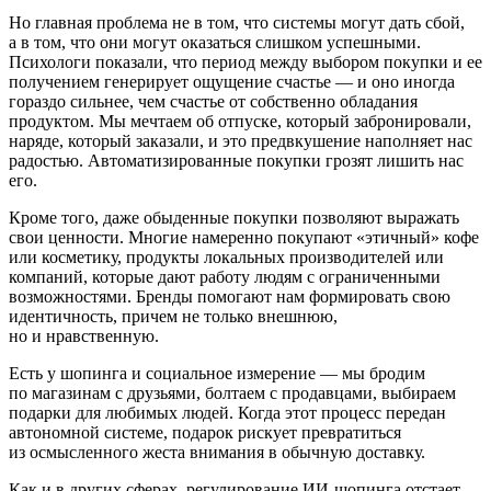
Но главная проблема не в том, что системы могут дать сбой,
а в том, что они могут оказаться слишком успешными.
Психологи показали, что период между выбором покупки и ее
получением генерирует ощущение счастье — и оно иногда
гораздо сильнее, чем счастье от собственно обладания
продуктом. Мы мечтаем об отпуске, который забронировали,
наряде, который заказали, и это предвкушение наполняет нас
радостью. Автоматизированные покупки грозят лишить нас
его.
Кроме того, даже обыденные покупки позволяют выражать
свои ценности. Многие намеренно покупают «этичный» кофе
или косметику, продукты локальных производителей или
компаний, которые дают работу людям с ограниченными
возможностями. Бренды помогают нам формировать свою
идентичность, причем не только внешнюю,
но и нравственную.
Есть у шопинга и социальное измерение — мы бродим
по магазинам с друзьями, болтаем с продавцами, выбираем
подарки для любимых людей. Когда этот процесс передан
автономной системе, подарок рискует превратиться
из осмысленного жеста внимания в обычную доставку.
Как и в других сферах, регулирование ИИ‑шопинга отстает