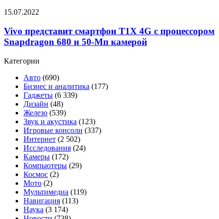
5G
Vivo
15.07.2022
со
представит
120-
смартфон
Vivo представит смартфон T1X 4G с процессором
Гц
T1X
экраном,
Snapdragon 680 и 50-Мп камерой
4G
чипом
с
Dimensity
Категории
процессором
930
Snapdragon
и
Авто
(690)
680
80-
Бизнес и аналитика
(177)
и
Вт
Гаджеты
(6 339)
50-
зарядкой
Дизайн
(48)
Мп
Железо
(539)
камерой
Звук и акустика
(123)
Игровые консоли
(337)
Интернет
(2 502)
Исследования
(24)
Камеры
(172)
Компьютеры
(29)
Космос
(2)
Мото
(2)
Мультимедиа
(119)
Навигация
(113)
Наука
(3 174)
Новости
(738)