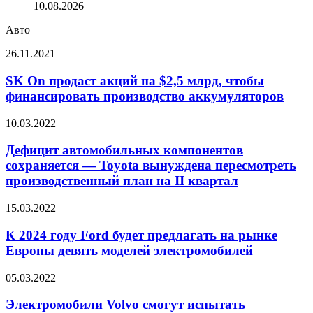
10.08.2026
Авто
SK
26.11.2021
On
продаст
SK On продаст акций на $2,5 млрд, чтобы
акций
финансировать производство аккумуляторов
на
$2,5
Дефицит
10.03.2022
млрд,
автомобильных
чтобы
компонентов
Дефицит автомобильных компонентов
финансировать
сохраняется
сохраняется — Toyota вынуждена пересмотреть
производство
—
аккумуляторов
производственный план на II квартал
Toyota
вынуждена
К
15.03.2022
пересмотреть
2024
производственный
году
К 2024 году Ford будет предлагать на рынке
план
Ford
на
Европы девять моделей электромобилей
будет
II
предлагать
квартал
Электромобили
05.03.2022
на
Volvo
рынке
смогут
Электромобили Volvo смогут испытать
Европы