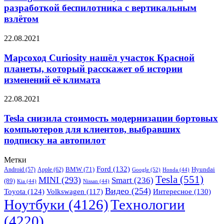
Air
разработкой беспилотника с вертикальным
займутся
взлётом
совместной
разработкой
Марсоход
22.08.2021
беспилотника
Curiosity
с
нашёл
Марсоход Curiosity нашёл участок Красной
вертикальным
участок
взлётом
планеты, который расскажет об истории
Красной
изменений её климата
планеты,
который
Tesla
22.08.2021
расскажет
снизила
об
стоимость
Tesla снизила стоимость модернизации бортовых
истории
модернизации
изменений
компьютеров для клиентов, выбравших
бортовых
её
подписку на автопилот
компьютеров
климата
для
Метки
клиентов,
Ford
(132)
Hyundai
Apple
(62)
BMW
(71)
выбравших
Android
(57)
Google
(52)
Honda
(44)
Tesla
(551)
MINI
(293)
Smart
(236)
подписку
(89)
Kia
(44)
Nissan
(44)
на
Видео
(254)
Toyota
(124)
Volkswagen
(117)
Интересное
(130)
автопилот
Ноутбуки
(4126)
Технологии
(4220)