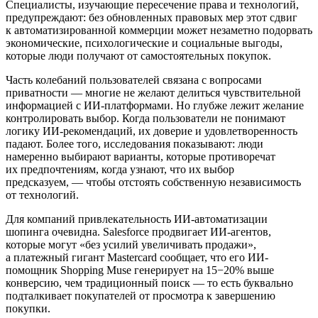
Специалисты, изучающие пересечение права и технологий,
предупреждают: без обновленных правовых мер этот сдвиг
к автоматизированной коммерции может незаметно подорвать
экономические, психологические и социальные выгоды,
которые люди получают от самостоятельных покупок.
Часть колебаний пользователей связана с вопросами
приватности — многие не желают делиться чувствительной
информацией с ИИ-платформами. Но глубже лежит желание
контролировать выбор. Когда пользователи не понимают
логику ИИ-рекомендаций, их доверие и удовлетворенность
падают. Более того, исследования показывают: люди
намеренно выбирают варианты, которые противоречат
их предпочтениям, когда узнают, что их выбор
предсказуем, — чтобы отстоять собственную независимость
от технологий.
Для компаний привлекательность ИИ-автоматизации
шопинга очевидна. Salesforce продвигает ИИ-агентов,
которые могут «без усилий увеличивать продажи»,
а платежный гигант Mastercard сообщает, что его ИИ-
помощник Shopping Muse генерирует на 15−20% выше
конверсию, чем традиционный поиск — то есть буквально
подталкивает покупателей от просмотра к завершению
покупки.