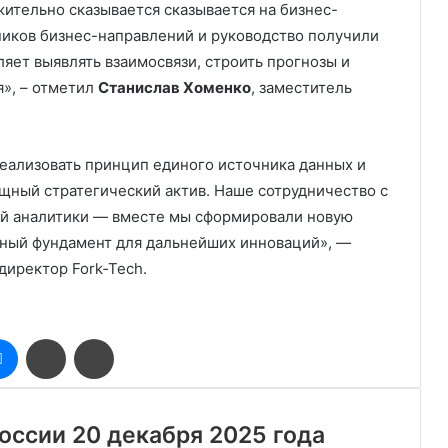
ительно сказывается сказывается на бизнес-
ников бизнес-направлений и руководство получили
ляет выявлять взаимосвязи, строить прогнозы и
», – отметил
Станислав Хоменко
, заместитель
реализовать принцип единого источника данных и
щный стратегический актив. Наше сотрудничество с
ой аналитики — вместе мы сформировали новую
чный фундамент для дальнейших инноваций», —
иректор Fork‑Tech.
оклассники
Messenger
Поделиться
Печатать
через
электронную
почту
России 20 декабря 2025 года