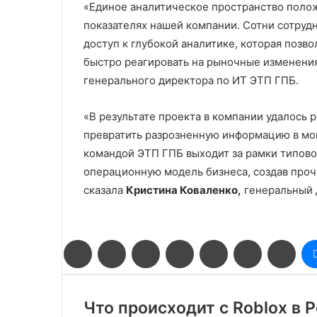
«Единое аналитическое пространство полож
показателях нашей компании. Сотни сотруд
доступ к глубокой аналитике, которая позво
быстро реагировать на рыночные изменения
генерального директора по ИТ ЭТП ГПБ.
«В результате проекта в компании удалось 
превратить разрозненную информацию в мо
командой ЭТП ГПБ выходит за рамки типов
операционную модель бизнеса, создав про
сказала
Кристина Коваленко,
генеральный д
Facebook
Twitter
LinkedIn
Pinterest
Reddit
Вконтакте
Одн
Что происходит с Roblox в 