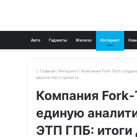
Авто
Гаджеты
Железо
Интернет
Кам
Главная
/
Интернет
/
Компания Fork‑Tech создал
двухлетнего проекта
Компания Fork‑
единую аналит
ЭТП ГПБ: итоги