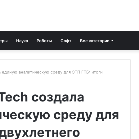
еры
Наука
Роботы
Софт
Все категории
а единую аналитическую среду для ЭТП ГПБ: итоги
Tech создала
ическую среду для
 двухлетнего