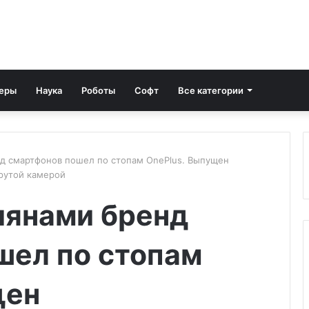
еры
Наука
Роботы
Софт
Все категории
 смартфонов пошел по стопам OnePlus. Выпущен
рутой камерой
янами бренд
шел по стопам
щен