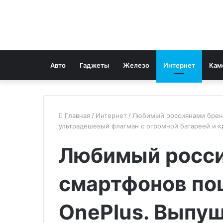
Авто
Гаджеты
Железо
Интернет
Кам
Главная
/
Интернет
/
Любимый россиянами бренд
ультрадешевый флагман с огромной батареей и к
Любимый росси
смартфонов по
OnePlus. Выпу