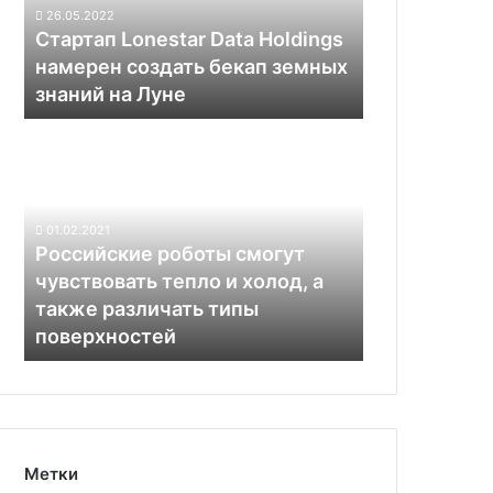
создать
26.05.2022
бекап
Стартап Lonestar Data Holdings
земных
намерен создать бекап земных
знаний
знаний на Луне
на
Луне
Российские
роботы
смогут
чувствовать
тепло
01.02.2021
и
Российские роботы смогут
холод,
чувствовать тепло и холод, а
а
также различать типы
также
поверхностей
различать
типы
поверхностей
Метки