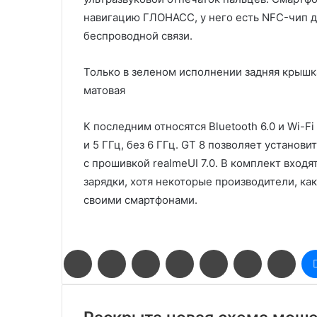
навигацию ГЛОНАСС, у него есть NFC-чип 
беспроводной связи.
Только в зеленом исполнении задняя крышка
матовая
К последним относятся Bluetooth 6.0 и Wi-F
и 5 ГГц, без 6 ГГц. GT 8 позволяет установи
с прошивкой realmeUI 7.0. В комплект входя
зарядки, хотя некоторые производители, ка
своими смартфонами.
Facebook
Twitter
LinkedIn
Pinterest
Reddit
Вконтакте
Одн