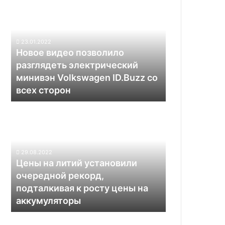
видео
позволило
разглядеть
электрический
23.01.2022
минивэн
Новое видео позволило
Volkswagen
разглядеть электрический
ID.Buzz
минивэн Volkswagen ID.Buzz со
со
всех сторон
всех
сторон
Цены
на
литий
установили
очередной
29.08.2022
рекорд,
Цены на литий установили
подталкивая
очередной рекорд,
к
подталкивая к росту цены на
росту
аккумуляторы
цены
на
аккумуляторы