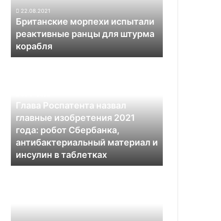
для
22.08.2021
штурма
Британские морпехи испытали
корабля
реактивные ранцы для штурма
корабля
Глава
Роспатента
назвал
главные
03.01.2022
изобретения
Глава Роспатента назвал
2021
главные изобретения 2021
года:
года: робот Сбербанка,
робот
антибактериальный материал и
Сбербанка,
инсулин в таблетках
антибактериальный
материал
Стартап
и
Lonestar
инсулин
Data
в
Holdings
таблетках
намерен