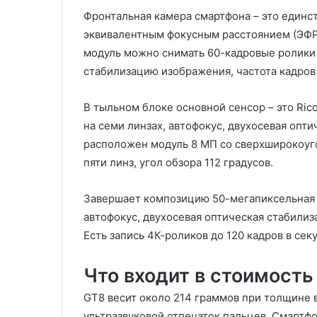
Фронтальная камера смартфона – это единст
эквивалентным фокусным расстоянием (ЭФР)
модуль можно снимать 60-кадровые ролики в
стабилизацию изображения, частота кадров 
В тыльном блоке основной сенсор – это Rico
на семи линзах, автофокус, двухосевая опт
расположен модуль 8 МП со сверхширокоугол
пяти линз, угол обзора 112 градусов.
Завершает композицию 50-мегапиксельная т
автофокус, двухосевая оптическая стабилиза
Есть запись 4К-роликов до 120 кадров в секу
Что входит в стоимость
GT8 весит около 214 граммов при толщине в
ультразвуковой отпечаток пальцев. Смартф