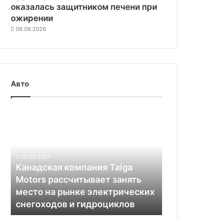
оказалась защитником печени при
ожирении
06.08.2026
Авто
Канадская
компания
Taiga
Motors
рассчитывает
22.08.2021
занять
Канадская компания Taiga
место
Motors рассчитывает занять
на
место на рынке электрических
рынке
снегоходов и гидроциклов
электрических
снегоходов
Airbus