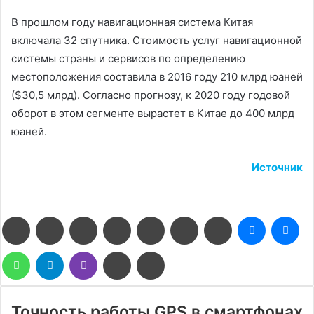
В прошлом году навигационная система Китая
включала 32 спутника. Стоимость услуг навигационной
системы страны и сервисов по определению
местоположения составила в 2016 году 210 млрд юаней
($30,5 млрд). Согласно прогнозу, к 2020 году годовой
оборот в этом сегменте вырастет в Китае до 400 млрд
юаней.
Источник
Facebook
Twitter
LinkedIn
Pinterest
Reddit
Вконтакте
Одноклассники
Messenge
Me
WhatsApp
Telegram
Viber
Поделиться
Печатать
через
электронную
почту
Точность работы GPS в смартфонах