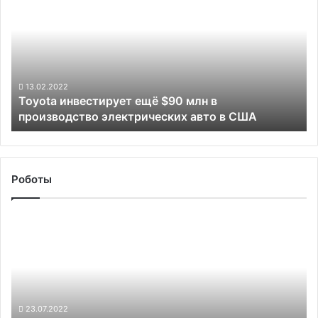
ещё
$90
млн
в
производство
электрических
13.02.2022
Toyota инвестирует ещё $90 млн в
авто
производство электрических авто в США
в
США
Роботы
Суд
обязал
Tesla
выплатить
покупательнице
Model
X
23.07.2022