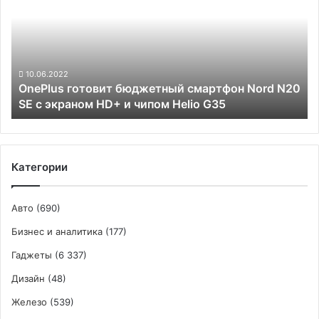
смартфон
Nord
N20
SE
с
10.06.2022
OnePlus готовит бюджетный смартфон Nord N20
экраном
SE с экраном HD+ и чипом Helio G35
HD+
и
чипом
Helio
G35
Категории
Авто
(690)
Бизнес и аналитика
(177)
Гаджеты
(6 337)
Дизайн
(48)
Железо
(539)