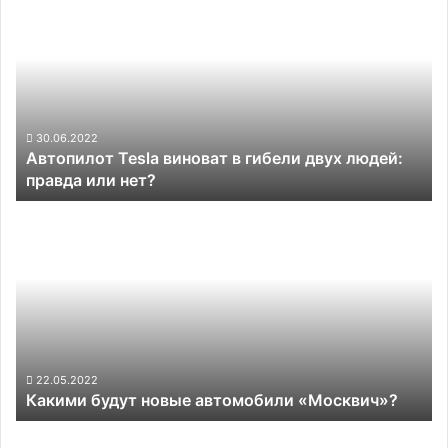
Tesla
виноват
в
гибели
двух
людей:
правда
30.06.2022
Автопилот Tesla виноват в гибели двух людей:
или
правда или нет?
нет?
Какими
будут
новые
автомобили
«Москвич»?
22.05.2022
Какими будут новые автомобили «Москвич»?
Илон