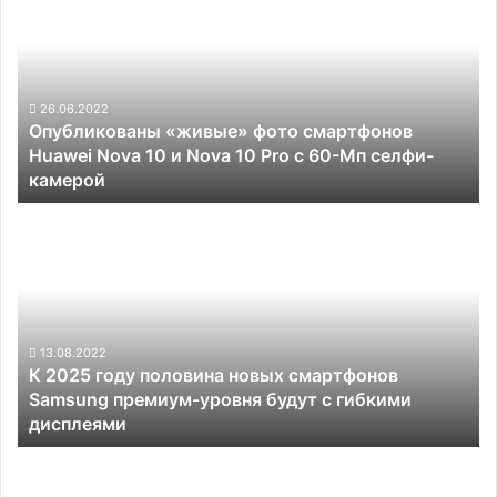
фото
смартфонов
Huawei
Nova
10
26.06.2022
Опубликованы «живые» фото смартфонов
и Nova
Huawei Nova 10 и Nova 10 Pro с 60-Мп селфи-
10
камерой
Pro
с
К
60-
2025
Мп
году
селфи-
половина
камерой
новых
смартфонов
Samsung
13.08.2022
К 2025 году половина новых смартфонов
премиум-
Samsung премиум-уровня будут с гибкими
уровня
дисплеями
будут
с
Смартфон
гибкими
Moto
дисплеями