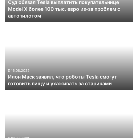
Суд обязал Tesla выплатить покупательнице
более
Model X более 100 тыс. евро из-за проблем с
100
автопилотом
тыс.
евро
Илон
из-
Маск
за
заявил,
проблем
что
с
роботы
автопилотом
Tesla
смогут
готовить
16.08.2022
Илон Маск заявил, что роботы Tesla смогут
пищу
готовить пищу и ухаживать за стариками
и
ухаживать
Nikon
за
продолжит
стариками
осваивать
рынок
лидаров
через
сотрудничество
с