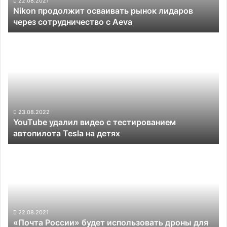
22.08.2021
Nikon продолжит осваивать рынок лидаров
Aeva
через сотрудничество с Aeva
YouTube
удалил
видео
с
тестированием
автопилота
Tesla
на
23.08.2022
YouTube удалил видео с тестированием
детях
автопилота Tesla на детях
«Почта
России»
будет
использовать
дроны
для
доставки
22.08.2021
«Почта России» будет использовать дроны для
посылок