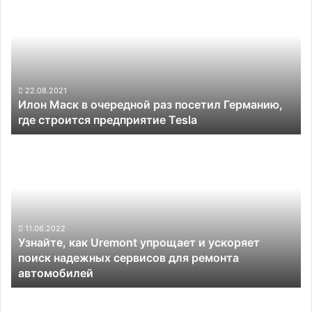
Маск
в
очередной
раз
посетил
Германию,
где
22.08.2021
Илон Маск в очередной раз посетил Германию,
строится
где строится предприятие Tesla
предприятие
Tesla
Узнайте,
как
Uremont
упрощает
и
ускоряет
поиск
11.06.2022
Узнайте, как Uremont упрощает и ускоряет
надежных
поиск надежных сервисов для ремонта
сервисов
автомобилей
для
ремонта
Toyota
автомобилей
инвестирует