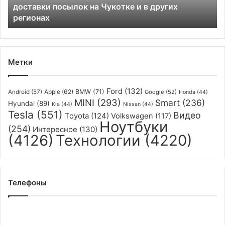
доставки посылок на Чукотке и в других
на
регионах
Чукотке
и
в
других
регионах
Метки
Ford
(132)
Apple
(62)
BMW
(71)
Android
(57)
Google
(52)
Honda
(44)
MINI
(293)
Smart
(236)
Hyundai
(89)
Kia
(44)
Nissan
(44)
Tesla
(551)
Видео
Toyota
(124)
Volkswagen
(117)
Ноутбуки
(254)
Интересное
(130)
(4126)
Технологии
(4220)
Телефоны
Опубликованы
«живые»