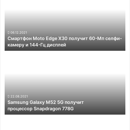
Edge
X30
получит
60-
Мп
селфи-
06.12.2021
Смартфон Moto Edge X30 получит 60-Мп селфи-
камеру
камеру и 144-Гц дисплей
и
144-
Samsung
Гц
Galaxy
дисплей
M52
5G
получит
процессор Snapdragon
778G
22.08.2021
Samsung Galaxy M52 5G получит
процессор Snapdragon 778G
OnePlus
готовит
бюджетный