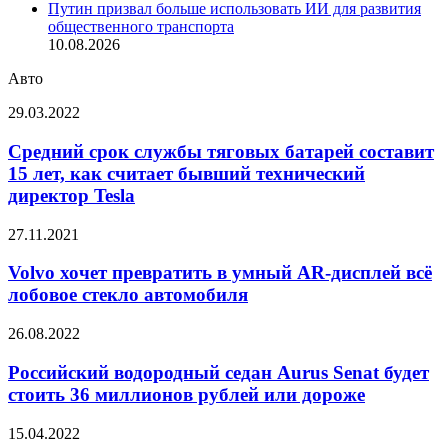
Путин призвал больше использовать ИИ для развития
общественного транспорта
10.08.2026
Авто
Средний
29.03.2022
срок
службы
Средний срок службы тяговых батарей составит
тяговых
15 лет, как считает бывший технический
батарей
директор Tesla
составит
15
Volvo
27.11.2021
лет,
хочет
как
превратить
Volvo хочет превратить в умный AR-дисплей всё
считает
в
бывший
лобовое стекло автомобиля
умный
технический
AR-
директор
Российский
26.08.2022
дисплей
Tesla
водородный
всё
седан
Российский водородный седан Aurus Senat будет
лобовое
Aurus
стоить 36 миллионов рублей или дороже
стекло
Senat
автомобиля
будет
Беспилотные
15.04.2022
стоить