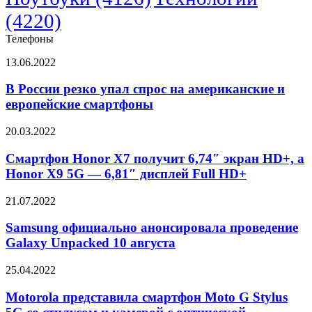
K-
(4220)
pop
Телефоны
В
13.06.2022
России
резко
В России резко упал спрос на американские и
упал
европейские смартфоны
спрос
на
Смартфон
20.03.2022
американские
Honor
и
X7
Смартфон Honor X7 получит 6,74″ экран HD+, а
европейские
получит
Honor X9 5G — 6,81″ дисплей Full HD+
смартфоны
6,74″
экран
Samsung
21.07.2022
HD+,
официально
а
анонсировала
Samsung официально анонсировала проведение
Honor
проведение
Galaxy Unpacked 10 августа
X9
Galaxy
5G
Unpacked
—
Motorola
25.04.2022
10
6,81″
представила
августа
дисплей
смартфон
Motorola представила смартфон Moto G Stylus
Full
Moto