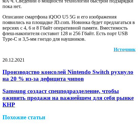
мА·ч. Сведений о мощности технологии быстрой подзарядки
пока нет.
Описание смартфона iQOO U5 5G и его изображения
появились на площадке JD.com. Новинка будет предлагаться в
версиях с 4, 6 и 8 Гбайт оперативной памяти. Вместимость
флеш-накопителя составит 128 и 256 Гбайт. Есть порт USB
Type-C и 3,5-мм гнездо для наушников.
Источник
20.12.2021
Facebook
Twitter
LinkedIn
Pinterest
Reddit
Вконтакте
Одноклассники
Messenger
Messenger
WhatsApp
Telegram
Viber
Поделиться
Печатать
через
Производство консолей Nintendo Switch рухнуло
электронную
на 20 % из-за дефицита чипов
почту
Samsung создаст спецподразделение, чтобы
оживить продажи на важнейшем для себя рынке
КНР
Похожие статьи