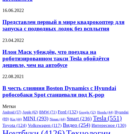
будет
фунтов
привлекать
Представлен
16.06.2022
капитал
первый
на
в
Представлен первый в мире квадрокоптер для
стороне
мире
для
запуска с подводных лодок без всплытия
квадрокоптер
развития
для
автопилота
Илон
23.04.2022
запуска
Маск
с
убеждён,
Илон Маск убеждён, что поездка на
подводных
что
роботизированном такси Tesla обойдётся
лодок
поездка
без
дешевле, чем на автобусе
на
всплытия
роботизированном
В
22.08.2021
такси
честь
Tesla
слияния
В честь слияния Boston Dynamics с Hyundai
обойдётся
Boston
дешевле,
робособаки Spot станцевали под K-pop
Dynamics
чем
с
на
Метки
Hyundai
автобусе
Ford
(132)
Hyundai
Apple
(62)
BMW
(71)
Android
(57)
Google
(52)
Honda
(44)
робособаки
Tesla
(551)
MINI
(293)
Smart
(236)
(89)
Spot
Kia
(44)
Nissan
(44)
Видео
(254)
станцевали
Toyota
(124)
Volkswagen
(117)
Интересное
(130)
под
Ноутбуки
(4126)
Технологии