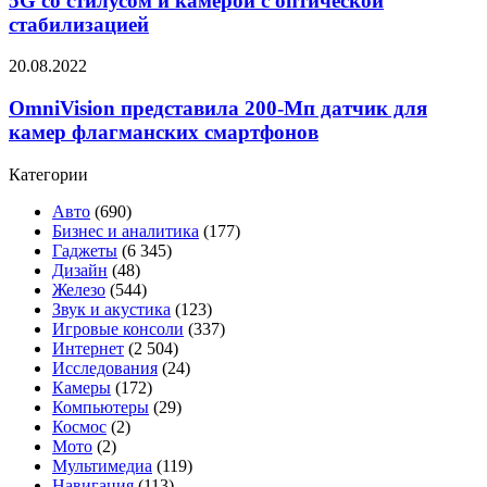
5G со стилусом и камерой с оптической
HD+
G
стабилизацией
Stylus
5G
OmniVision
20.08.2022
со
представила
стилусом
200-
OmniVision представила 200-Мп датчик для
и
Мп
камерой
камер флагманских смартфонов
датчик
с
для
оптической
Категории
камер
стабилизацией
флагманских
Авто
(690)
смартфонов
Бизнес и аналитика
(177)
Гаджеты
(6 345)
Дизайн
(48)
Железо
(544)
Звук и акустика
(123)
Игровые консоли
(337)
Интернет
(2 504)
Исследования
(24)
Камеры
(172)
Компьютеры
(29)
Космос
(2)
Мото
(2)
Мультимедиа
(119)
Навигация
(113)