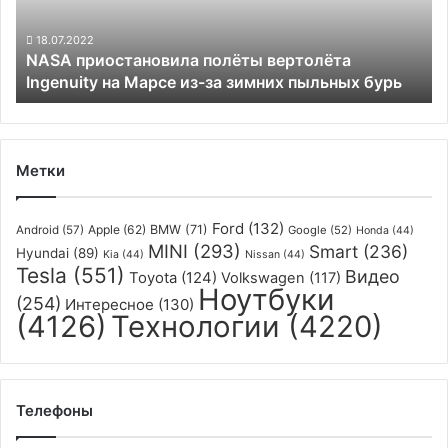
Марсе
из-
18.07.2022
NASA приостановила полёты вертолёта
за
Ingenuity на Марсе из-за зимних пыльных бурь
зимних
пыльных
бурь
Метки
Ford
(132)
Apple
(62)
BMW
(71)
Android
(57)
Google
(52)
Honda
(44)
MINI
(293)
Smart
(236)
Hyundai
(89)
Kia
(44)
Nissan
(44)
Tesla
(551)
Видео
Toyota
(124)
Volkswagen
(117)
Ноутбуки
(254)
Интересное
(130)
(4126)
Технологии
(4220)
Телефоны