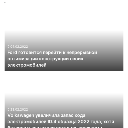
Ford
готовится
перейти
к
непрерывной
оптимизации
конструкции
04.02.2022
Ford готовится перейти к непрерывной
своих
оптимизации конструкции своих
электромобилей
электромобилей
Volkswagen
увеличила
запас
хода
электромобилей
ID.4
образца
23.02.2022
Volkswagen увеличила запас хода
2022
электромобилей ID.4 образца 2022 года, хотя
года,
батарея и двигатели остались прежними
хотя