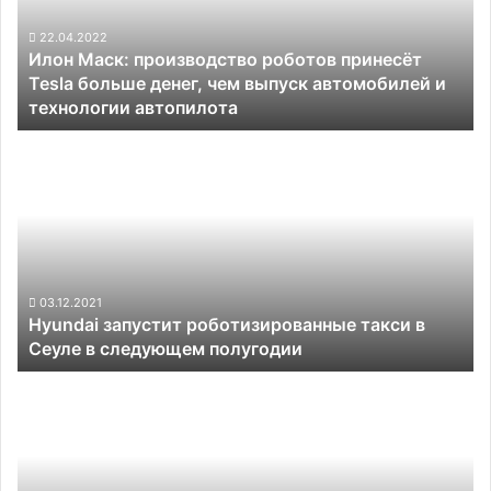
Tesla
больше
22.04.2022
Илон Маск: производство роботов принесёт
денег,
Tesla больше денег, чем выпуск автомобилей и
чем
технологии автопилота
выпуск
автомобилей
Hyundai
и
запустит
технологии
роботизированные
автопилота
такси
в
Сеуле
в
следующем
03.12.2021
Hyundai запустит роботизированные такси в
полугодии
Сеуле в следующем полугодии
Нейроинтерфейс
позволил
частично
парализованному
человеку