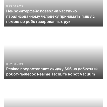
принимать
пищу
29.06.2022
Нейроинтерфейс позволил частично
с
парализованному человеку принимать пищу с
помощью
помощью роботизированных рук
роботизированных
рук
Realme
предоставляет
скидку
$96
на
дебютный
робот-
пылесос
22.08.2021
Realme предоставляет скидку $96 на дебютный
Realme
робот-пылесос Realme TechLife Robot Vacuum
TechLife
Robot
NASA
Vacuum
приостановила
полёты
вертолёта
Ingenuity
на