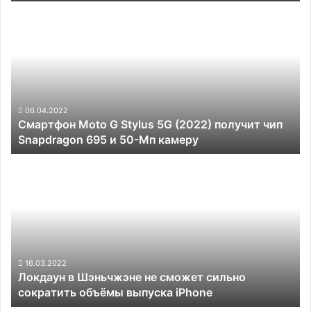
Смартфон
Moto
G
Stylus
5G
(2022)
получит
чип
06.04.2022
Смартфон Moto G Stylus 5G (2022) получит чип
Snapdragon
Snapdragon 695 и 50-Мп камеру
695
и
Локдаун
50-
в
Мп
Шэньчжэне
камеру
не
сможет
сильно
сократить
объёмы
16.03.2022
Локдаун в Шэньчжэне не сможет сильно
выпуска
сократить объёмы выпуска iPhone
iPhone