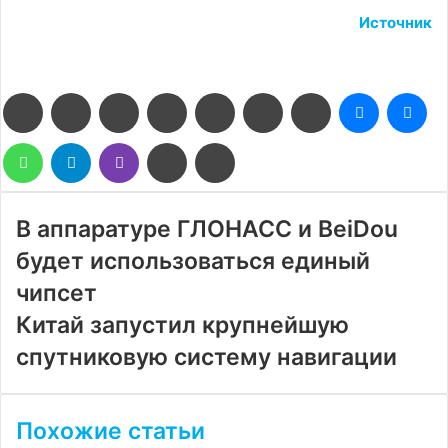
Источник
Facebook
Twitter
LinkedIn
Pinterest
Reddit
Вконтакте
Одноклассники
Messenge
Me
WhatsApp
Telegram
Viber
Поделиться
Печатать
через
электронную
почту
В аппаратуре ГЛОНАСС и BeiDou
будет использоваться единый
чипсет
Китай запустил крупнейшую
спутниковую систему навигации
Похожие статьи