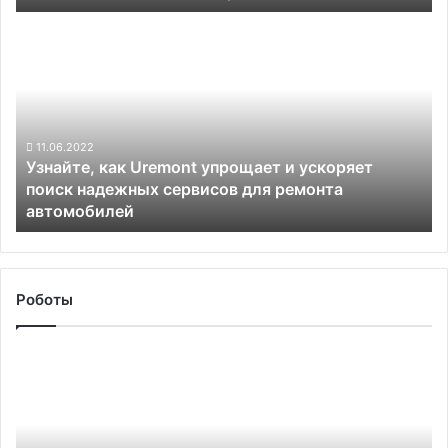
января
Узнайте,
как
Uremont
упрощает
и
ускоряет
поиск
11.06.2022
Узнайте, как Uremont упрощает и ускоряет
надежных
поиск надежных сервисов для ремонта
сервисов
автомобилей
для
ремонта
автомобилей
Роботы
Илон
Маск:
производство
роботов
принесёт