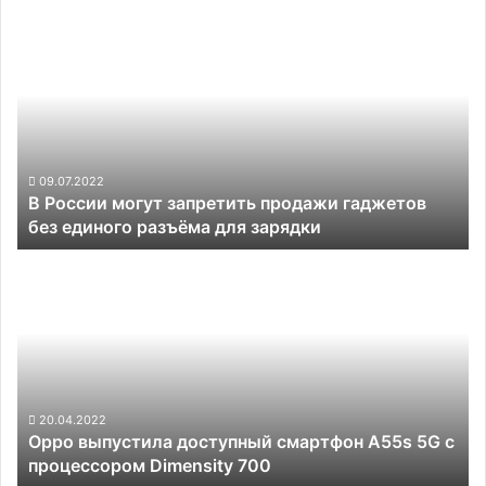
В
России
могут
запретить
продажи
гаджетов
без
единого
09.07.2022
В России могут запретить продажи гаджетов
разъёма
без единого разъёма для зарядки
для
зарядки
Oppo
выпустила
доступный
смартфон
A55s
5G
с
процессором
20.04.2022
Oppo выпустила доступный смартфон A55s 5G с
Dimensity
процессором Dimensity 700
700