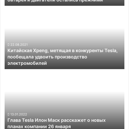
батарея
Китайская
и
Xpeng,
двигатели
метящая
остались
в
прежними
конкуренты
Tesla,
пообещала
22.08.2021
Китайская Xpeng, метящая в конкуренты Tesla,
удвоить
пообещала удвоить производство
производство
электромобилей
электромобилей
Глава
Tesla
Илон
Маск
расскажет
о
новых
планах
13.01.2022
Глава Tesla Илон Маск расскажет о новых
компании
планах компании 26 января
26