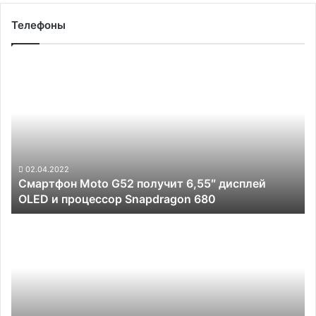
Телефоны
Смартфон
Moto
G52
получит
6,55″
дисплей
OLED
и
02.04.2022
Смартфон Moto G52 получит 6,55″ дисплей
процессор
OLED и процессор Snapdragon 680
Snapdragon
680
Vivo
готовит
смартфон
V25
Pro
со
120-