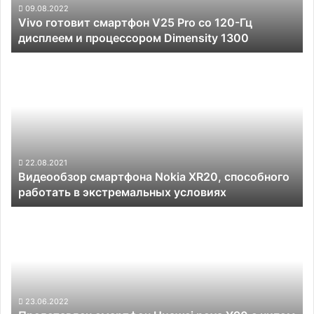
Гц
09.08.2022
Vivo готовит смартфон V25 Pro со 120-Гц
дисплеем
дисплеем и процессором Dimensity 1300
и
процессором
Видеообзор
Dimensity
смартфона
1300
Nokia
XR20,
способного
работать
в
экстремальных
22.08.2021
Видеообзор смартфона Nokia XR20, способного
условиях
работать в экстремальных условиях
Представлен
смартфон
Huawei
nova
Y90
с
чипом
23.06.2022