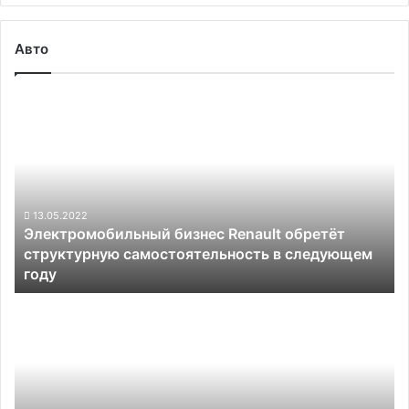
Авто
Электромобильный
бизнес
Renault
обретёт
структурную
самостоятельность
в
13.05.2022
Электромобильный бизнес Renault обретёт
следующем
структурную самостоятельность в следующем
году
году
Натрий-
ионные
аккумуляторы
не
особо
угрожают