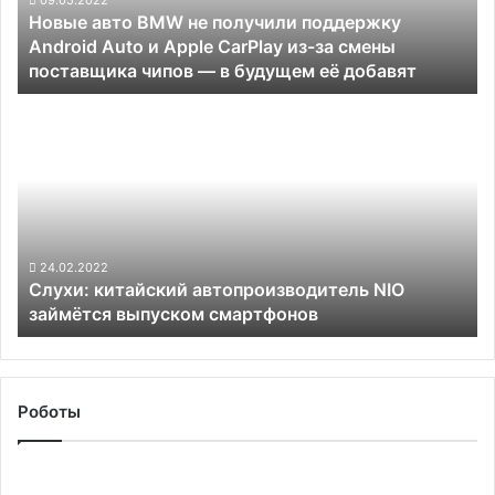
Новые авто BMW не получили поддержку
Auto
Android Auto и Apple CarPlay из-за смены
и
поставщика чипов — в будущем её добавят
Apple
CarPlay
Слухи:
из-
китайский
за
автопроизводитель
смены
NIO
поставщика
займётся
чипов —
выпуском
в
смартфонов
будущем
24.02.2022
её
Слухи: китайский автопроизводитель NIO
добавят
займётся выпуском смартфонов
Роботы
Японцы