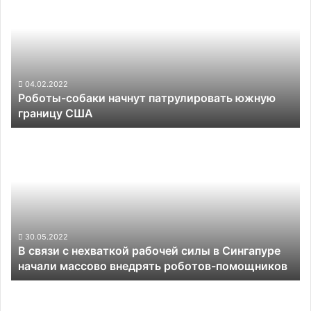
начнут
патрулировать
южную
границу
США
04.02.2022
Роботы-собаки начнут патрулировать южную
границу США
В
связи
с
нехваткой
рабочей
силы
в
Сингапуре
30.05.2022
В связи с нехваткой рабочей силы в Сингапуре
начали
начали массово внедрять роботов-помощников
массово
внедрять
Российская
роботов-
«СтарЛайн»
помощников