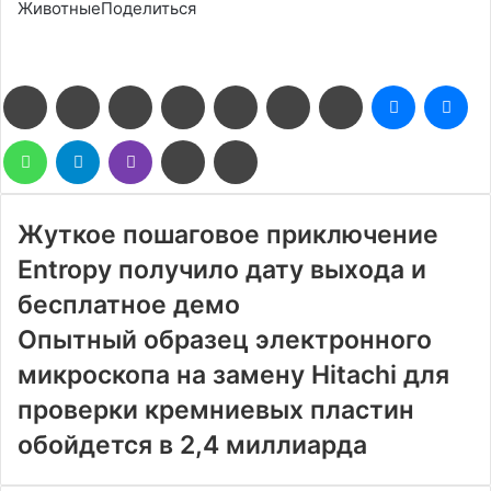
ЖивотныеПоделиться
Facebook
Twitter
LinkedIn
Pinterest
Reddit
Вконтакте
Одноклассники
Messenge
Me
WhatsApp
Telegram
Viber
Поделиться
Печатать
через
электронную
почту
Жуткое пошаговое приключение
Entropy получило дату выхода и
бесплатное демо
Опытный образец электронного
микроскопа на замену Hitachi для
проверки кремниевых пластин
обойдется в 2,4 миллиарда