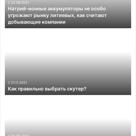
рынку
22.08.2021
Натрий-ионные аккумуляторы не особо
литиевых,
угрожают рынку литиевых, как считают
как
добывающие компании
считают
добывающие
Как
компании
правильно
выбрать
скутер?
21.11.2021
Как правильно выбрать скутер?
Новые
авто
BMW
не
получили
поддержку
Android
09.05.2022