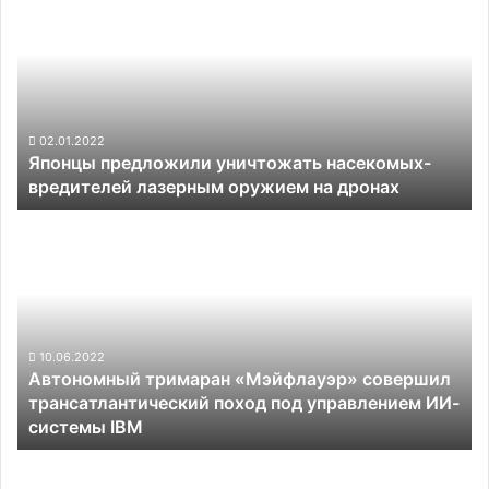
предложили
уничтожать
насекомых-
вредителей
лазерным
оружием
на
02.01.2022
Японцы предложили уничтожать насекомых-
дронах
вредителей лазерным оружием на дронах
Автономный
тримаран
«Мэйфлауэр»
совершил
трансатлантический
поход
под
10.06.2022
Автономный тримаран «Мэйфлауэр» совершил
управлением
трансатлантический поход под управлением ИИ-
ИИ-
системы IBM
системы
IBM
Роботы-
собаки