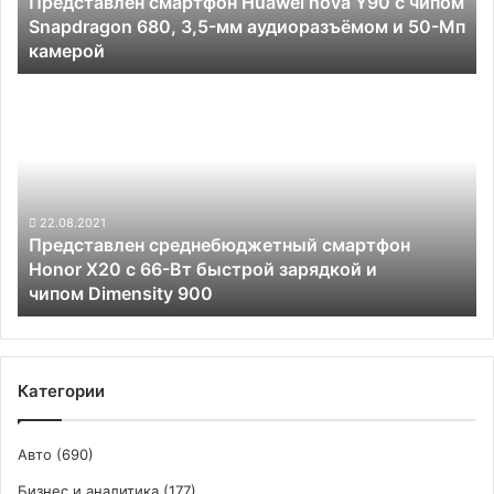
Представлен смартфон Huawei nova Y90 с чипом
Snapdragon
Snapdragon 680, 3,5-мм аудиоразъёмом и 50-Мп
680, 3,5-
камерой
мм
аудиоразъёмом
Представлен
и
среднебюджетный смартфон
50-
Honor
Мп
X20
камерой
с
66-
Вт
22.08.2021
Представлен среднебюджетный смартфон
быстрой
Honor X20 с 66-Вт быстрой зарядкой и
зарядкой
чипом Dimensity 900
и
чипом Dimensity
900
Категории
Авто
(690)
Бизнес и аналитика
(177)