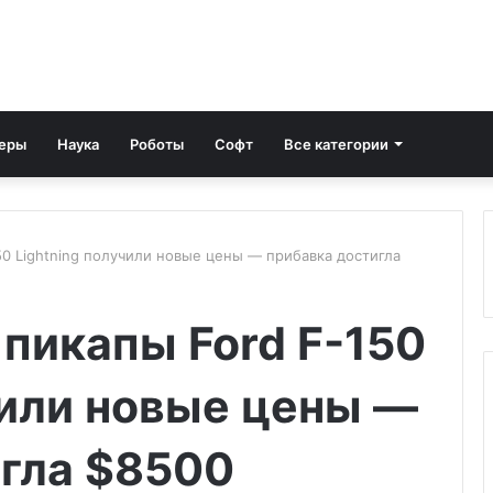
еры
Наука
Роботы
Софт
Все категории
50 Lightning получили новые цены — прибавка достигла
пикапы Ford F-150
чили новые цены —
игла $8500