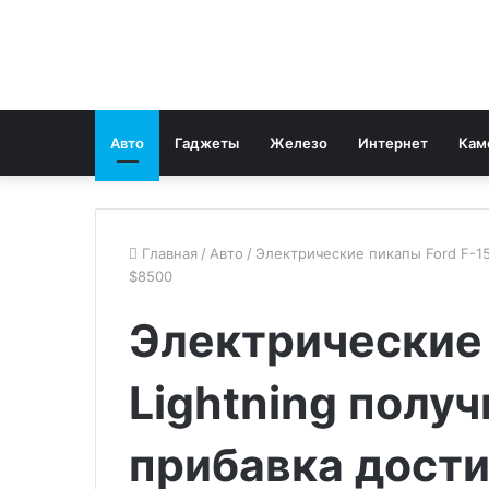
Авто
Гаджеты
Железо
Интернет
Кам
Главная
/
Авто
/
Электрические пикапы Ford F-1
$8500
Электрические 
Lightning полу
прибавка дост