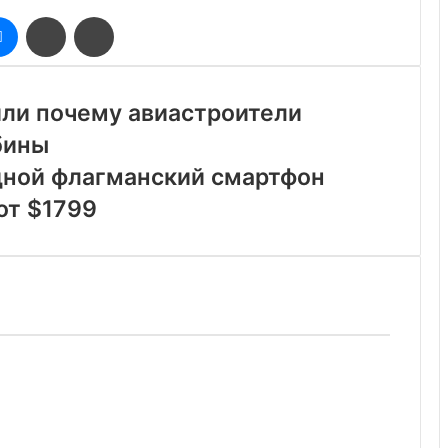
оклассники
Messenger
Поделиться
Печатать
через
электронную
почту
или почему авиастроители
бины
дной флагманский смартфон
от $1799