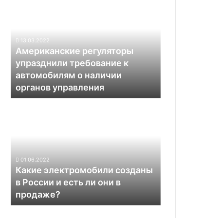
с
регуляторы
растущей
упразднили
конкуренцией
требование
к
13.03.2022
автомобилям
Американские регуляторы
о
упразднили требование к
наличии
автомобилям о наличии
органов
органов управления
управления
Какие
электромобили
созданы
в
России
и
01.06.2022
есть
Какие электромобили созданы
ли
в России и есть ли они в
они
продаже?
в
продаже?