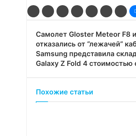
Facebook
Twitter
LinkedIn
Pinterest
Reddit
Вконтакте
Одн
Самолет Gloster Meteor F8 
отказались от “лежачей” ка
Samsung представила скла
Galaxy Z Fold 4 стоимостью 
Похожие статьи