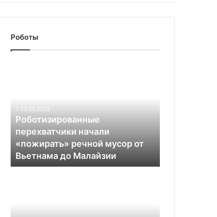
Роботы
Роботизированные
перехватчики
начали
«пожирать»
речной
23.06.2022
мусор
Роботизированные
от
перехватчики начали
Вьетнама
«пожирать» речной мусор от
до
Вьетнама до Малайзии
Малайзии
В
«Яндексе»
создали
промышленных
роботов