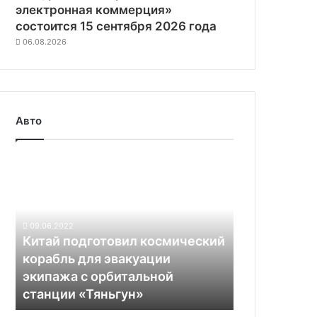
электронная коммерция»
состоится 15 сентября 2026 года
06.08.2026
Авто
Китай
подготовил
космический
корабль
для
09.06.2022
эвакуации
Китай подготовил космический
экипажа
корабль для эвакуации
с
экипажа с орбитальной
орбитальной
станции «Тяньгун»
станции
«Тяньгун»
Ford