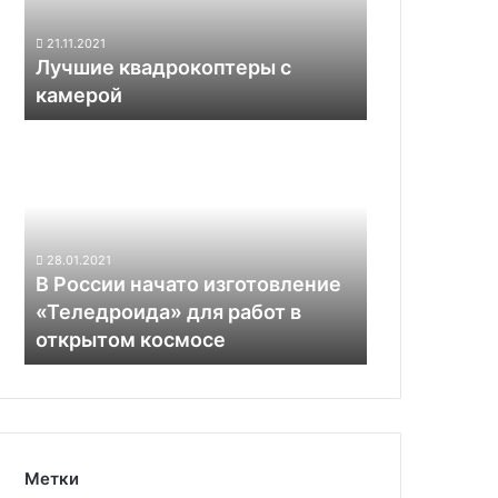
21.11.2021
Лучшие квадрокоптеры с
камерой
В
России
начато
изготовление
«Теледроида»
для
28.01.2021
работ
В России начато изготовление
в
«Теледроида» для работ в
открытом
открытом космосе
космосе
Метки