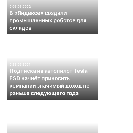
для
03.08.2022
складов
В «Яндексе» создали
промышленных роботов для
складов
Подписка
на
автопилот
Tesla
FSD
22.08.2021
начнёт
Подписка на автопилот Tesla
приносить
FSD начнёт приносить
компании
компании значимый доход не
значимый
раньше следующего года
доход
не
Лучшие
раньше
квадрокоптеры
следующего
с
года
камерой