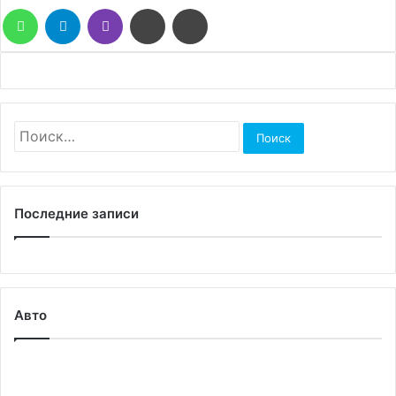
WhatsApp
Telegram
Viber
Поделиться
Печатать
через
электронную
почту
Найти:
Последние записи
Авто