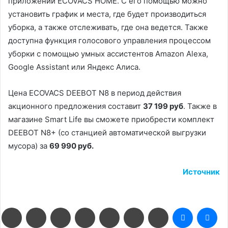
приложении ECOVACS HOME. С его помощью можно
установить график и места, где будет производиться
уборка, а также отслеживать, где она ведется. Также
доступна функция голосового управления процессом
уборки с помощью умных ассистентов Amazon Alexa,
Google Assistant или Яндекс Алиса.
Цена ECOVACS DEEBOT N8 в период действия
акционного предложения составит
37 199 руб
. Также в
магазине Smart Life вы сможете приобрести комплект
DEEBOT N8+ (со станцией автоматической выгрузки
мусора) за
69 990 руб.
Источник
Facebook
Twitter
LinkedIn
Pinterest
Reddit
Вконтакте
Одноклассники
Messenge
Me