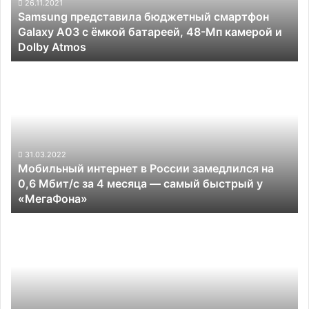
с
26.11.2021
Samsung представила бюджетный смартфон
ёмкой
Galaxy A03 с ёмкой батареей, 48-Мп камерой и
батареей,
Dolby Atmos
48-
Мп
Мобильный
камерой
интернет
и
в
Dolby
России
Atmos
замедлился
на
0,6
31.03.2022
Мобильный интернет в России замедлился на
Мбит/
0,6 Мбит/с за 4 месяца — самый быстрый у
с
«МегаФона»
за
4
Смартфон
месяца —
Vivo
самый
X70
быстрый
Pro
у
отметился
«МегаФона»
в
Geekbench