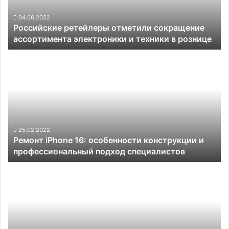
и
техники
04.06.2022
Российские ретейлеры отметили сокращение
в
ассортимента электроники и техники в рознице
рознице
Ремонт
iPhone
16:
особенности
конструкции
и
профессиональный
подход
25.02.2022
Ремонт iPhone 16: особенности конструкции и
специалистов
профессиональный подход специалистов
Samsung
представила
бюджетный
смартфон
Galaxy
A03