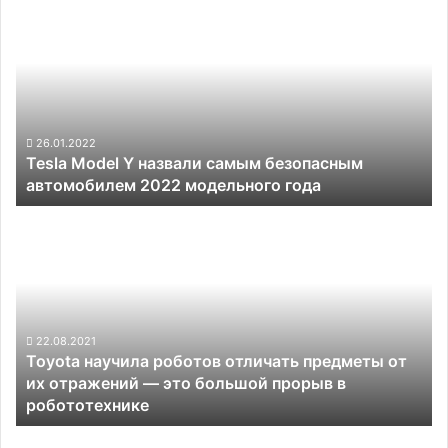
Model
Y
назвали
самым
безопасным
автомобилем
2022
26.01.2022
Tesla Model Y назвали самым безопасным
модельного
автомобилем 2022 модельного года
года
Toyota
научила
роботов
отличать
предметы
от
их
22.08.2021
Toyota научила роботов отличать предметы от
отражений —
их отражений — это большой прорыв в
это
робототехнике
большой
прорыв
Dyson
в