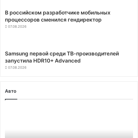
В российском разработчике мобильных
процессоров сменился гендиректор
07.08.2026
Samsung первой среди ТВ-производителей
запустила HDR10+ Advanced
07.08.2026
Авто
Илон
Маск
заявил,
что
электромобили