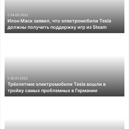
Tesla
должны
получить
24.02.2022
Илон Маск заявил, что электромобили Tesla
поддержку
должны получить поддержку игр из Steam
игр
из
Трёхлетние
Steam
электромобили
Tesla
вошли
в
тройку
самых
проблемных
30.01.2022
Трёхлетние электромобили Tesla вошли в
в
тройку самых проблемных в Германии
Германии
Первый
в
мире
«солнечный»
электромобиль