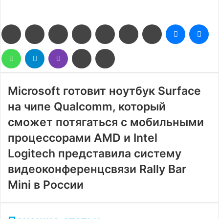
Facebook
Twitter
LinkedIn
Pinterest
Reddit
Вконтакте
Одноклассники
Messenge
Me
WhatsApp
Telegram
Viber
Поделиться
Печатать
через
электронную
почту
Microsoft готовит ноутбук Surface
на чипе Qualcomm, который
сможет потягаться с мобильными
процессорами AMD и Intel
Logitech представила систему
видеоконференцсвязи Rally Bar
Mini в России