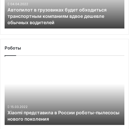
компаниям
04.04.2022
Автопилот в грузовиках будет обходиться
вдвое
транспортным компаниям вдвое дешевле
дешевле
обычных водителей
обычных
водителей
Роботы
Xiaomi
представила
в
России
роботы-
пылесосы
нового
поколения
15.03.2022
Xiaomi представила в России роботы-пылесосы
нового поколения
Tesla