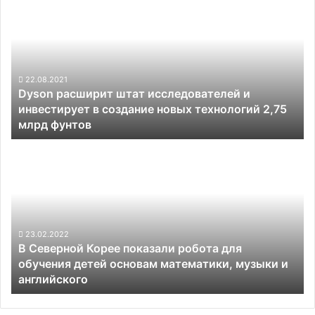
расширит
робототехнике
штат
исследователей
и
инвестирует
в
22.08.2021
Dyson расширит штат исследователей и
создание
инвестирует в создание новых технологий 2,75
новых
млрд фунтов
технологий
2,75
В
млрд
Северной
фунтов
Корее
показали
робота
для
обучения
23.02.2022
В Северной Корее показали робота для
детей
обучения детей основам математики, музыки и
основам
английского
математики,
музыки
и