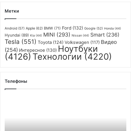
английского
Метки
Ford
(132)
Apple
(62)
BMW
(71)
Android
(57)
Google
(52)
Honda
(44)
MINI
(293)
Smart
(236)
Hyundai
(89)
Kia
(44)
Nissan
(44)
Tesla
(551)
Видео
Toyota
(124)
Volkswagen
(117)
Ноутбуки
(254)
Интересное
(130)
(4126)
Технологии
(4220)
Телефоны
Российские
ретейлеры
отметили
сокращение
ассортимента
электроники