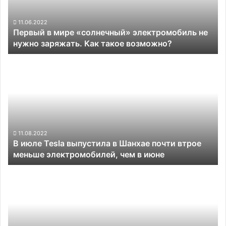
не
нужно
заряжать.
11.06.2022
Первый в мире «солнечный» электромобиль не
Как
нужно заряжать. Как такое возможно?
такое
возможно?
В
июле
Tesla
выпустила
в
Шанхае
почти
втрое
11.08.2022
В июле Tesla выпустила в Шанхае почти втрое
меньше
меньше электромобилей, чем в июне
электромобилей,
чем
Автопилот
в
в
июне
грузовиках
будет
обходиться
транспортным