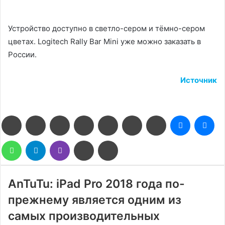
Устройство доступно в светло-сером и тёмно-сером
цветах. Logitech Rally Bar Mini уже можно заказать в
России.
Источник
Facebook
Twitter
LinkedIn
Pinterest
Reddit
Вконтакте
Одноклассники
Messenge
Me
WhatsApp
Telegram
Viber
Поделиться
Печатать
через
электронную
почту
AnTuTu: iPad Pro 2018 года по-
прежнему является одним из
самых производительных