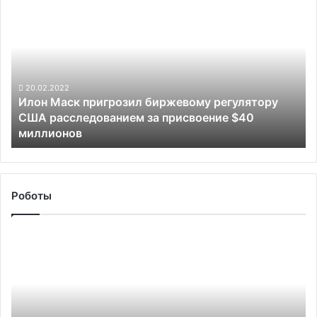
900
Маск
пригрозил
биржевому
регулятору
США
расследованием
20.02.2022
Илон Маск пригрозил биржевому регулятору
за
США расследованием за присвоение $40
присвоение
миллионов
$40
миллионов
Роботы
Segway
будет
производить
роботов-
курьеров
для