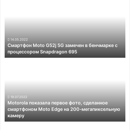
Moto
G52j
5G
замечен
в
бенчмарке
с
14.05.2022
Смартфон Moto G52j 5G замечен в бенчмарке с
процессором
процессором Snapdragon 695
Snapdragon
695
Motorola
показала
первое
фото,
сделанное
смартфоном
Moto
19.07.2022
Motorola показала первое фото, сделанное
Edge
смартфоном Moto Edge на 200-мегапиксельную
на
камеру
200-
мегапиксельную
Как
камеру