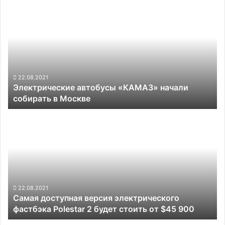
Электрические
из
автобусы
строя
«КАМАЗ»
начали
собирать
в
Москве
22.08.2021
Электрические автобусы «КАМАЗ» начали
собирать в Москве
Самая
доступная
версия
электрического
фастбэка
Polestar
2
будет
22.08.2021
Самая доступная версия электрического
стоить
фастбэка Polestar 2 будет стоить от $45 900
от
$45
Илон