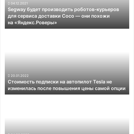
сервиса
04.12.2021
Segway будет производить роботов-курьеров
доставки Coco —
для сервиса доставки Coco — они похожи
они
на «Яндекс.Роверы»
похожи
на «Яндекс.Роверы»
Стоимость
подписки
на
автопилот
Tesla
не
изменилась
после
20.01.2022
Стоимость подписки на автопилот Tesla не
повышения
изменилась после повышения цены самой опции
цены
самой
Флагманский
опции
седан
Genesis
G90
в
автоматическом