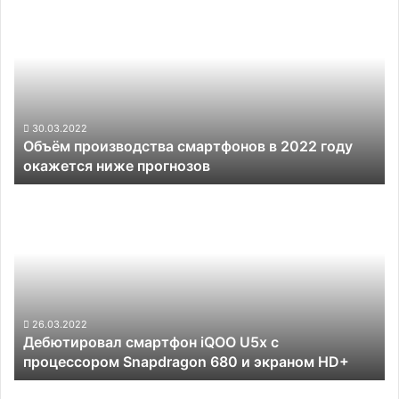
производства
смартфонов
в
2022
году
окажется
ниже
30.03.2022
Объём производства смартфонов в 2022 году
прогнозов
окажется ниже прогнозов
Дебютировал
смартфон
iQOO
U5x
с
процессором
Snapdragon
680
26.03.2022
Дебютировал смартфон iQOO U5x с
и
процессором Snapdragon 680 и экраном HD+
экраном
HD+
Смартфон