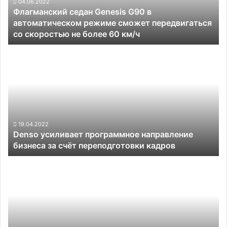
режиме
04.06.2022
Флагманский седан Genesis G90 в
сможет
автоматическом режиме сможет передвигаться
передвигаться
со скоростью не более 60 км/ч
со
скоростью
Denso
не
усиливает
более
программное
60
направление
км/
бизнеса
ч
за
счёт
переподготовки
19.04.2022
Denso усиливает программное направление
кадров
бизнеса за счёт переподготовки кадров
Большинство
функций
автопилота
теперь
доступны
покупателям
Tesla