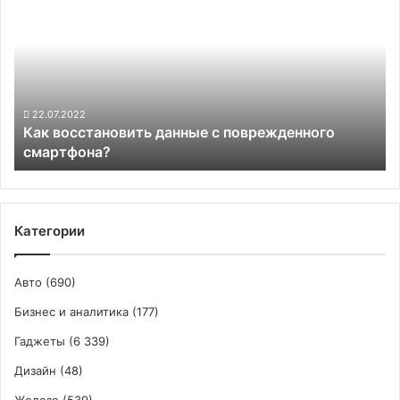
восстановить
данные
с
поврежденного
смартфона?
22.07.2022
Как восстановить данные с поврежденного
смартфона?
Категории
Авто
(690)
Бизнес и аналитика
(177)
Гаджеты
(6 339)
Дизайн
(48)
Железо
(539)