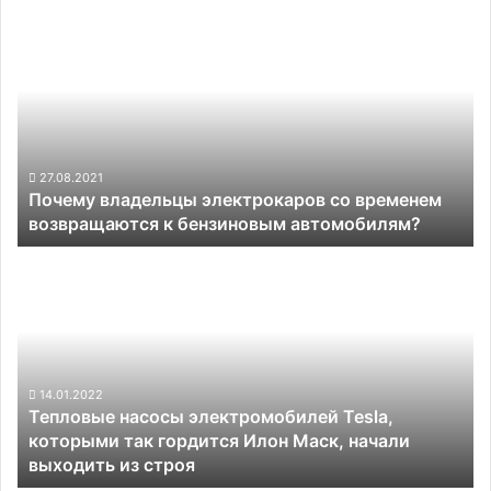
Почему
владельцы
электрокаров
со
временем
возвращаются
к
бензиновым
27.08.2021
Почему владельцы электрокаров со временем
автомобилям?
возвращаются к бензиновым автомобилям?
Тепловые
насосы
электромобилей
Tesla,
которыми
так
гордится
14.01.2022
Тепловые насосы электромобилей Tesla,
Илон
которыми так гордится Илон Маск, начали
Маск,
выходить из строя
начали
выходить