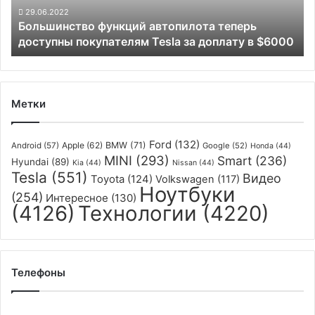
за
29.06.2022
Большинство функций автопилота теперь
доплату
доступны покупателям Tesla за доплату в $6000
в
$6000
Метки
Ford
(132)
Apple
(62)
BMW
(71)
Android
(57)
Google
(52)
Honda
(44)
MINI
(293)
Smart
(236)
Hyundai
(89)
Kia
(44)
Nissan
(44)
Tesla
(551)
Видео
Toyota
(124)
Volkswagen
(117)
Ноутбуки
(254)
Интересное
(130)
(4126)
Технологии
(4220)
Телефоны
Объём