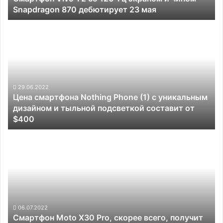
Snapdragon 870 дебютирует 23 мая
Snapdragon
870
Цена
дебютирует
смартфона
23
Nothing
мая
Phone
(1)
с
уникальным
29.06.2022
Цена смартфона Nothing Phone (1) с уникальным
дизайном
дизайном и тыльной подсветкой составит от
и
$400
тыльной
подсветкой
Смартфон
составит
Moto
от
X30
$400
Pro,
скорее
всего,
получит
основную
06.07.2022
Смартфон Moto X30 Pro, скорее всего, получит
камеру