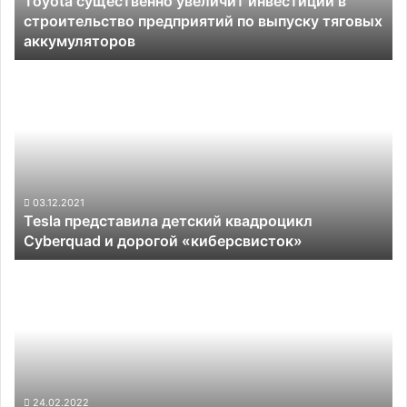
Toyota существенно увеличит инвестиции в
по
строительство предприятий по выпуску тяговых
выпуску
аккумуляторов
тяговых
аккумуляторов
Tesla
представила
детский
квадроцикл
Cyberquad
и
дорогой
«киберсвисток»
03.12.2021
Tesla представила детский квадроцикл
Cyberquad и дорогой «киберсвисток»
Слухи:
китайский
автопроизводитель
NIO
займётся
выпуском
смартфонов
24.02.2022