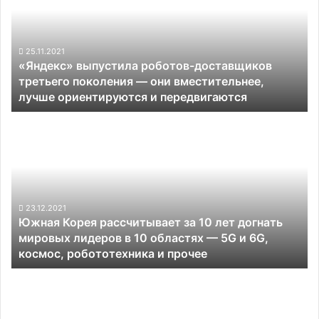
доставщиков
третьего
поколения —
они
25.11.2021
«Яндекс» выпустила роботов-доставщиков
вместительнее,
третьего поколения — они вместительнее,
лучше
лучше ориентируются и передвигаются
ориентируются
и
Южная
передвигаются
Корея
рассчитывает
за
10
лет
догнать
23.12.2021
Южная Корея рассчитывает за 10 лет догнать
мировых
мировых лидеров в 10 областях — 5G и 6G,
лидеров
космос, робототехника и прочее
в
10
В
областях
России
—
вышел
5G