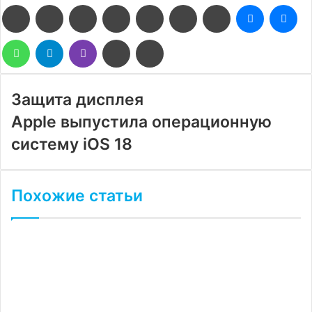
Facebook
Twitter
LinkedIn
Pinterest
Reddit
Вконтакте
Одноклассники
Messenge
Me
WhatsApp
Telegram
Viber
Поделиться
Печатать
через
электронную
почту
Защита дисплея
Apple выпустила операционную
систему iOS 18
Похожие статьи