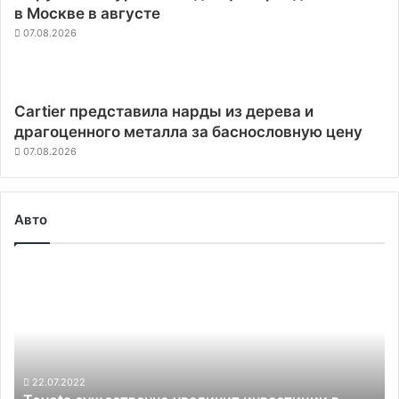
в Москве в августе
07.08.2026
Cartier представила нарды из дерева и
драгоценного металла за баснословную цену
07.08.2026
Авто
Toyota
существенно
увеличит
инвестиции
в
строительство
предприятий
22.07.2022