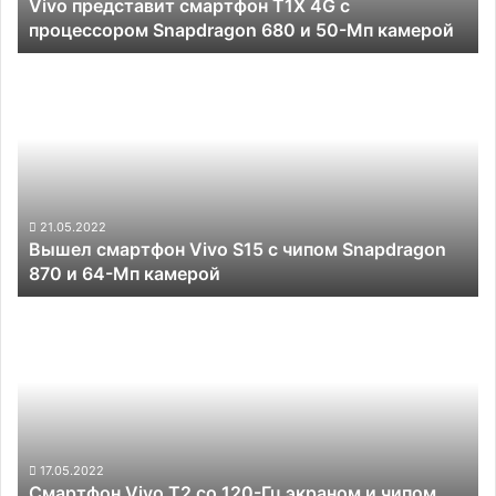
Vivo представит смартфон T1X 4G с
680
процессором Snapdragon 680 и 50-Мп камерой
и
50-
Вышел
Мп
смартфон
камерой
Vivo
S15
с
чипом
Snapdragon
870
21.05.2022
Вышел смартфон Vivo S15 с чипом Snapdragon
и
870 и 64-Мп камерой
64-
Мп
Смартфон
камерой
Vivo
T2
со
120-
Гц
экраном
и
17.05.2022
Смартфон Vivo T2 со 120-Гц экраном и чипом
чипом