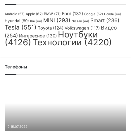
Ford
(132)
Apple
(62)
BMW
(71)
Android
(57)
Google
(52)
Honda
(44)
MINI
(293)
Smart
(236)
Hyundai
(89)
Kia
(44)
Nissan
(44)
Tesla
(551)
Видео
Toyota
(124)
Volkswagen
(117)
Ноутбуки
(254)
Интересное
(130)
(4126)
Технологии
(4220)
Телефоны
Vivo
представит
смартфон
T1X
4G
с
процессором
Snapdragon
15.07.2022