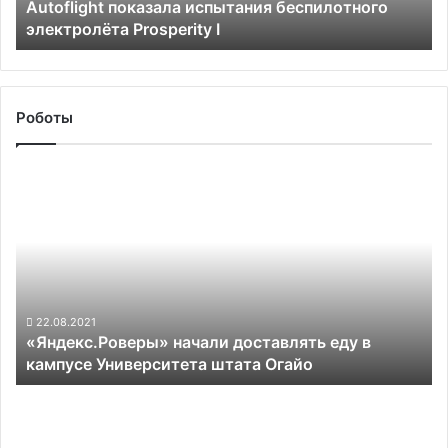
Autoflight показала испытания беспилотного
электролёта Prosperity I
Роботы
«Яндекс.Роверы»
начали
доставлять
еду
в
кампусе
Университета
штата
22.08.2021
«Яндекс.Роверы» начали доставлять еду в
Огайо
кампусе Университета штата Огайо
«Яндекс»
выпустила
роботов-