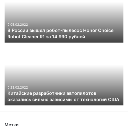
робот-
и
пылесос
6G,
Honor
космос,
Choice
робототехника
Robot
05.02.2022
и
В России вышел робот-пылесос Honor Choice
Cleaner
прочее
Robot Cleaner R1 за 14 990 рублей
R1
за
Китайские
14
разработчики
990
автопилотов
рублей
оказались
сильно
зависимы
от
технологий
23.02.2022
Китайские разработчики автопилотов
США
оказались сильно зависимы от технологий США
Метки