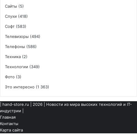
Сайты
(5)
Слухи
(418)
Софт
(583)
Телевизоры
(494)
Телефоны
(586)
Техника
(2)
Технологии
(349)
Фото
(3)
Это интересно
(1 363)
|
hand-store.ru
| 2026 | Новости из мира высоких технологий и IT-
индустрии |
Главная
Контакты
Карта сайта
Кнопка