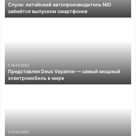
Слухи: китайский автопроизводитель NIO
займётся выпуском смартфонов
Представлен
Deus
Vayanne
—
самый
мощный
электромобиль
в
14.04.2022
Представлен Deus Vayanne — самый мощный
мире
электромобиль в мире
Autoflight
показала
испытания
беспилотного
электролёта
Prosperity
I
07.03.2022