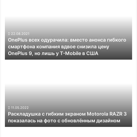
всех
одурачила:
вместо
анонса
гибкого
смартфона
22.08.2021
OnePlus всех одурачила: вместо анонса гибкого
компания
смартфона компания вдвое снизила цену
вдвое
OnePlus 9, но лишь у T-Mobile в США
снизила
цену
Раскладушка
OnePlus
с
9,
гибким
но
экраном
лишь
Motorola
у
RAZR
T-
3
Mobile в
показалась
11.05.2022
США
Раскладушка с гибким экраном Motorola RAZR 3
на
показалась на фото с обновлённым дизайном
фото
с
Xiaomi
обновлённым
выпустит