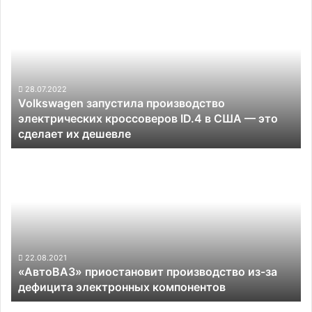
Volkswagen
запустила
производство
электрических
кроссоверов
ID.4
в
28.07.2022
Volkswagen запустила производство
США
электрических кроссоверов ID.4 в США — это
—
сделает их дешевле
это
сделает
«АвтоВАЗ»
их
приостановит
дешевле
производство
из-
за
дефицита
электронных
компонентов
22.08.2021
«АвтоВАЗ» приостановит производство из-за
дефицита электронных компонентов
Кресло