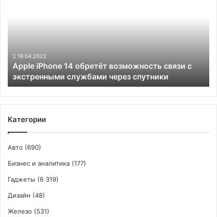
14
обретёт
возможность
связи
с
экстренными
19.04.2022
Apple iPhone 14 обретёт возможность связи с
службами
экстренными службами через спутники
через
спутники
Категории
Авто
(690)
Бизнес и аналитика
(177)
Гаджеты
(6 319)
Дизайн
(48)
Железо
(531)