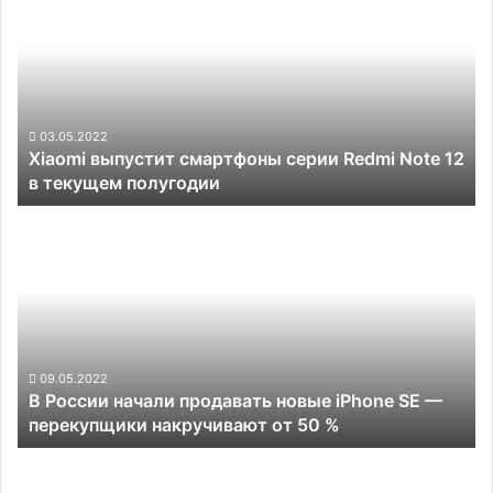
дизайном
смартфоны
серии
Redmi
Note
12
в
03.05.2022
Xiaomi выпустит смартфоны серии Redmi Note 12
текущем
в текущем полугодии
полугодии
В
России
начали
продавать
новые
iPhone
SE
—
09.05.2022
В России начали продавать новые iPhone SE —
перекупщики
перекупщики накручивают от 50 %
накручивают
от
Apple
50 %
iPhone