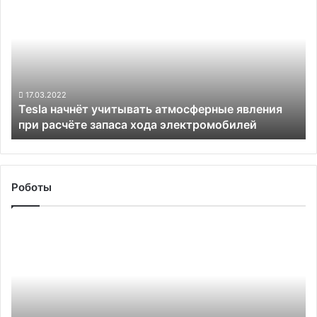
начнёт
учитывать
атмосферные
явления
при
расчёте
запаса
17.03.2022
Tesla начнёт учитывать атмосферные явления
хода
при расчёте запаса хода электромобилей
электромобилей
Роботы
Лучшие
квадрокоптеры
с
камерой