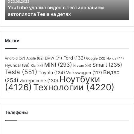
на
23.08.2022
YouTube удалил видео с тестированием
детях
автопилота Tesla на детях
Метки
Ford
(132)
Apple
(62)
BMW
(71)
Android
(57)
Google
(52)
Honda
(44)
MINI
(293)
Smart
(235)
Hyundai
(89)
Kia
(44)
Nissan
(44)
Tesla
(551)
Видео
Toyota
(124)
Volkswagen
(117)
Ноутбуки
(254)
Интересное
(130)
(4126)
Технологии
(4220)
Телефоны
OnePlus