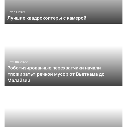
21.11.2021
Лучшие квадрокоптеры с камерой
Роботизированные
перехватчики
начали
«пожирать»
речной
мусор
от
23.06.2022
Роботизированные перехватчики начали
Вьетнама
«пожирать» речной мусор от Вьетнама до
до
Малайзии
Малайзии
Израильская
Tevel
Aerobotics
разработала
автономные
дроны
для