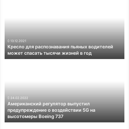
для
распознавания
пьяных
водителей
может
спасать
тысячи
13.12.2021
Кресло для распознавания пьяных водителей
жизней
может спасать тысячи жизней в год
в
год
Американский
регулятор
выпустил
предупреждение
о
воздействии
5G
24.02.2022
Американский регулятор выпустил
на
предупреждение о воздействии 5G на
высотомеры
высотомеры Boeing 737
Boeing
737
Tesla