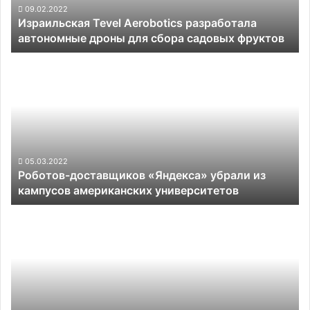
сбора
09.02.2022
Израильская Tevel Aerobotics разработала
садовых
автономные дроны для сбора садовых фруктов
фруктов
Роботов-
доставщиков
«Яндекса»
убрали
из
кампусов
американских
университетов
05.03.2022
Роботов-доставщиков «Яндекса» убрали из
кампусов американских университетов
YouTube
удалил
видео
с
тестированием
автопилота
Tesla