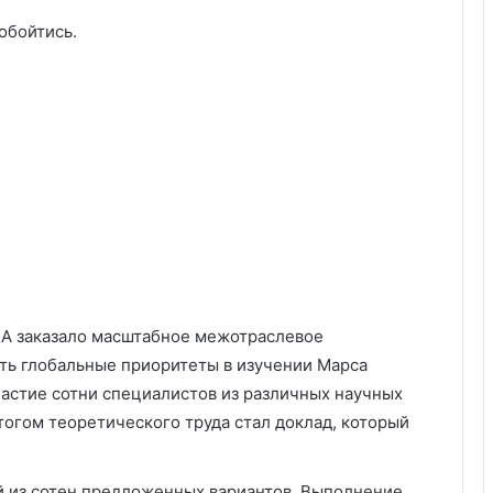
обойтись.
A заказало масштабное межотраслевое
ть глобальные приоритеты в изучении Марса
частие сотни специалистов из различных научных
тогом теоретического труда стал доклад, который
й из сотен предложенных вариантов. Выполнение