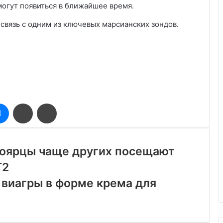
могут появиться в ближайшее время.
связь с одним из ключевых марсианских зондов.
оклассники
Messenger
Поделиться
Печатать
через
электронную
почту
ноярцы чаще других посещают
T2
 виагры в форме крема для