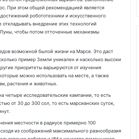
арс. При этом общей рекомендацией является
 достижений робототехники и искусственного
 откладывать внедрение этих технологий
ю Луны, чтобы потом отточенные механизмы
едов возможной былой жизни на Марсе. Это даст
асколько пример Земли уникален и насколько высоки
Другие приоритеты варьируются от изучения
которые можно использовать на месте, а также
м, растения и животных.
на четыре исследовательские кампании, то есть
ю от 30 до 300 сол, то есть марсианских суток,
нут.
чения местности в радиусе примерно 100
исходя из соображений максимального разнообразия
ользование роботов и ИИ в качестве помощников