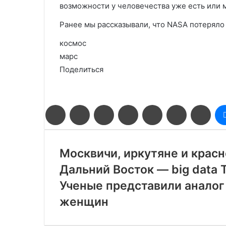
возможности у человечества уже есть или 
Ранее мы рассказывали, что NASA потеряло 
космос
марс
Поделиться
Facebook
Twitter
LinkedIn
Pinterest
Reddit
Вконтакте
Одн
Москвичи, иркутяне и крас
Дальний Восток — big data 
Ученые представили аналог
женщин