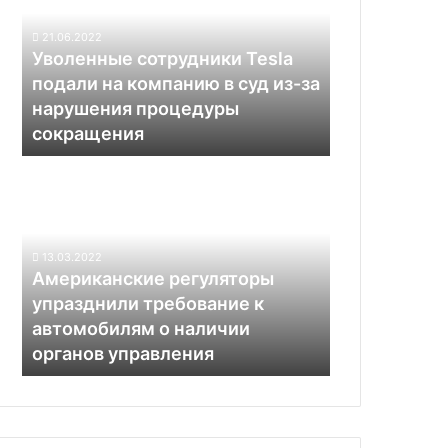
подали
на
21.06.2022
компанию
Уволенные сотрудники Tesla
в
подали на компанию в суд из-за
суд
нарушения процедуры
из-
сокращения
за
нарушения
Американские
процедуры
регуляторы
сокращения
упразднили
требование
к
13.03.2022
автомобилям
Американские регуляторы
о
упразднили требование к
наличии
автомобилям о наличии
органов
органов управления
управления