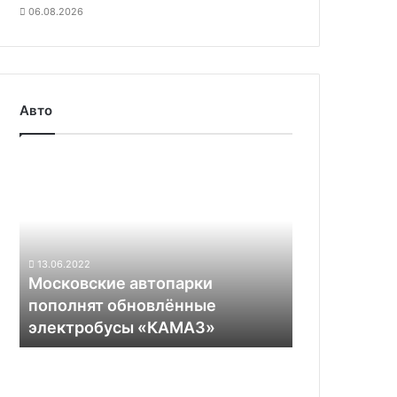
06.08.2026
Авто
Московские
автопарки
пополнят
обновлённые
электробусы
«КАМАЗ»
13.06.2022
Московские автопарки
пополнят обновлённые
электробусы «КАМАЗ»
Какие
электромобили
созданы