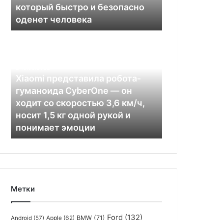
который быстро и безопасно
человека
оденет человека
Xiaomi
представила
робота-
гуманоида
13.08.2022
CyberOne
Xiaomi представила робота-
—
гуманоида CyberOne — он
он
ходит со скоростью 3,6 км/ч,
ходит
носит 1,5 кг одной рукой и
со
понимает эмоции
скоростью
3,6
км/
ч,
носит
1,5
Метки
кг
одной
рукой
Ford
(132)
Apple
(62)
BMW
(71)
Android
(57)