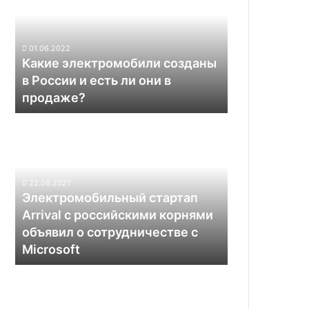
в
России
и
01.06.2022
есть
Какие электромобили созданы
ли
в России и есть ли они в
они
продаже?
в
продаже?
Электромобильный
стартап
Arrival
с
российскими
22.08.2021
корнями
Электромобильный стартап
объявил
Arrival с российскими корнями
о
объявил о сотрудничестве с
сотрудничестве
Microsoft
с
Microsoft
Уволенные
сотрудники
Tesla