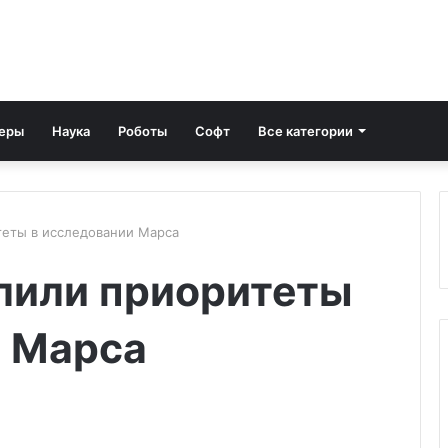
еры
Наука
Роботы
Софт
Все категории
еты в исследовании Марса
лили приоритеты
и Марса