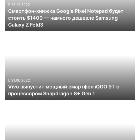
стоить
26.01.2022
Смартфон-книжка Google Pixel Notepad будет
$1400
стоить $1400 — намного дешевле Samsung
—
Galaxy Z Fold3
намного
дешевле
Vivo
Samsung
выпустит
Galaxy
мощный
Z
смартфон
Fold3
iQOO
9T
с
процессором
21.06.2022
Vivo выпустит мощный смартфон iQOO 9T с
Snapdragon
процессором Snapdragon 8+ Gen 1
8+
Gen
Xiaomi
1
возглавила
рынок
5G-
смартфонов
под