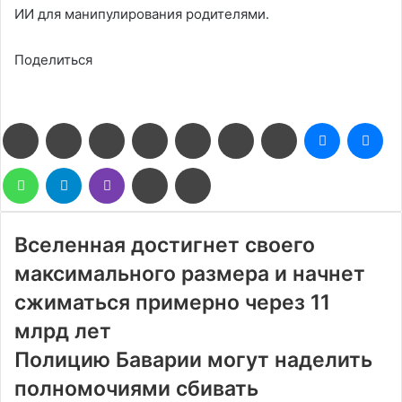
ИИ для манипулирования родителями.
Поделиться
Facebook
Twitter
LinkedIn
Pinterest
Reddit
Вконтакте
Одноклассники
Messenge
Me
WhatsApp
Telegram
Viber
Поделиться
Печатать
через
электронную
почту
Вселенная достигнет своего
максимального размера и начнет
сжиматься примерно через 11
млрд лет
Полицию Баварии могут наделить
полномочиями сбивать