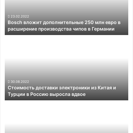
евро
в
расширение
23.02.2022
Bosch вложит дополнительные 250 млн евро в
производства
расширение производства чипов в Германии
чипов
в
Стоимость
Германии
доставки
электроники
из
Китая
и
Турции
в
30.08.2022
Стоимость доставки электроники из Китая и
Россию
Турции в Россию выросла вдвое
выросла
вдвое
Аренда
микроавтобуса
с
водителем