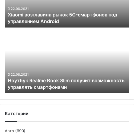
управлением
Android
22.08.2021
Xiaomi возглавила рынок 5G-смартфонов под
управлением Android
Ноутбук
Realme
Book
Slim
получит
возможность
управлять
смартфонами
22.08.2021
Ноутбук Realme Book Slim получит возможность
управлять смартфонами
Категории
Авто
(690)