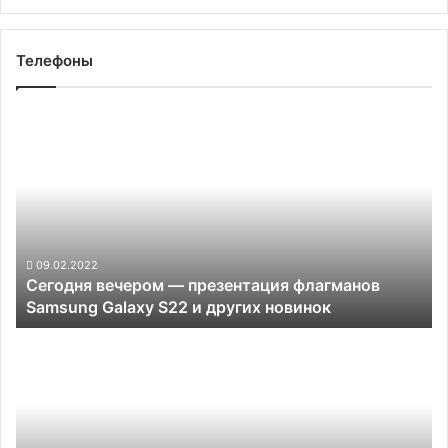
Телефоны
Сегодня
вечером
—
презентация
флагманов
Samsung
Galaxy
S22
09.02.2022
Сегодня вечером — презентация флагманов
и
Samsung Galaxy S22 и других новинок
других
новинок
Смартфон-
книжка
Google
Pixel
Notepad
будет