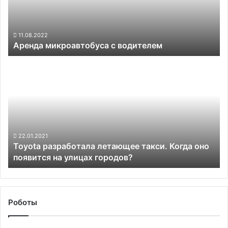
11.08.2022
Аренда микроавтобуса с водителем
Toyota
разработала
летающее
такси.
Когда
оно
появится
на
22.01.2021
Toyota разработала летающее такси. Когда оно
улицах
появится на улицах городов?
городов?
Роботы