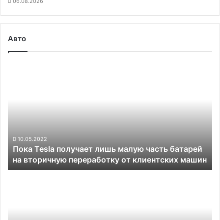
06.08.2026
Авто
Пока
Tesla
получает
лишь
малую
часть
батарей
на
10.05.2022
Пока Tesla получает лишь малую часть батарей
вторичную
на вторичную переработку от клиентских машин
переработку
от
Bosch
клиентских
вложит
машин
дополнительные
250
млн