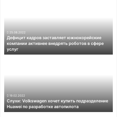
кадров
заставляет
южнокорейские
компании
активнее
внедрять
25.08.2022
Дефицит кадров заставляет южнокорейские
роботов
компании активнее внедрять роботов в сфере
в
услуг
сфере
услуг
Слухи:
Volkswagen
хочет
купить
подразделение
Huawei
по
разработке
19.02.2022
Слухи: Volkswagen хочет купить подразделение
автопилота
Huawei по разработке автопилота
Представлен