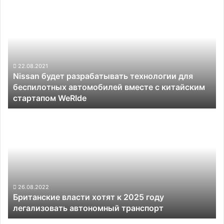
Nissan
будет
разрабатывать
технологии
для
беспилотных
автомобилей
22.08.2021
Nissan будет разрабатывать технологии для
вместе
беспилотных автомобилей вместе с китайским
с
стартапом WeRIde
китайским
стартапом
Британские
WeRIde
власти
хотят
к
2025
году
легализовать
автономный
26.08.2022
Британские власти хотят к 2025 году
транспорт
легализовать автономный транспорт
Дефицит