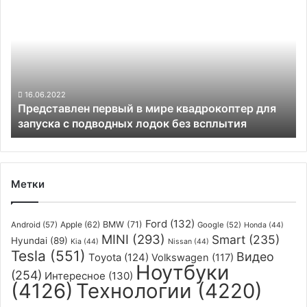
первый
в
мире
квадрокоптер
для
запуска
с
16.06.2022
Представлен первый в мире квадрокоптер для
подводных
запуска с подводных лодок без всплытия
лодок
без
всплытия
Метки
Ford
(132)
Apple
(62)
BMW
(71)
Android
(57)
Google
(52)
Honda
(44)
MINI
(293)
Smart
(235)
Hyundai
(89)
Kia
(44)
Nissan
(44)
Tesla
(551)
Видео
Toyota
(124)
Volkswagen
(117)
Ноутбуки
(254)
Интересное
(130)
(4126)
Технологии
(4220)