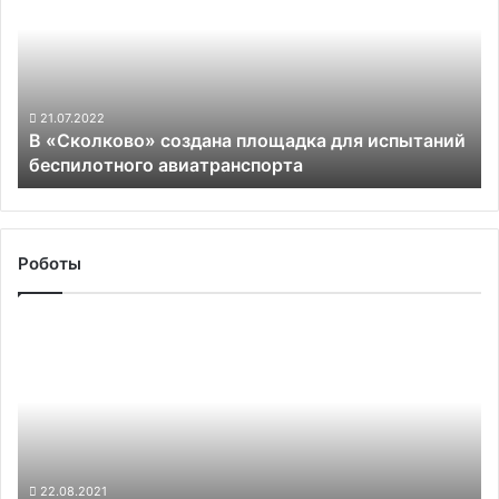
площадка
для
испытаний
беспилотного
авиатранспорта
21.07.2022
В «Сколково» создана площадка для испытаний
беспилотного авиатранспорта
Роботы
«Яндекс.Роверы»
начали
доставлять
еду
в
кампусе
Университета
штата
22.08.2021