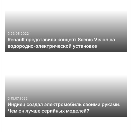
концепт
Scenic
Vision
на
водородно-
электрической
23.05.2022
Renault представила концепт Scenic Vision на
установке
водородно-электрической установке
Индиец
создал
электромобиль
своими
руками.
Чем
он
лучше
15.07.2022
Индиец создал электромобиль своими руками.
серийных
Чем он лучше серийных моделей?
моделей?
В
«Сколково»
создана