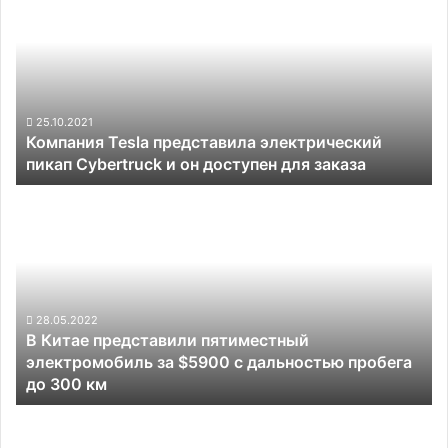
представила
электрический
пикап
Cybertruck
и
он
25.10.2021
Компания Tesla представила электрический
доступен
пикап Cybertruck и он доступен для заказа
для
заказа
В
Китае
представили
пятиместный
электромобиль
за
$5900
28.05.2022
В Китае представили пятиместный
с
электромобиль за $5900 с дальностью пробега
дальностью
до 300 км
пробега
до
Renault
300
представила
км