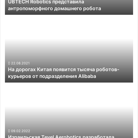
UBTECH Robotics представила
антропоморфного домашнего робота
На
дорогах
Китая
появится
тысяча
роботов-
курьеров
от
22.08.2021
На дорогах Китая появится тысяча роботов-
подразделения
курьеров от подразделения Alibaba
Alibaba
Израильская
Tevel
Aerobotics
разработала
автономные
дроны
для
сбора
09.02.2022
Израильская Tevel Aerobotics разработала
садовых