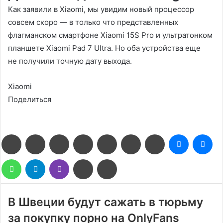
Как заявили в Xiaomi, мы увидим новый процессор
совсем скоро — в только что представленных
флагманском смартфоне Xiaomi 15S Pro и ультратонком
планшете Xiaomi Pad 7 Ultra. Но оба устройства еще
не получили точную дату выхода.
Xiaomi
Поделиться
Facebook
Twitter
LinkedIn
Pinterest
Reddit
Вконтакте
Одноклассники
Messenge
Me
WhatsApp
Telegram
Viber
Поделиться
Печатать
через
электронную
почту
В Швеции будут сажать в тюрьму
за покупку порно на OnlyFans