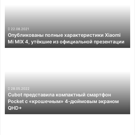
Xiaomi
Mi
MIX
4,
утёкшие
22.08.2021
Опубликованы полные характеристики Xiaomi
из
Mi MIX 4, утёкшие из официальной презентации
официальной
презентации
Cubot
представила
компактный
смартфон
Pocket
с
«крошечным»
28.05.2022
Cubot представила компактный смартфон
4-
Pocket с «крошечным» 4-дюймовым экраном
дюймовым
QHD+
экраном
QHD+
Nokia
готовит
к