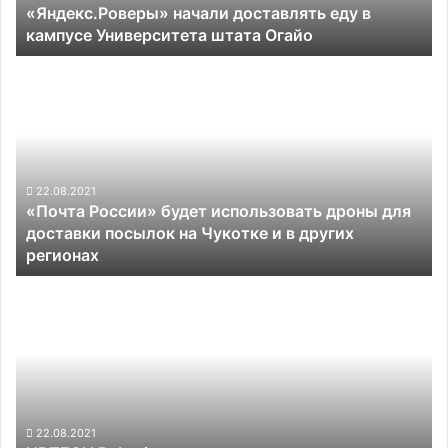
«Яндекс.Роверы» начали доставлять еду в
Огайо
кампусе Университета штата Огайо
«Почта
России»
будет
использовать
дроны
для
доставки
22.08.2021
«Почта России» будет использовать дроны для
посылок
доставки посылок на Чукотке и в других
на
регионах
Чукотке
и
UBTECH
в
Robotics
других
представила
регионах
антропоморфного
домашнего
робота
22.08.2021