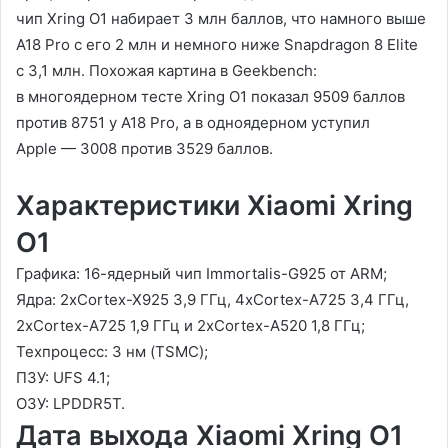
чип Xring O1 набирает 3 млн баллов, что намного выше
A18 Pro с его 2 млн и немного ниже Snapdragon 8 Elite
с 3,1 млн. Похожая картина в Geekbench:
в многоядерном тесте Xring O1 показал 9509 баллов
против 8751 у A18 Pro, а в одноядерном уступил
Apple — 3008 против 3529 баллов.
Характеристики Xiaomi Xring
O1
Графика: 16-ядерный чип Immortalis-G925 от ARM;
Ядра: 2хCortex-X925 3,9 ГГц, 4хCortex-A725 3,4 ГГц,
2хCortex-A725 1,9 ГГц и 2хCortex-A520 1,8 ГГц;
Техпроцесс: 3 нм (TSMC);
ПЗУ: UFS 4.1;
ОЗУ: LPDDR5T.
Дата выхода Xiaomi Xring O1