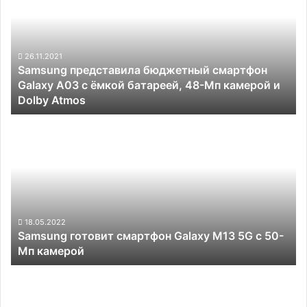
смартфон
Galaxy
A03
с
26.11.2021
Samsung представила бюджетный смартфон
ёмкой
Galaxy A03 с ёмкой батареей, 48-Мп камерой и
батареей,
Dolby Atmos
48-
Мп
Samsung
камерой
готовит
и
смартфон
Dolby
Galaxy
Atmos
M13
5G
с
50-
18.05.2022
Samsung готовит смартфон Galaxy M13 5G с 50-
Мп
Мп камерой
камерой
Опубликованы
полные
характеристики