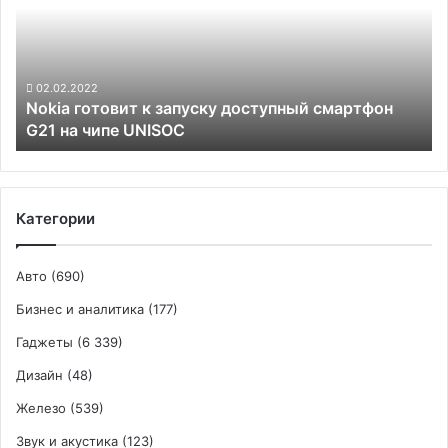
запуску
доступный
смартфон
G21
на
02.02.2022
Nokia готовит к запуску доступный смартфон
чипе
G21 на чипе UNISOC
UNISOC
Категории
Авто
(690)
Бизнес и аналитика
(177)
Гаджеты
(6 339)
Дизайн
(48)
Железо
(539)
Звук и акустика
(123)