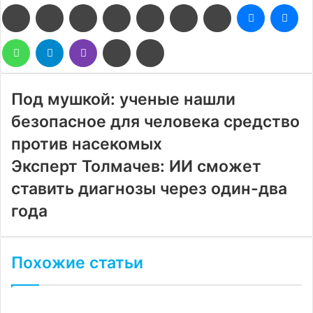
Facebook
Twitter
LinkedIn
Pinterest
Reddit
Вконтакте
Одноклассники
Messenge
Me
WhatsApp
Telegram
Viber
Поделиться
Печатать
через
электронную
почту
Под мушкой: ученые нашли
безопасное для человека средство
против насекомых
Эксперт Толмачев: ИИ сможет
ставить диагнозы через один-два
года
Похожие статьи