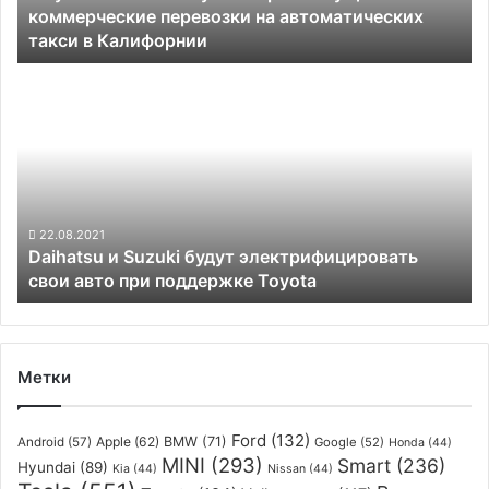
коммерческие перевозки на автоматических
на
такси в Калифорнии
автоматических
такси
Daihatsu
в
и
Калифорнии
Suzuki
будут
электрифицировать
свои
авто
при
22.08.2021
Daihatsu и Suzuki будут электрифицировать
поддержке
свои авто при поддержке Toyota
Toyota
Метки
Ford
(132)
Apple
(62)
BMW
(71)
Android
(57)
Google
(52)
Honda
(44)
MINI
(293)
Smart
(236)
Hyundai
(89)
Kia
(44)
Nissan
(44)