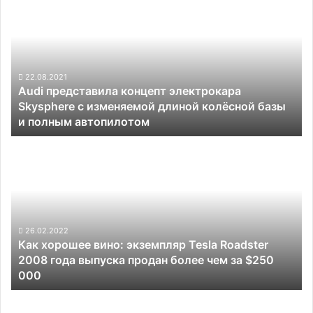
представила
будет
концепт
нацелен
электрокара
на
Skysphere
такси
с
и
изменяемой
22.08.2021
каршеринг
Audi представила концепт электрокара
длиной
Skysphere с изменяемой длиной колёсной базы
колёсной
и полным автопилотом
базы
и
Как
полным
хорошее
автопилотом
вино:
экземпляр
Tesla
Roadster
2008
26.02.2022
Как хорошее вино: экземпляр Tesla Roadster
года
2008 года выпуска продан более чем за $250
выпуска
000
продан
более
Цены
чем
на