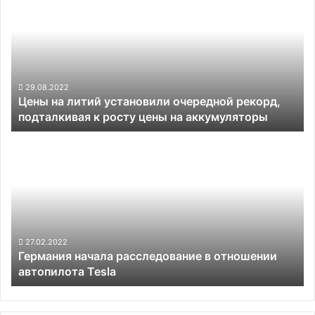
за
литий
$250
установили
000
очередной
рекорд,
подталкивая
к
29.08.2022
Цены на литий установили очередной рекорд,
росту
подталкивая к росту цены на аккумуляторы
цены
на
Германия
аккумуляторы
начала
расследование
в
отношении
автопилота
Tesla
27.02.2022
Германия начала расследование в отношении
автопилота Tesla