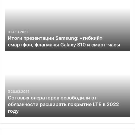
«гибкий»
смартфон,
флагманы
Galaxy
S10
14.01.2021
Итоги презентации Samsung: «гибкий»
и
смартфон, флагманы Galaxy S10 и смарт-часы
смарт-
часы
Сотовых
операторов
освободили
от
обязанности
расширять
покрытие
28.03.2022
Сотовых операторов освободили от
LTE
обязанности расширять покрытие LTE в 2022
в
году
2022
году