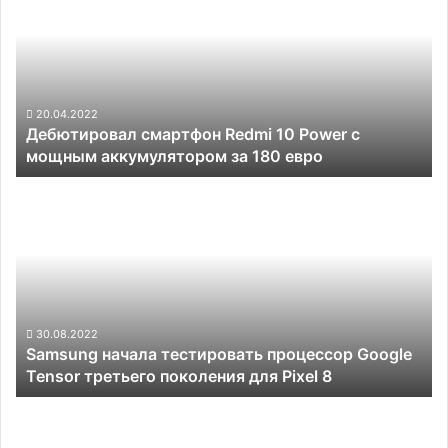
Redmi
48-
10
Мп
Power
камеру
с
мощным
аккумулятором
20.04.2022
Дебютировал смартфон Redmi 10 Power с
за
мощным аккумулятором за 180 евро
180
евро
Samsung
начала
тестировать
процессор
Google
Tensor
третьего
поколения
30.08.2022
Samsung начала тестировать процессор Google
для
Tensor третьего поколения для Pixel 8
Pixel
8
Итоги
презентации
Samsung: