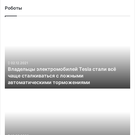
Роботы
Владельцы
электромобилей
Tesla
стали
всё
чаще
сталкиваться
02.12.2021
Владельцы электромобилей Tesla стали всё
с
чаще сталкиваться с ложными
ложными
автоматическими торможениями
автоматическими
торможениями
Китайская
JIDU
собирается
обогнать
Tesla
по
совершенству