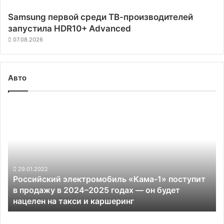
Samsung первой среди ТВ-производителей
запустила HDR10+ Advanced
07.08.2026
Авто
Российский
электромобиль
«Кама-1»
поступит
в
продажу
в
29.01.2022
Российский электромобиль «Кама-1» поступит
2024–
в продажу в 2024–2025 годах — он будет
2025
нацелен на такси и каршеринг
годах
—
Audi
он