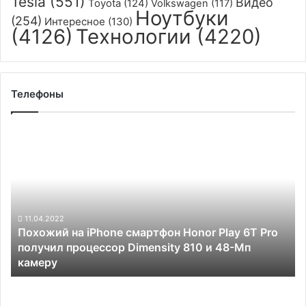
Tesla
(551)
Видео
Toyota
(124)
Volkswagen
(117)
Ноутбуки
(254)
Интересное
(130)
(4126)
Технологии
(4220)
Телефоны
Похожий
на
iPhone
cмартфон
Honor
Play
6T
11.04.2022
Похожий на iPhone cмартфон Honor Play 6T Pro
Pro
получил процессор Dimensity 810 и 48-Мп
получил
камеру
процессор
Dimensity
Дебютировал
810
смартфон
и