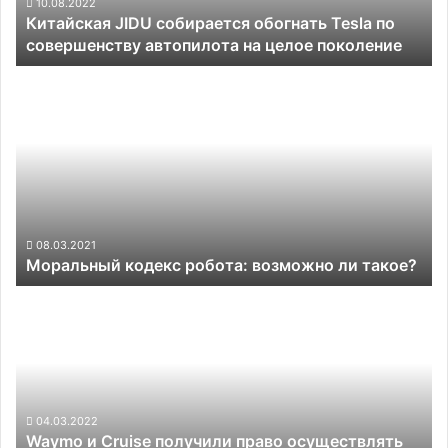
автопилота
10.08.2022
Китайская JIDU собирается обогнать Tesla по
на
совершенству автопилота на целое поколение
целое
поколение
Моральный
кодекс
робота:
возможно
ли
такое?
08.03.2021
Моральный кодекс робота: возможно ли такое?
Waymo
и
Cruise
получили
право
осуществлять
коммерческие
04.03.2022
Waymo и Cruise получили право осуществлять
перевозки