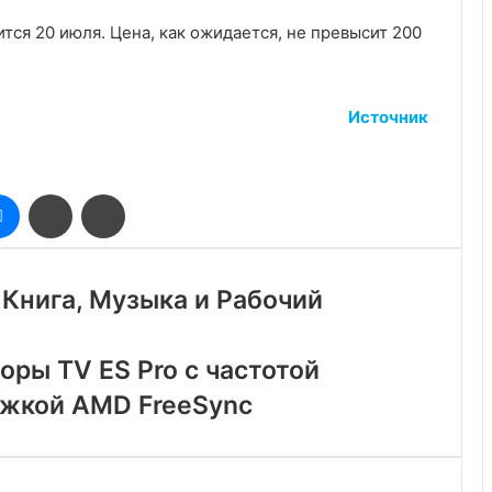
ся 20 июля. Цена, как ожидается, не превысит 200
Источник
оклассники
Messenger
Поделиться
Печатать
через
электронную
почту
 Книга, Музыка и Рабочий
оры TV ES Pro с частотой
ржкой AMD FreeSync