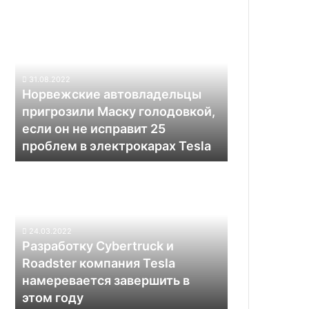
Норвежские
автовладельцы
пригрозили
Маску
голодовкой,
31.08.2022
если
Норвежские автовладельцы
он
пригрозили Маску голодовкой,
не
если он не исправит 25
исправит
проблем в электрокарах Tesla
25
проблем
Разработку
в
Cybertruck
электрокарах
и
Tesla
Roadster
компания
24.03.2022
Tesla
Разработку Cybertruck и
намеревается
Roadster компания Tesla
завершить
намеревается завершить в
в
этом году
этом