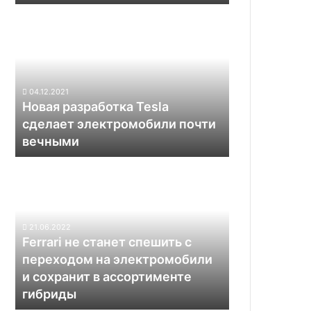
году
Новая
разработка
Tesla
сделает
электромобили
почти
04.12.2021
вечными
Новая разработка Tesla
сделает электромобили почти
вечными
Ferrari
не
станет
спешить
с
21.06.2022
переходом
Ferrari не станет спешить с
на
переходом на электромобили
электромобили
и сохранит в ассортименте
и
гибриды
сохранит
в