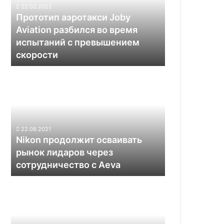
разбился
22.02.2022
во
Прототип аэротакси Joby
время
Aviation разбился во время
испытаний
испытаний с превышением
с
скорости
превышением
скорости
Nikon
продолжит
осваивать
рынок
лидаров
через
22.08.2021
сотрудничество
Nikon продолжит осваивать
с
рынок лидаров через
Aeva
сотрудничество с Aeva
Марсоход
Curiosity
нашёл
участок
Красной