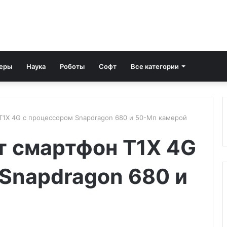
еры
Наука
Роботы
Софт
Все категории
 T1X 4G с процессором Snapdragon 680 и 50-Мп камерой
т смартфон T1X 4G
Snapdragon 680 и