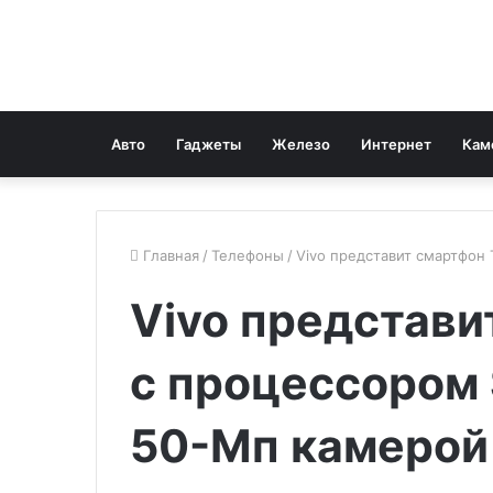
Авто
Гаджеты
Железо
Интернет
Кам
Главная
/
Телефоны
/
Vivo представит смартфон
Vivo представи
с процессором 
50-Мп камерой