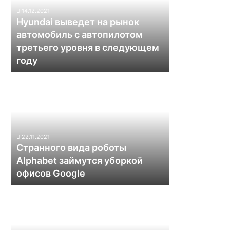
автомобиль
14.12.2021
с
Hyundai выведет на рынок
автопилотом
автомобиль с автопилотом
третьего
третьего уровня в следующем
уровня
году
в
следующем
Странного
году
вида
роботы
Alphabet
займутся
уборкой
22.11.2021
офисов
Странного вида роботы
Google
Alphabet займутся уборкой
офисов Google
Прототип
аэротакси
Joby
Aviation