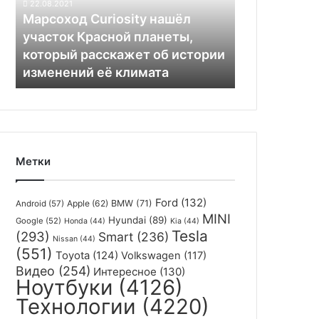
22.08.2021
планеты,
Марсоход Curiosity нашёл
который
участок Красной планеты,
расскажет
который расскажет об истории
об
изменений её климата
истории
изменений
её
климата
Метки
Ford
(132)
Apple
(62)
BMW
(71)
Android
(57)
MINI
Hyundai
(89)
Google
(52)
Honda
(44)
Kia
(44)
Tesla
(293)
Smart
(236)
Nissan
(44)
(551)
Toyota
(124)
Volkswagen
(117)
Видео
(254)
Интересное
(130)
Ноутбуки
(4126)
Технологии
(4220)