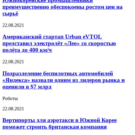
Южнокорейские промышленники
обеспокоены
преимущественно обеспокоены ростом цен на
ростом
сырьё
цен
на
Американский
22.08.2021
сырьё
стартап
Urban
Американский стартап Urban eVTOL
eVTOL
представил электролёт «Лео» со скоростью
представил
полёта до 400 км/ч
электролёт
«Лео»
Подразделение
22.08.2021
со
беспилотных
скоростью
автомобилей
Подразделение беспилотных автомобилей
полёта
«Яндекса»
до
«Яндекса» назвали одним из лидеров рынка и
назвали
400
оценили в $7 млрд
одним
км/
из
ч
Роботы
лидеров
рынка
Вертипорты
22.08.2021
и
для
оценили
аэротакси
Вертипорты для аэротакси в Южной Корее
в
в
поможет строить британская компания
$7
Южной
млрд