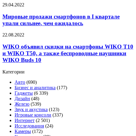
чип
Мировые
29.04.2022
Snapdragon
продажи
8+
смартфонов
Мировые продажи смартфонов в I квартале
Gen
в
упали сильнее, чем ожидалось
1
I
и
квартале
120-
WIKO
22.08.2022
упали
Гц
объявил
сильнее,
дисплей
скидки
WIKO объявил скидки на смартфоны WIKO T10
чем
на
и WIKO T50, а также беспроводные наушники
ожидалось
смартфоны
WIKO Buds 10
WIKO
T10
Категории
и
WIKO
Авто
(690)
T50,
Бизнес и аналитика
(177)
а
Гаджеты
(6 339)
также
Дизайн
(48)
беспроводные
Железо
(539)
наушники
Звук и акустика
(123)
WIKO
Игровые консоли
(337)
Buds
Интернет
(2 501)
10
Исследования
(24)
Камеры
(172)