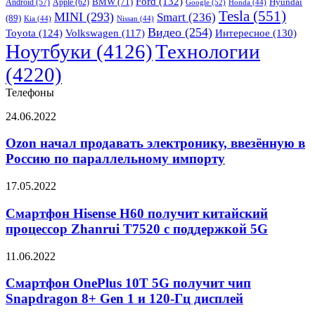
Ford
(132)
Hyundai
Apple
(62)
BMW
(71)
Android
(57)
Google
(52)
Honda
(44)
воздуху
Tesla
(551)
MINI
(293)
Smart
(236)
(89)
каждые
Kia
(44)
Nissan
(44)
Видео
(254)
12
Toyota
(124)
Volkswagen
(117)
Интересное
(130)
недель
Ноутбуки
(4126)
Технологии
(4220)
Телефоны
Ozon
24.06.2022
начал
продавать
Ozon начал продавать электронику, ввезённую в
электронику,
Россию по параллельному импорту
ввезённую
в
Смартфон
17.05.2022
Россию
Hisense
по
H60
Смартфон Hisense H60 получит китайский
параллельному
получит
процессор Zhanrui T7520 с поддержкой 5G
импорту
китайский
процессор
Смартфон
11.06.2022
Zhanrui
OnePlus
T7520
10T
Смартфон OnePlus 10T 5G получит чип
с
5G
Snapdragon 8+ Gen 1 и 120-Гц дисплей
поддержкой
получит
5G