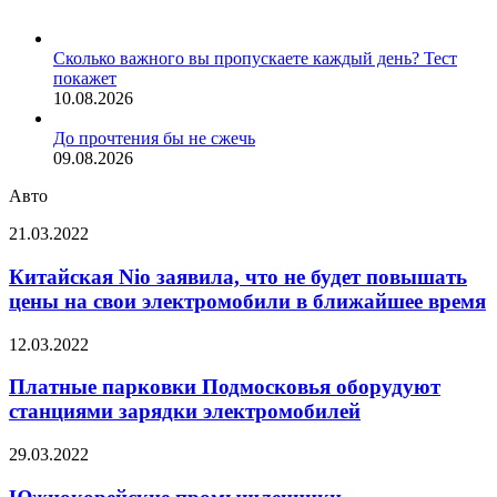
Сколько важного вы пропускаете каждый день? Тест
покажет
10.08.2026
До прочтения бы не сжечь
09.08.2026
Авто
Китайская
21.03.2022
Nio
заявила,
Китайская Nio заявила, что не будет повышать
что
цены на свои электромобили в ближайшее время
не
будет
Платные
12.03.2022
повышать
парковки
цены
Подмосковья
Платные парковки Подмосковья оборудуют
на
оборудуют
станциями зарядки электромобилей
свои
станциями
электромобили
зарядки
в
Южнокорейские
29.03.2022
электромобилей
ближайшее
промышленники
время
преимущественно