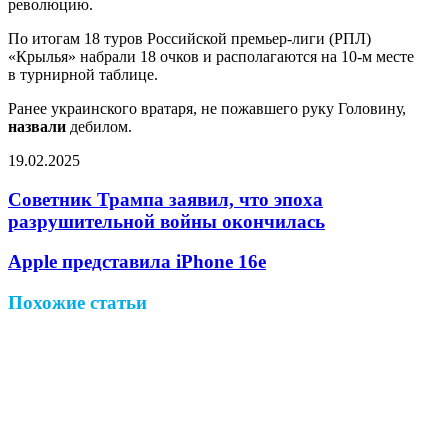
революцию.
По итогам 18 туров Российской премьер-лиги (РПЛ)
«Крылья» набрали 18 очков и располагаются на 10-м месте
в турнирной таблице.
Ранее украинского вратаря, не пожавшего руку Головину,
назвали
дебилом.
19.02.2025
Facebook
Twitter
LinkedIn
Pinterest
Reddit
Вконтакте
Одноклассники
Messenger
Messenger
WhatsApp
Telegram
Viber
Поделиться
Печатать
через
Советник Трампа заявил, что эпоха
электронную
разрушительной войны окончилась
почту
Apple представила iPhone 16e
Похожие статьи