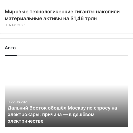
Мировые технологические гиганты накопили
материальные активы на $1,46 трлн
07.08.2026
Авто
Дальний
Восток
обошёл
Москву
по
спросу
на
22.08.2021
Дальний Восток обошёл Москву по спросу на
электрокары:
электрокары: причина — в дешёвом
причина
электричестве
—
в
В
дешёвом