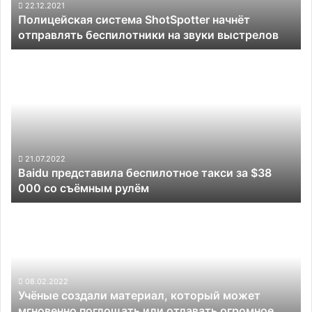
звуки
22.12.2021
дешевле
Полицейская система ShotSpotter начнёт
выстрелов
отправлять беспилотники на звуки выстрелов
Baidu
представила
беспилотное
такси
за
$38
000
со
21.07.2022
Baidu представила беспилотное такси за $38
съёмным
000 со съёмным рулём
рулём
Учёные
создали
материал,
который
может
мгновенно
08.02.2022
Учёные создали материал, который может
поглощать
мгновенно поглощать или отдавать огромное
или