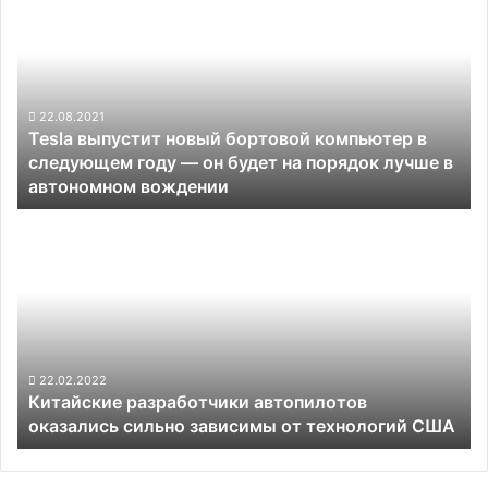
выпустит
новый
бортовой
компьютер
в
следующем
22.08.2021
Tesla выпустит новый бортовой компьютер в
году
следующем году — он будет на порядок лучше в
—
автономном вождении
он
будет
Китайские
на
разработчики
порядок
автопилотов
лучше
оказались
в
сильно
автономном
зависимы
вождении
от
технологий
22.02.2022
Китайские разработчики автопилотов
США
оказались сильно зависимы от технологий США