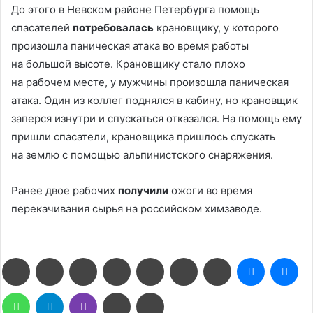
До этого в Невском районе Петербурга помощь
спасателей
потребовалась
крановщику, у которого
произошла паническая атака во время работы
на большой высоте. Крановщику стало плохо
на рабочем месте, у мужчины произошла паническая
атака. Один из коллег поднялся в кабину, но крановщик
заперся изнутри и спускаться отказался. На помощь ему
пришли спасатели, крановщика пришлось спускать
на землю с помощью альпинистского снаряжения.
Ранее двое рабочих
получили
ожоги во время
перекачивания сырья на российском химзаводе.
Facebook
Twitter
LinkedIn
Pinterest
Reddit
Вконтакте
Одноклассники
Messenge
Me
WhatsApp
Telegram
Viber
Поделиться
Печатать