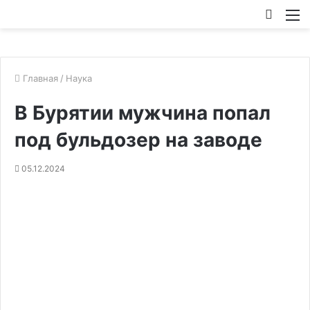
Искат
М
Главная
/
Наука
В Бурятии мужчина попал
под бульдозер на заводе
05.12.2024