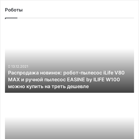
Роботы
Распродажа
новинок:
робот-
пылесос
iLife
V80
MAX
13.12.2021
Распродажа новинок: робот-пылесос iLife V80
и
MAX и ручной пылесос EASINE by ILIFE W100
ручной
можно купить на треть дешевле
пылесос
EASINE
Полицейская
by
система
ILIFE
ShotSpotter
W100
начнёт
можно
отправлять
купить
беспилотники
на
на
треть