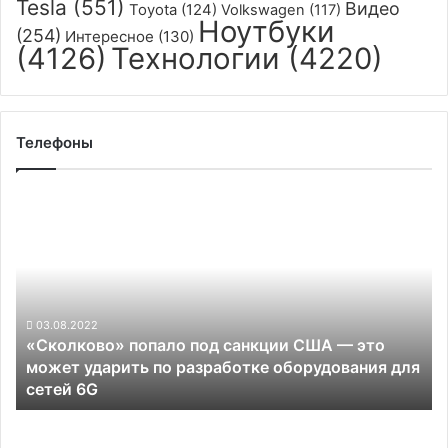
Tesla
(551)
Видео
Toyota
(124)
Volkswagen
(117)
Ноутбуки
(254)
Интересное
(130)
(4126)
Технологии
(4220)
Телефоны
«Сколково»
попало
под
санкции
США
—
это
03.08.2022
«Сколково» попало под санкции США — это
может
может ударить по разработке оборудования для
ударить
сетей 6G
по
разработке
Xiaomi
оборудования
случайно