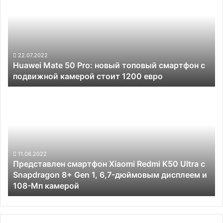
50
Pro:
новый
топовый
смартфон
с
22.07.2022
Huawei Mate 50 Pro: новый топовый смартфон с
подвижной
подвижной камерой стоит 1200 евро
камерой
стоит
Представлен
1200
смартфон
евро
Xiaomi
Redmi
K50
Ultra
с
11.08.2022
Представлен смартфон Xiaomi Redmi K50 Ultra с
Snapdragon
Snapdragon 8+ Gen 1, 6,7-дюймовым дисплеем и
8+
108-Мп камерой
Gen
1,
6,7-
дюймовым