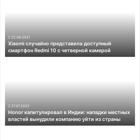
для
представила
сетей 6G
доступный
смартфон
Redmi
10
с
22.08.2021
Xiaomi случайно представила доступный
четверной
смартфон Redmi 10 с четверной камерой
камерой
Honor
капитулировал
в
Индии:
нападки
местных
властей
вынудили
27.07.2022
Honor капитулировал в Индии: нападки местных
компанию
властей вынудили компанию уйти из страны
уйти
из
Huawei
страны
Mate