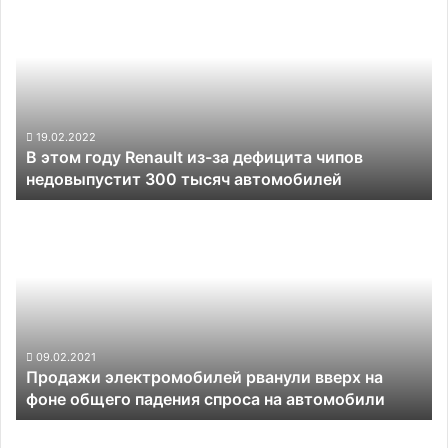
этом
электричестве
году
Renault
из-
за
дефицита
чипов
19.02.2022
В этом году Renault из-за дефицита чипов
недовыпустит
недовыпустит 300 тысяч автомобилей
300
тысяч
Продажи
автомобилей
электромобилей
рванули
вверх
на
фоне
общего
падения
09.02.2021
Продажи электромобилей рванули вверх на
спроса
фоне общего падения спроса на автомобили
на
автомобили
Tesla