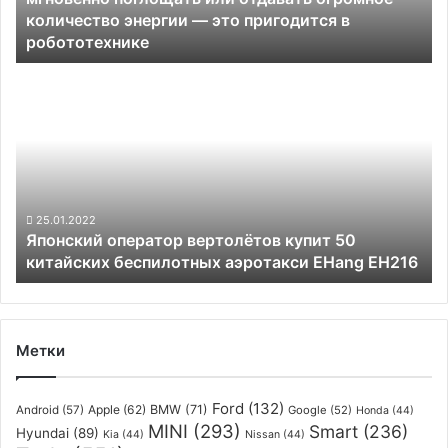
количество энергии — это пригодится в
отдавать
робототехнике
огромное
количество
Японский
энергии
оператор
—
вертолётов
это
купит
пригодится
50
в
китайских
робототехнике
беспилотных
аэротакси
25.01.2022
Японский оператор вертолётов купит 50
EHang EH216
китайских беспилотных аэротакси EHang EH216
Метки
Ford
(132)
Apple
(62)
BMW
(71)
Android
(57)
Google
(52)
Honda
(44)
MINI
(293)
Smart
(236)
Hyundai
(89)
Kia
(44)
Nissan
(44)