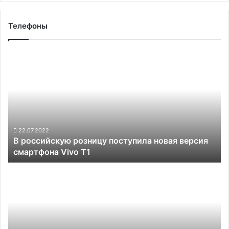
Телефоны
В
российскую
розницу
поступила
новая
версия
смартфона
Vivo
22.07.2022
В российскую розницу поступила новая версия
T1
смартфона Vivo T1
Представлен
смартфон
Poco
C40
с
большим