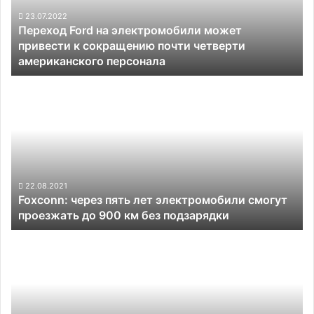
привести
к
23.07.2022
Переход Ford на электромобили может
сокращению
привести к сокращению почти четверти
почти
американского персонала
четверти
американского
Foxconn:
персонала
через
пять
лет
электромобили
смогут
проезжать
до
22.08.2021
Foxconn: через пять лет электромобили смогут
900
проезжать до 900 км без подзарядки
км
без
«Почта
подзарядки
России»
начала
тестировать
электровелосипеды
и