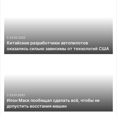
разработчики
автопилотов
оказались
сильно
зависимы
от
технологий
23.02.2022
Китайские разработчики автопилотов
США
оказались сильно зависимы от технологий США
Илон
Маск
пообещал
сделать
всё,
чтобы
не
допустить
23.01.2022
Илон Маск пообещал сделать всё, чтобы не
восстания
допустить восстания машин
машин
Tesla