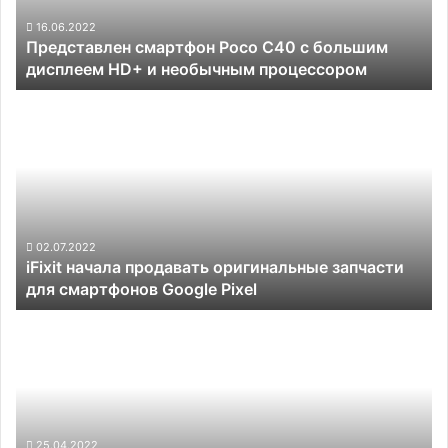
дисплеем
HD+
16.06.2022
Представлен смартфон Poco C40 с большим
и
дисплеем HD+ и необычным процессором
необычным
процессором
iFixit
начала
продавать
оригинальные
запчасти
для
смартфонов
Google
02.07.2022
iFixit начала продавать оригинальные запчасти
Pixel
для смартфонов Google Pixel
Motorola
представила
смартфон
Moto
G
Stylus
5G
25.04.2022