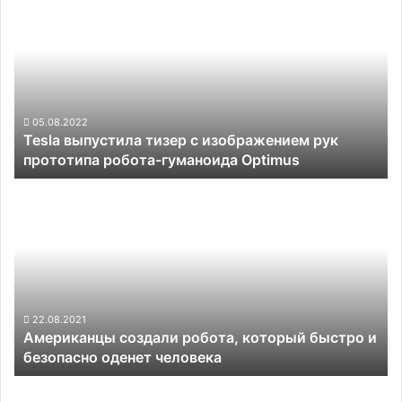
выпустила
тизер
с
изображением
рук
прототипа
робота-
05.08.2022
Tesla выпустила тизер с изображением рук
гуманоида
прототипа робота-гуманоида Optimus
Optimus
Американцы
создали
робота,
который
быстро
и
безопасно
оденет
22.08.2021
Американцы создали робота, который быстро и
человека
безопасно оденет человека
Робот-