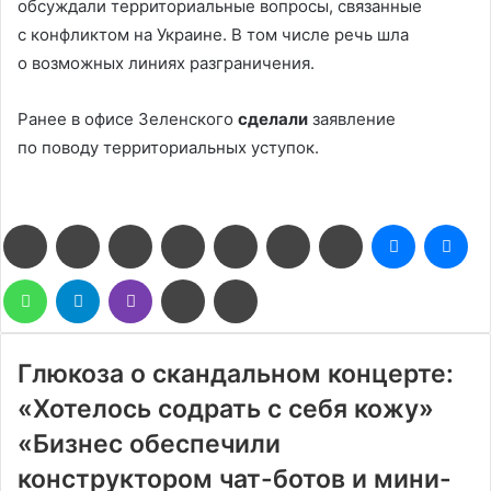
обсуждали территориальные вопросы, связанные
с конфликтом на Украине. В том числе речь шла
о возможных линиях разграничения.
Ранее в офисе Зеленского
сделали
заявление
по поводу территориальных уступок.
Facebook
Twitter
LinkedIn
Pinterest
Reddit
Вконтакте
Одноклассники
Messenge
Me
WhatsApp
Telegram
Viber
Поделиться
Печатать
через
электронную
почту
Глюкоза о скандальном концерте:
«Хотелось содрать с себя кожу»
«Бизнес обеспечили
конструктором чат-ботов и мини-