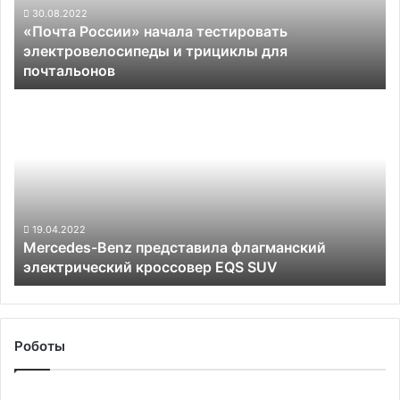
трициклы
30.08.2022
«Почта России» начала тестировать
для
электровелосипеды и трициклы для
почтальонов
почтальонов
Mercedes-
Benz
представила
флагманский
электрический
кроссовер
EQS
SUV
19.04.2022
Mercedes-Benz представила флагманский
электрический кроссовер EQS SUV
Роботы
Китайские