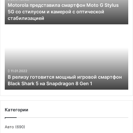
Motorola представила смартфон Moto G Stylus
со
5G со стилусом и камерой с оптической
стилусом
стабилизацией
и
камерой
В
с
релизу
оптической
готовится
стабилизацией
мощный
игровой
смартфон
Black
Shark
11.01.2022
В релизу готовится мощный игровой смартфон
5
Black Shark 5 на Snapdragon 8 Gen 1
на Snapdragon
8
Gen
1
Категории
Авто
(690)