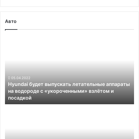
Авто
Hyundai
будет
выпускать
летательные
аппараты
на
водороде
05.04.2022
Hyundai будет выпускать летательные аппараты
с
на водороде с «укороченными» взлётом и
«укороченными»
посадкой
взлётом
и
Переход
посадкой
Ford
на
электромобили
может