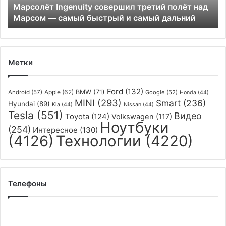
Марсолёт Ingenuity совершил третий полёт над
самый
Марсом — самый быстрый и самый дальний
быстрый
и
самый
дальний
Метки
Ford
(132)
Apple
(62)
BMW
(71)
Android
(57)
Google
(52)
Honda
(44)
MINI
(293)
Smart
(236)
Hyundai
(89)
Kia
(44)
Nissan
(44)
Tesla
(551)
Видео
Toyota
(124)
Volkswagen
(117)
Ноутбуки
(254)
Интересное
(130)
(4126)
Технологии
(4220)
Телефоны
Vivo
расскажет