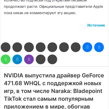
Количество подписей под открытым письмом
продолжает расти. Официальные представители Apple
пока никак не комментируют эту акцию.
Источник
Facebook
Twitter
LinkedIn
Pinterest
Reddit
Вконтакте
Одноклассники
Messenge
Me
WhatsApp
Telegram
Viber
Поделиться
Печатать
через
электронную
почту
NVIDIA выпустила драйвер GeForce
471.68 WHQL с поддержкой новых
игр, в том числе Naraka: Bladepoint
TikTok стал самым популярным
приложением в мире, обогнав