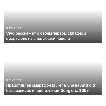
о
своём
первом
складном
смартфоне
на
27.03.2022
Vivo расскажет о своём первом складном
следующей
смартфоне на следующей неделе
неделе
Представлен
смартфон
Murena
One
на
Android
без
сервисов
01.06.2022
Представлен смартфон Murena One на Android
и
без сервисов и приложений Google за $369
приложений
Google
Европейская
за
версия
$369