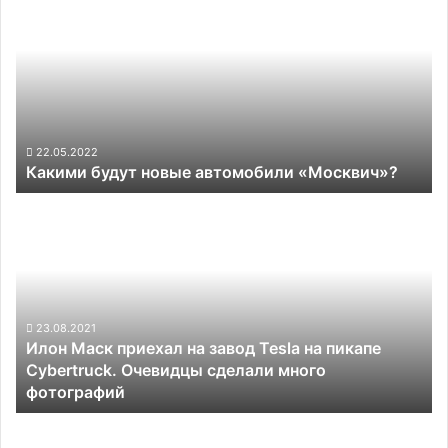
будут
новые
автомобили
«Москвич»?
22.05.2022
Какими будут новые автомобили «Москвич»?
Илон
Маск
приехал
на
завод
Tesla
на
23.08.2021
Илон Маск приехал на завод Tesla на пикапе
пикапе
Cybertruck. Очевидцы сделали много
Cybertruck.
фотографий
Очевидцы
сделали
Беспилотники
много
Wing