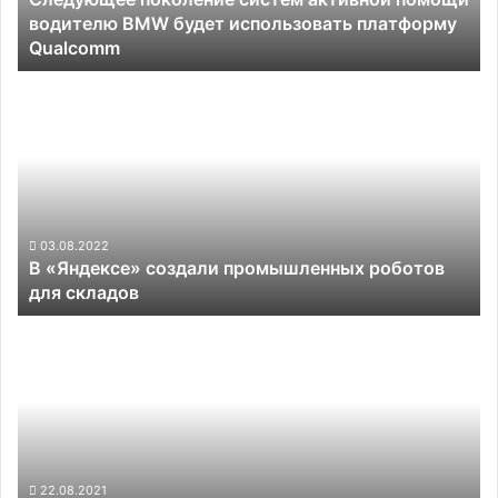
водителю BMW будет использовать платформу
использовать
Qualcomm
платформу
Qualcomm
В
«Яндексе»
создали
промышленных
роботов
для
складов
03.08.2022
В «Яндексе» создали промышленных роботов
для складов
Марсолёт
Ingenuity
совершил
третий
полёт
над
Марсом
—
22.08.2021