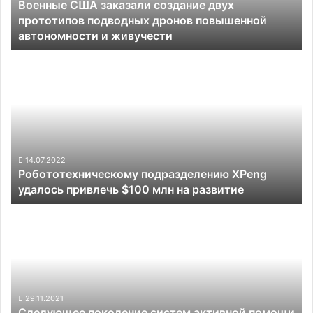
Военные США заказали создание двух
дронов
прототипов подводных дронов повышенной
повышенной
автономности и живучести
автономности
и
Робототехническому
живучести
подразделению
XPeng
удалось
привлечь
$100
млн
на
14.07.2022
Робототехническому подразделению XPeng
развитие
удалось привлечь $100 млн на развитие
Следующее
поколение
систем
активной
помощи
водителю
BMW
29.11.2021
Следующее поколение систем активной помощи
будет