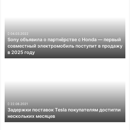
объявила
о
партнёрстве
с
Honda
—
04.03.2022
Sony объявила о партнёрстве с Honda — первый
первый
совместный электромобиль поступит в продажу
совместный
в 2025 году
электромобиль
поступит
Задержки
в
поставок
продажу
Tesla
в
покупателям
2025
достигли
году
нескольких
месяцев
22.08.2021
Задержки поставок Tesla покупателям достигли
нескольких месяцев
Какими