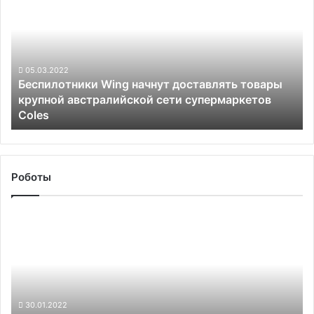
фотографий
начнут
доставлять
товары
крупной
австралийской
05.03.2022
Беспилотники Wing начнут доставлять товары
сети
крупной австралийской сети супермаркетов
супермаркетов
Coles
Coles
Роботы
Военные
США
заказали
создание
двух
прототипов
подводных
30.01.2022