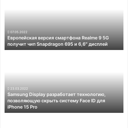
смартфона
Realme
9
5G
получит
чип
07.05.2022
Европейская версия смартфона Realme 9 5G
Snapdragon
получит чип Snapdragon 695 и 6,6″ дисплей
695
и
Samsung
6,6″
Display
дисплей
разработает
технологию,
позволяющую
скрыть
систему
23.03.2022
Samsung Display разработает технологию,
Face
позволяющую скрыть систему Face ID для
ID
iPhone 15 Pro
для
iPhone
Lenovo
15
выпустила
Pro
накладной