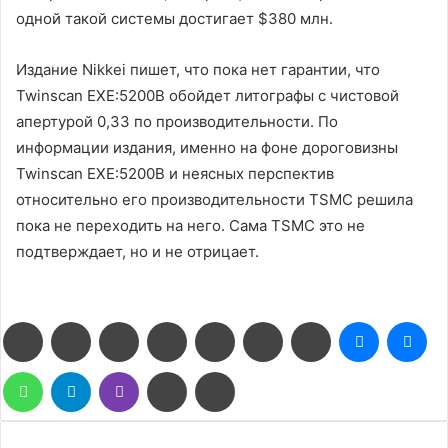
одной такой системы достигает $380 млн.
Издание Nikkei пишет, что пока нет гарантии, что
Twinscan EXE:5200B обойдет литографы с чистовой
апертурой 0,33 по производительности. По
информации издания, именно на фоне дороговизны
Twinscan EXE:5200B и неясных перспектив
относительно его производительности TSMC решила
пока не переходить на него. Сама TSMC это не
подтверждает, но и не отрицает.
Facebook
Twitter
LinkedIn
Pinterest
Reddit
Вконтакте
Одноклассники
Messenge
Me
WhatsApp
Telegram
Viber
Поделиться
Печатать
через
электронную
почту