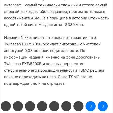
литограф – самый технически сложный и оттого самый
дорогой из когда-либо созданных, притом не только в
ассортименте ASML, а в принципе в истории Стоимость
одной такой системы достигает $380 млн.
Издание Nikkei пишет, что пока нет гарантии, что
Twinscan EXE:5200B обойдет литографы с чистовой
апертурой 0,33 по производительности. По
информации издания, именно на фоне дороговизны
Twinscan EXE:5200B и неясных перспектив
относительно его производительности TSMC решила
пока не переходить на него. Сама TSMC это не
подтверждает, но и не отрицает.
Facebook
Twitter
LinkedIn
Pinterest
Reddit
Вконтакте
Одноклассники
Messenge
Me