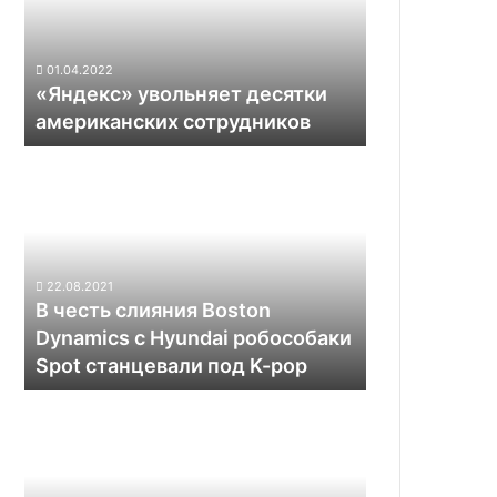
сотрудников
01.04.2022
«Яндекс» увольняет десятки
американских сотрудников
В
честь
слияния
Boston
Dynamics
с
22.08.2021
Hyundai
В честь слияния Boston
робособаки
Dynamics с Hyundai робособаки
Spot
Spot станцевали под K-pop
станцевали
под
Continental
K-
представила
pop
компактную
и
простую