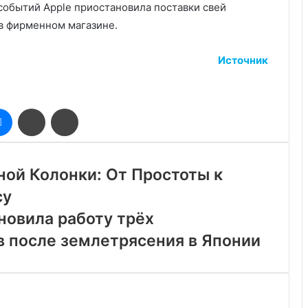
событий Apple приостановила поставки свей
в фирменном магазине.
Источник
оклассники
Messenger
Поделиться
Печатать
через
электронную
почту
ой Колонки: От Простоты к
су
ановила работу трёх
 после землетрясения в Японии