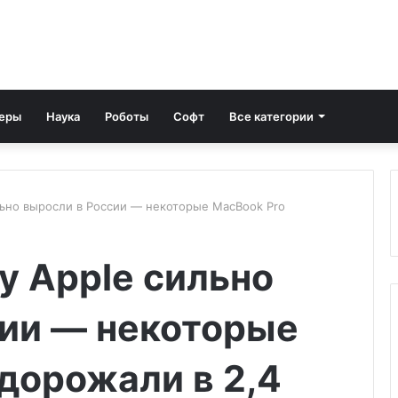
еры
Наука
Роботы
Софт
Все категории
льно выросли в России — некоторые MacBook Pro
у Apple сильно
сии — некоторые
дорожали в 2,4