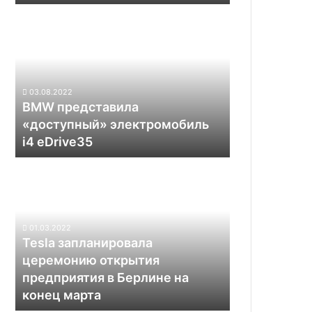
по
BMW
двойной
представила
цене
«доступный»
электромобиль
i4
eDrive35
03.08.2022
BMW представила
«доступный» электромобиль
i4 eDrive35
Tesla
запланировала
церемонию
открытия
предприятия
01.03.2022
в
Tesla запланировала
Берлине
церемонию открытия
на
предприятия в Берлине на
конец
конец марта
марта