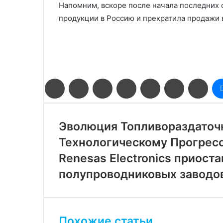
Напомним, вскоре после начала последних 
продукции в Россию и прекратила продажи 
Facebook
Twitter
LinkedIn
Pinterest
Reddit
Вконтакте
Одн
Эволюция Топливораздаточн
Технологическому Прогрес
Renesas Electronics приост
полупроводниковых заводов
Похожие статьи