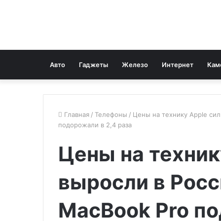
Авто
Гаджеты
Железо
Интернет
Кам
Главная
/
Телефоны
/
Цены на технику Apple си
подорожали в 2,4 раза
Цены на техник
выросли в Рос
MacBook Pro по