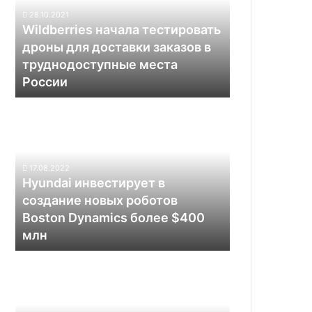
для
28.10.2021
доставки
Wildberries начала тестировать
заказов
дроны для доставки заказов в
в
труднодоступные места
труднодоступные
России
места
России
Hyundai
инвестирует
в
создание
новых
17.08.2022
роботов
Hyundai инвестирует в
Boston
создание новых роботов
Dynamics
Boston Dynamics более $400
более
млн
$400
млн
«Яндекс»
увольняет
десятки
американских