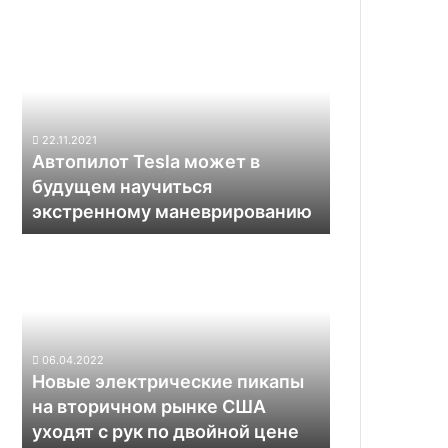
Автопилот
Tesla
может
в
будущем
научиться
22.11.2021
экстренному
Автопилот Tesla может в
маневрированию
будущем научиться
экстренному маневрированию
Новые
электрические
пикапы
на
вторичном
рынке
06.04.2022
США
Новые электрические пикапы
уходят
на вторичном рынке США
с
уходят с рук по двойной цене
рук