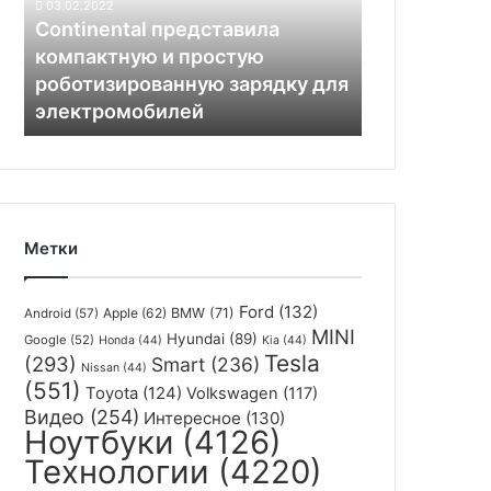
03.02.2022
роботизированную
Continental представила
зарядку
компактную и простую
для
роботизированную зарядку для
электромобилей
электромобилей
Метки
Ford
(132)
Apple
(62)
BMW
(71)
Android
(57)
MINI
Hyundai
(89)
Google
(52)
Honda
(44)
Kia
(44)
Tesla
(293)
Smart
(236)
Nissan
(44)
(551)
Toyota
(124)
Volkswagen
(117)
Видео
(254)
Интересное
(130)
Ноутбуки
(4126)
Технологии
(4220)