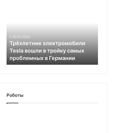
Трёхлетние
электромобили
Tesla
вошли
в
тройку
30.01.2022
самых
Трёхлетние электромобили
проблемных
Tesla вошли в тройку самых
в
проблемных в Германии
Германии
Роботы
Wildberries
начала
тестировать
дроны