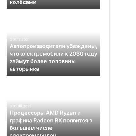
колёсами
Автопроизводители
убеждены,
что
электромобили
к
01.12.2021
2030
Автопроизводители убеждены,
году
что электромобили к 2030 году
займут
займут более половины
более
авторынка
половины
авторынка
Процессоры
AMD
Ryzen
и
графика
05.08.2022
Radeon
Процессоры AMD Ryzen и
RX
графика Radeon RX появится в
появится
большем числе
в
электромобилей
большем