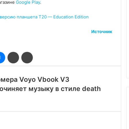
агазине
Google Play
.
версию планшета T20 — Education Edition
Источник
оклассники
Messenger
Поделиться
Печатать
через
электронную
почту
рмера Voyo Vbook V3
очиняет музыку в стиле death