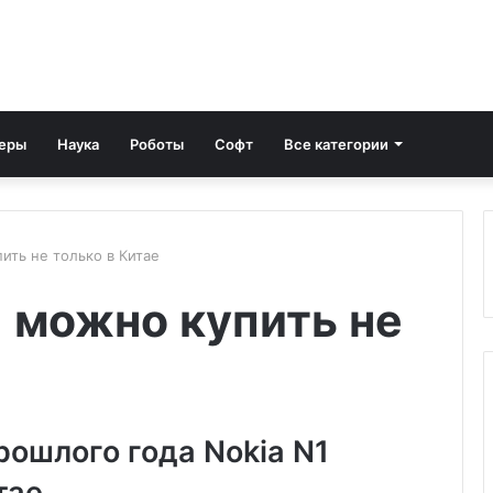
еры
Наука
Роботы
Софт
Все категории
ить не только в Китае
1 можно купить не
рошлого года Nokia N1
тае