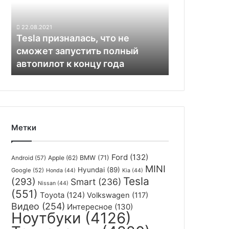
выкладки
сможет
товаров
запустить
22.08.2021
полный
Tesla призналась, что не
автопилот
сможет запустить полный
к
автопилот к концу года
концу
года
Метки
Ford
(132)
Apple
(62)
BMW
(71)
Android
(57)
MINI
Hyundai
(89)
Google
(52)
Honda
(44)
Kia
(44)
Tesla
(293)
Smart
(236)
Nissan
(44)
(551)
Toyota
(124)
Volkswagen
(117)
Видео
(254)
Интересное
(130)
Ноутбуки
(4126)