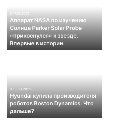
изучению
Солнца
17.12.2021
Parker
Аппарат NASA по изучению
Solar
Солнца Parker Solar Probe
Probe
«прикоснулся» к звезде.
«прикоснулся»
Впервые в истории
к
звезде.
Hyundai
Впервые
купила
в
производителя
истории
роботов
Boston
Dynamics.
13.03.2021
Что
Hyundai купила производителя
дальше?
роботов Boston Dynamics. Что
дальше?
Tesla
научила
электромобили