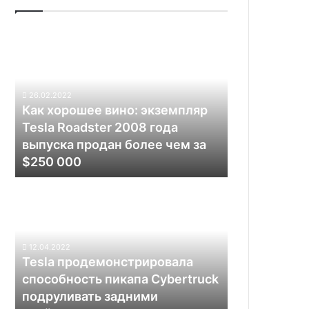
Как
хорошее
вино:
экземпляр
Tesla
26.02.2022
Roadster
Как хорошее вино: экземпляр
2008
Tesla Roadster 2008 года
года
выпуска продан более чем за
выпуска
$250 000
продан
более
Tesla
чем
продемонстрировала
за
способность
$250
пикапа
000
Cybertruck
12.04.2022
подруливать
Tesla продемонстрировала
задними
способность пикапа Cybertruck
колёсами
подруливать задними