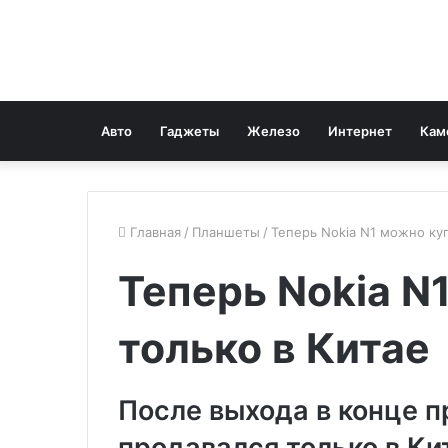
Авто
Гаджеты
Железо
Интернет
Кам
Главная
/
Планшеты
/
Теперь Nokia N1 можно куп
Теперь Nokia N
только в Китае
После выхода в конце п
продавался только в Ки