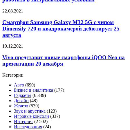
способного
работать
Смартфон
22.08.2021
в
Samsung
экстремальных
Galaxy
Смартфон Samsung Galaxy M32 5G с чипом
условиях
M32
Dimensity 720 и квадрокамерой дебютирует 25
5G
августа
с
чипом
Vivo
10.12.2021
Dimensity
представит
720
новые
Vivo представит новые смартфоны iQOO Neo на
и
смартфоны
квадрокамерой
презентации 20 декабря
iQOO
дебютирует
Neo
25
Категории
на
августа
презентации
Авто
(690)
20
Бизнес и аналитика
(177)
декабря
Гаджеты
(6 339)
Дизайн
(48)
Железо
(539)
Звук и акустика
(123)
Игровые консоли
(337)
Интернет
(2 502)
Исследования
(24)