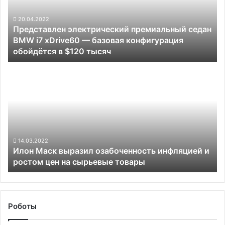
i7
xDrive60
20.04.2022
Представлен электрический премиальный седан
—
BMW i7 xDrive60 — базовая конфигурация
базовая
обойдётся в $120 тысяч
конфигурация
обойдётся
Илон
в
Маск
$120
выразил
тысяч
озабоченность
инфляцией
и
ростом
цен
14.03.2022
Илон Маск выразил озабоченность инфляцией и
на
ростом цен на сырьевые товары
сырьевые
товары
Роботы