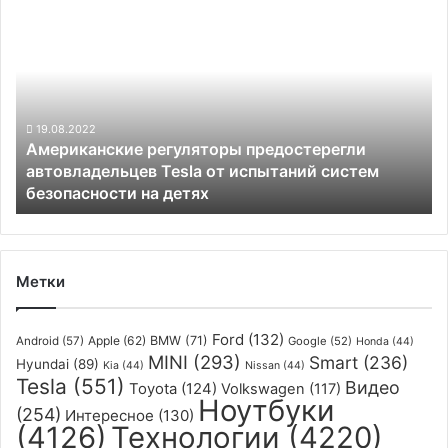
Американские
от
регуляторы
использования
предостерегли
радаров
автовладельцев
Tesla
от
испытаний
19.08.2022
Американские регуляторы предостерегли
систем
автовладельцев Tesla от испытаний систем
безопасности
безопасности на детях
на
детях
Метки
Ford
(132)
Apple
(62)
BMW
(71)
Android
(57)
Google
(52)
Honda
(44)
MINI
(293)
Smart
(236)
Hyundai
(89)
Kia
(44)
Nissan
(44)
Tesla
(551)
Видео
Toyota
(124)
Volkswagen
(117)
Ноутбуки
(254)
Интересное
(130)
(4126)
Технологии
(4220)