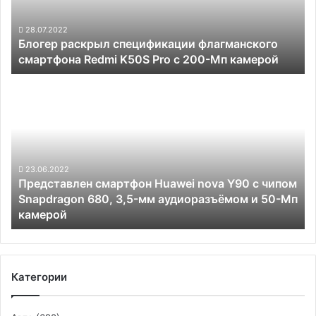
K50S
Pro
28.07.2022
Блогер раскрыл спецификации флагманского
с
смартфона Redmi K50S Pro с 200-Мп камерой
200-
Мп
Представлен
камерой
смартфон
Huawei
nova
Y90
с
чипом
23.06.2022
Представлен смартфон Huawei nova Y90 с чипом
Snapdragon
Snapdragon 680, 3,5-мм аудиоразъёмом и 50-Мп
680, 3,5-
камерой
мм
аудиоразъёмом
и
50-
Мп
Категории
камерой