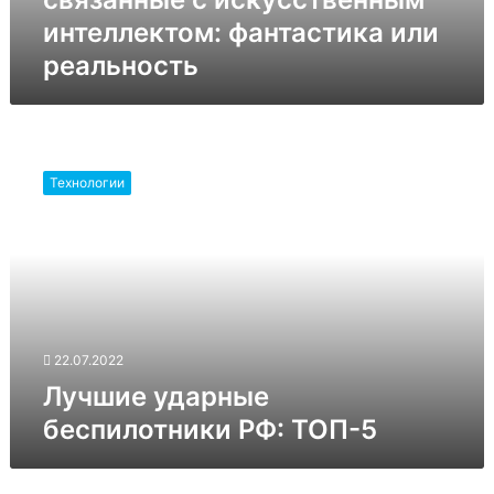
интеллектом: фантастика или
реальность
Лучшие
ударные
Технологии
беспилотники
РФ:
ТОП-5
22.07.2022
Лучшие ударные
беспилотники РФ: ТОП-5