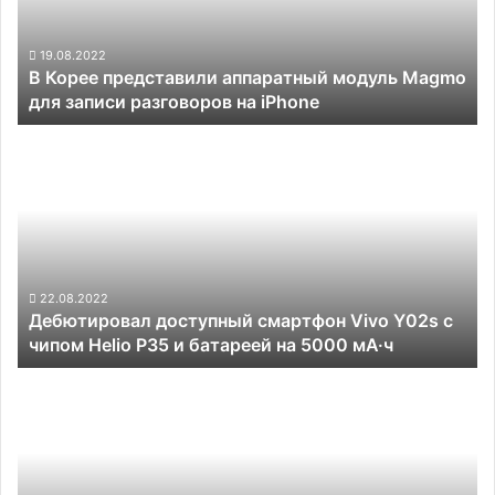
Magmo
для
записи
19.08.2022
В Корее представили аппаратный модуль Magmo
разговоров
для записи разговоров на iPhone
на
iPhone
Дебютировал
доступный
смартфон
Vivo
Y02s
с
чипом
Helio
22.08.2022
Дебютировал доступный смартфон Vivo Y02s с
P35
чипом Helio P35 и батареей на 5000 мА·ч
и
батареей
Блогер
на
раскрыл
5000
спецификации
мА·ч
флагманского
смартфона
Redmi