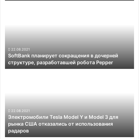
и
SoftBank
в
планирует
других
сокращения
регионах
в
дочерней
структуре,
разработавшей
робота
22.08.2021
SoftBank планирует сокращения в дочерней
Pepper
структуре, разработавшей робота Pepper
Электромобили
Tesla
Model
Y
и
Model
3
22.08.2021
Электромобили Tesla Model Y и Model 3 для
для
рынка США отказались от использования
рынка
радаров
США
отказались