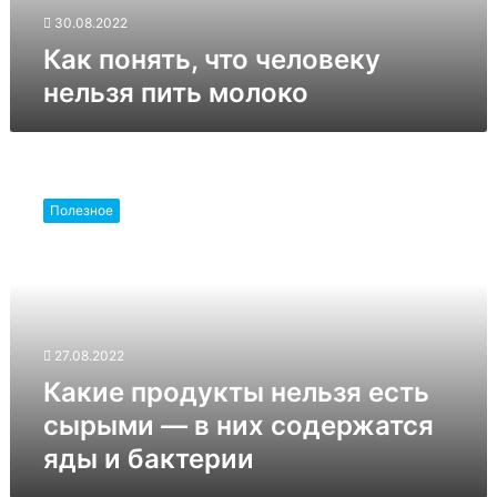
30.08.2022
Как понять, что человеку
нельзя пить молоко
Какие
продукты
Полезное
нельзя
есть
сырыми
—
в
них
27.08.2022
содержатся
яды
Какие продукты нельзя есть
и
сырыми — в них содержатся
бактерии
яды и бактерии