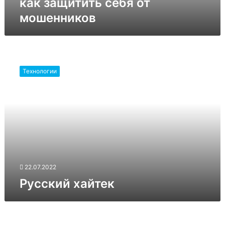
как защитить себя от
мошенников
Русский
хайтек
Технологии
22.07.2022
Русский хайтек
Новые