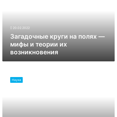
полях
—
мифы
и
теории
20.02.2022
их
возникновения
Загадочные круги на полях —
мифы и теории их
возникновения
Древние
крокодилы
Наука
могли
проглотить
целого
динозавра