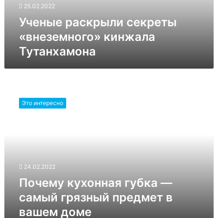
25.02.2022
Ученые раскрыли секреты
«внеземного» кинжала
Тутанхамона
Почему
кухонная
Это интересно
губка
—
самый
грязный
предмет
в
24.02.2022
вашем
доме
Почему кухонная губка —
самый грязный предмет в
вашем доме