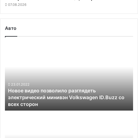
07.08.2026
Авто
Новое
видео
позволило
разглядеть
электрический
минивэн
Volkswagen
23.01.2022
Новое видео позволило разглядеть
ID.Buzz
электрический минивэн Volkswagen ID.Buzz со
со
всех сторон
всех
сторон
Mercedes-
Benz
не
будет