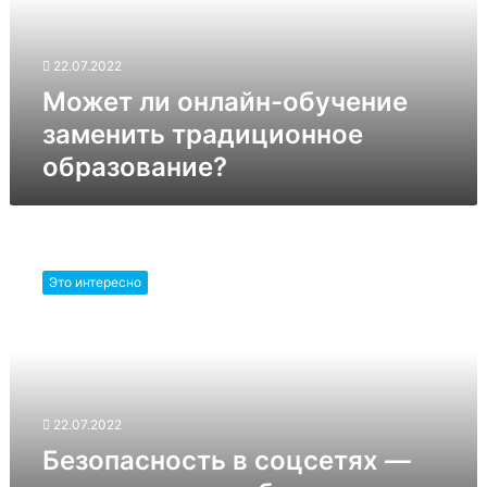
традиционное
образование?
22.07.2022
Может ли онлайн-обучение
заменить традиционное
образование?
Безопасность
в
Это интересно
соцсетях
—
как
защитить
себя
от
22.07.2022
мошенников
Безопасность в соцсетях —