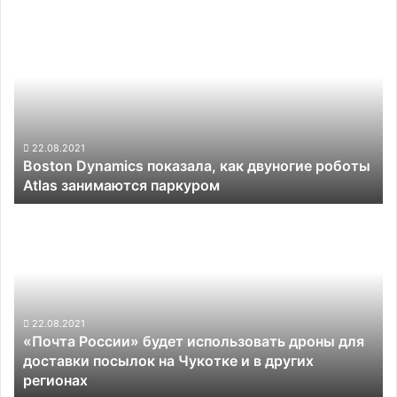
Boston
Dynamics
показала,
как
двуногие
роботы
Atlas
занимаются
22.08.2021
Boston Dynamics показала, как двуногие роботы
паркуром
Atlas занимаются паркуром
«Почта
России»
будет
использовать
дроны
для
доставки
22.08.2021
«Почта России» будет использовать дроны для
посылок
доставки посылок на Чукотке и в других
на
регионах
Чукотке