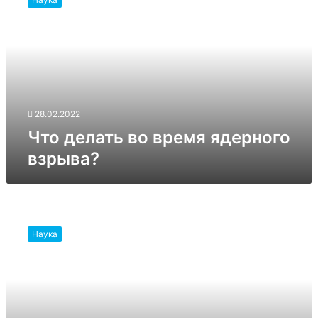
во
время
ядерного
взрыва?
28.02.2022
Что делать во время ядерного
взрыва?
Ученые
раскрыли
Наука
секреты
«внеземного»
кинжала
Тутанхамона