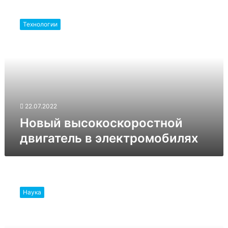
Новый
высокоскоростной
Технологии
двигатель
в
электромобилях
22.07.2022
Новый высокоскоростной
двигатель в электромобилях
Может
ли
Наука
онлайн-
обучение
заменить