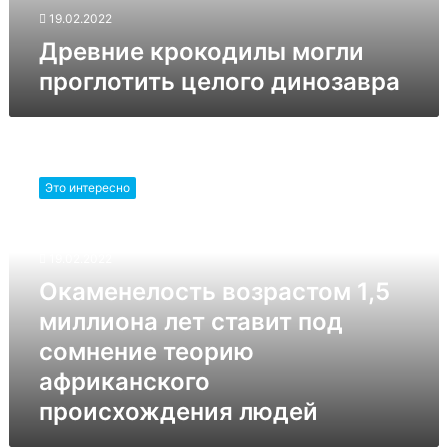
19.02.2022
Древние крокодилы могли
проглотить целого динозавра
Окаменелость
возрастом
Это интересно
1,5
миллиона
лет
19.02.2022
ставит
под
Окаменелость возрастом 1,5
сомнение
миллиона лет ставит под
теорию
африканского
сомнение теорию
происхождения
африканского
людей
происхождения людей