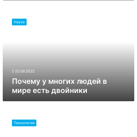
Почему
у
Наука
многих
людей
в
мире
есть
двойники
25.08.2022
Почему у многих людей в
мире есть двойники
Так
ли
Технологии
безопасен
«Умный