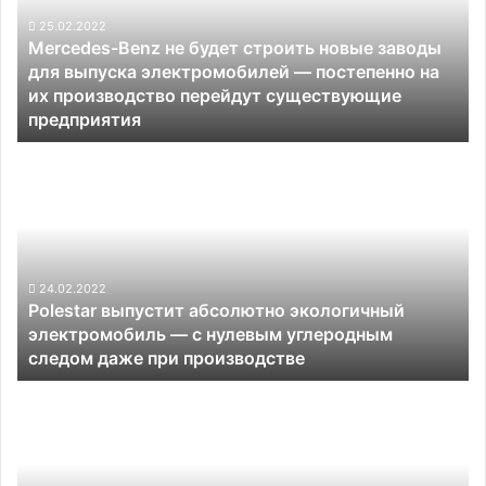
строить
новые
25.02.2022
Mercedes-Benz не будет строить новые заводы
заводы
для выпуска электромобилей — постепенно на
для
их производство перейдут существующие
выпуска
предприятия
электромобилей
—
Polestar
постепенно
выпустит
на
абсолютно
их
экологичный
производство перейдут
электромобиль —
существующие
с
предприятия
нулевым
24.02.2022
Polestar выпустит абсолютно экологичный
углеродным
электромобиль — с нулевым углеродным
следом
следом даже при производстве
даже
при
Представлен
производстве
электрический
премиальный
седан
BMW