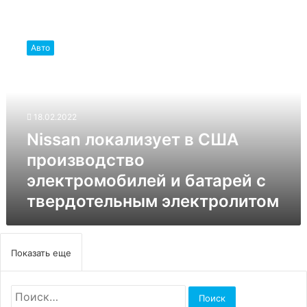
Nissan
локализует
Авто
в
США
производство
электромобилей
и
18.02.2022
батарей
Nissan локализует в США
с
твердотельным
производство
электролитом
электромобилей и батарей с
твердотельным электролитом
Показать еще
Найти: