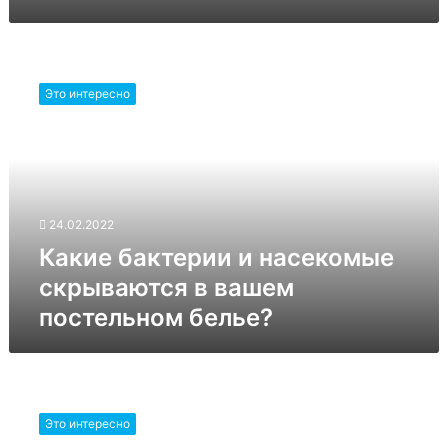
Какие
бактерии
Это интересно
и
насекомые
скрываются
в
вашем
постельном
24.02.2022
белье?
Какие бактерии и насекомые
скрываются в вашем
постельном белье?
Загадочные
круги
Это интересно
на