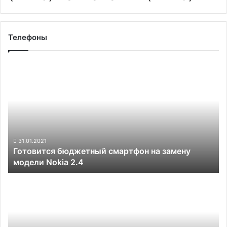
Телефоны
Готовится
бюджетный
смартфон
на
замену
модели
Nokia
2.4
31.01.2021
Готовится бюджетный смартфон на замену
модели Nokia 2.4
В
Корее
представили
аппаратный
модуль