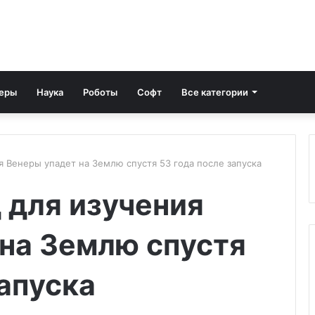
еры
Наука
Роботы
Софт
Все категории
я Венеры упадет на Землю спустя 53 года после запуска
 для изучения
на Землю спустя
запуска