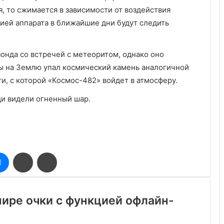
я, то сжимается в зависимости от воздействия
ией аппарата в ближайшие дни будут следить
зонда со встречей с метеоритом, однако оно
бы на Землю упал космический камень аналогичной
ти, с которой «Космос-482» войдет в атмосферу.
ди видели огненный шар.
оклассники
Messenger
Поделиться
Печатать
через
электронную
почту
мире очки с функцией офлайн-