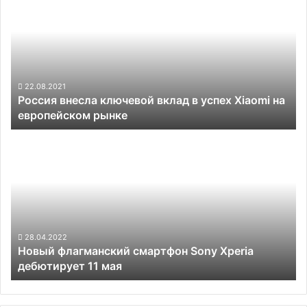
Plus
ключевой
и
вклад
разъёмом
в
для
успех
наушников
Xiaomi
на
22.08.2021
Россия внесла ключевой вклад в успех Xiaomi на
европейском
европейском рынке
рынке
Новый
флагманский
смартфон
Sony
Xperia
дебютирует
11
мая
28.04.2022
Новый флагманский смартфон Sony Xperia
дебютирует 11 мая