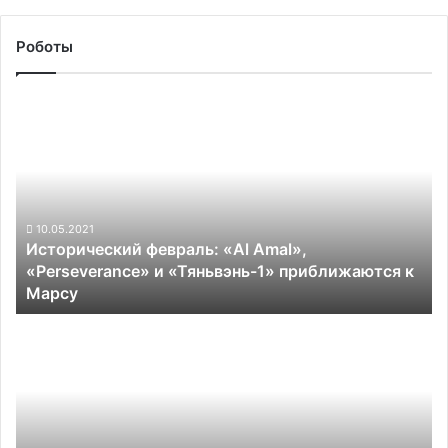
Роботы
Исторический
февраль:
«Al
Amal»,
«Perseverance»
и
«Тяньвэнь-1»
10.05.2021
Исторический февраль: «Al Amal»,
приближаются
«Perseverance» и «Тяньвэнь-1» приближаются к
к
Марсу
Марсу
Ozon
разработает
роботов
для
своих
складов