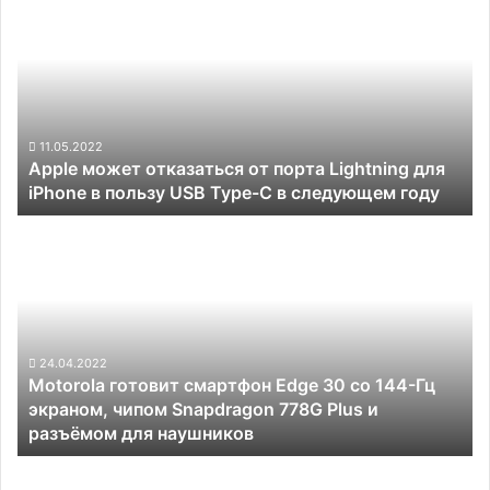
может
отказаться
от
порта
Lightning
для
iPhone
11.05.2022
Apple может отказаться от порта Lightning для
в
iPhone в пользу USB Type-C в следующем году
пользу
USB
Motorola
Type-
готовит
C
смартфон
в
Edge
следующем
30
году
со
144-
24.04.2022
Motorola готовит смартфон Edge 30 со 144-Гц
Гц
экраном, чипом Snapdragon 778G Plus и
экраном,
разъёмом для наушников
чипом
Snapdragon
Россия
778G
внесла