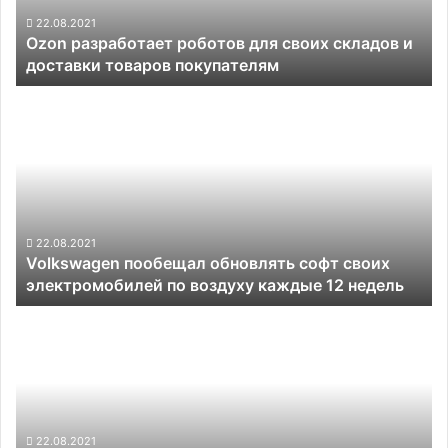
и
доставки
22.08.2021
Ozon разработает роботов для своих складов и
товаров
доставки товаров покупателям
покупателям
Volkswagen
пообещал
обновлять
софт
своих
электромобилей
по
воздуху
22.08.2021
Volkswagen пообещал обновлять софт своих
каждые
электромобилей по воздуху каждые 12 недель
12
недель
Новое
руководство
Waymo
заявило,
что
будет
привлекать
22.08.2021