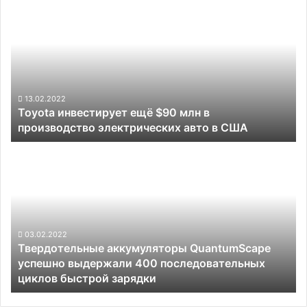
электромобилей
инвестирует
в
ещё
год
$90
млн
в
производство
электрических
13.02.2022
Toyota инвестирует ещё $90 млн в
авто
производство электрических авто в США
в
США
Твердотельные
аккумуляторы
QuantumScape
успешно
выдержали
400
последовательных
03.02.2022
Твердотельные аккумуляторы QuantumScape
циклов
успешно выдержали 400 последовательных
быстрой
циклов быстрой зарядки
зарядки