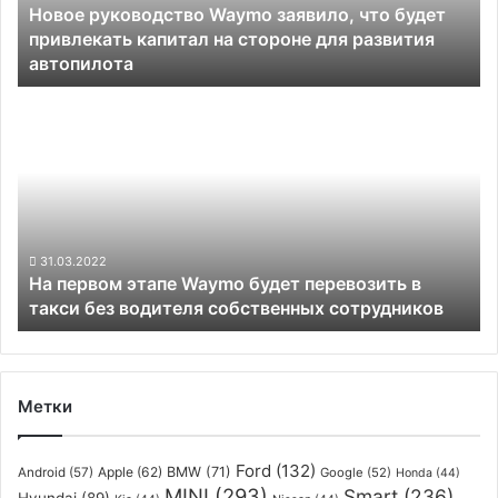
Новое руководство Waymo заявило, что будет
капитал
привлекать капитал на стороне для развития
на
автопилота
стороне
для
На
развития
первом
автопилота
этапе
Waymo
будет
перевозить
в
такси
31.03.2022
На первом этапе Waymo будет перевозить в
без
такси без водителя собственных сотрудников
водителя
собственных
сотрудников
Метки
Ford
(132)
Apple
(62)
BMW
(71)
Android
(57)
Google
(52)
Honda
(44)
MINI
(293)
Smart
(236)
Hyundai
(89)