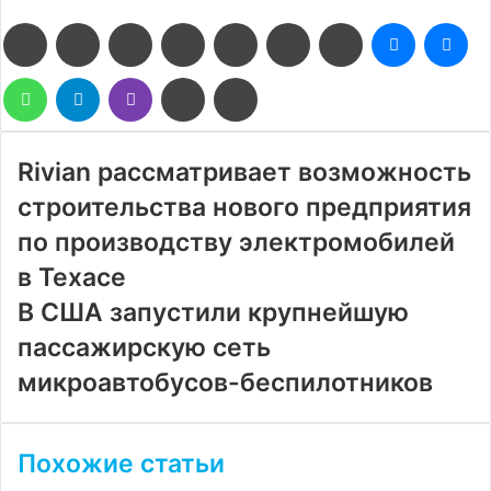
Facebook
Twitter
LinkedIn
Pinterest
Reddit
Вконтакте
Одноклассники
Messenge
Me
WhatsApp
Telegram
Viber
Поделиться
Печатать
через
электронную
почту
Rivian рассматривает возможность
строительства нового предприятия
по производству электромобилей
в Техасе
В США запустили крупнейшую
пассажирскую сеть
микроавтобусов-беспилотников
Похожие статьи