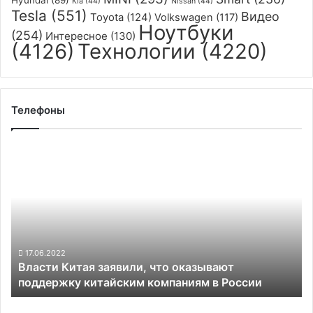
Kia
(44)
Nissan
(44)
Tesla
(551)
Видео
Toyota
(124)
Volkswagen
(117)
Ноутбуки
(254)
Интересное
(130)
(4126)
Технологии
(4220)
Телефоны
Власти
Китая
заявили,
что
оказывают
поддержку
китайским
компаниям
17.06.2022
Власти Китая заявили, что оказывают
в
поддержку китайским компаниям в России
России
Apple