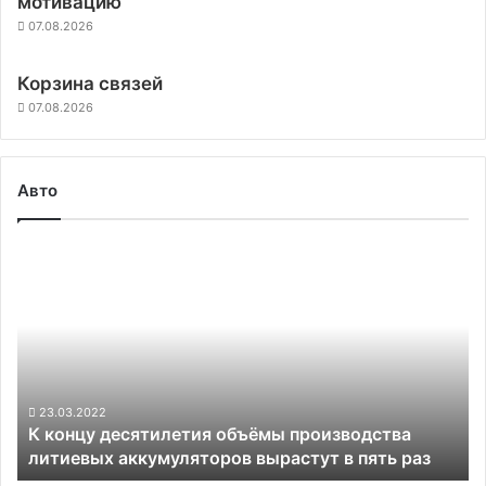
мотивацию
07.08.2026
Корзина связей
07.08.2026
Авто
К
концу
десятилетия
объёмы
производства
литиевых
аккумуляторов
вырастут
23.03.2022
К концу десятилетия объёмы производства
в
литиевых аккумуляторов вырастут в пять раз
пять
раз