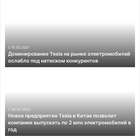
Доминирование
Tesla
на
рынке
электромобилей
ослабло
под
натиском
15.03.2021
Доминирование Tesla на рынке электромобилей
конкурентов
ослабло под натиском конкурентов
Новое
предприятие
Tesla
в
Китае
позволит
компании
26.02.2022
Новое предприятие Tesla в Китае позволит
выпускать
компании выпускать по 2 млн электромобилей в
по
год
2
млн
Toyota