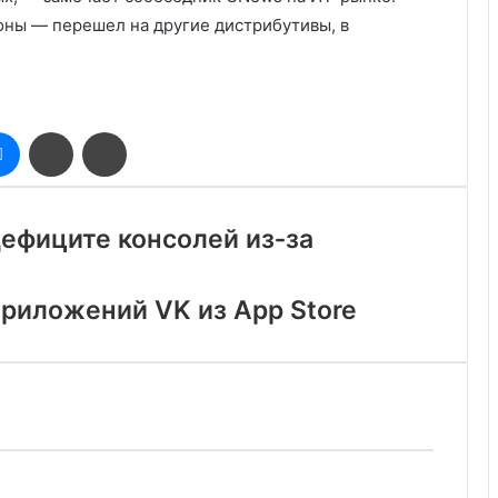
оны — перешел на другие дистрибутивы, в
оклассники
Messenger
Поделиться
Печатать
через
электронную
почту
ефиците консолей из‐за
приложений VK из App Store