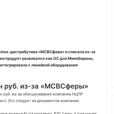
 Linux-дистрибутива «МСВСфера» и списала из-за
ски продукт развивался как ОС для Минобороны,
 и интегрировала с линейкой оборудования
лн руб. из-за «МСВСферы»
млн руб. из-за обесценивания компании НЦПР
»). Это следует из документов компании.
елки должна была составить $10,2 млн, в том числе