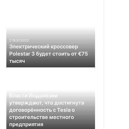
Электрический
кроссовер
Polestar
3
будет
стоить
18.07.2022
от
Электрический кроссовер
€75
Polestar 3 будет стоить от €75
тысяч
тысяч
Власти
Индонезии
утверждают,
что
22.05.2022
достигнута
Власти Индонезии
договорённость
утверждают, что достигнута
с
договорённость с Tesla о
Tesla
строительстве местного
о
предприятия
строительстве