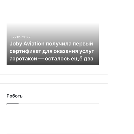
Joby
Aviation
получила
первый
сертификат
для
27.05.2022
оказания
Joby Aviation получила первый
услуг
сертификат для оказания услуг
аэротакси —
аэротакси — осталось ещё два
осталось
ещё
два
Роботы
Wildberries
начала
тестировать
дроны