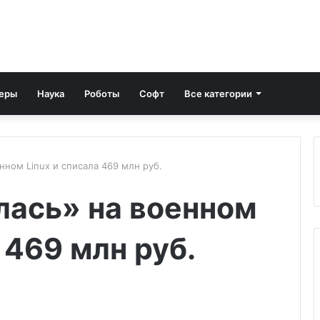
еры
Наука
Роботы
Софт
Все категории
енном Linux и списала 469 млн руб.
глась» на военном
 469 млн руб.