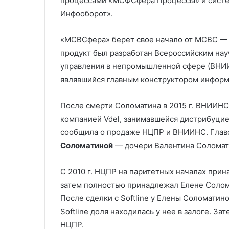
процессами «МСФСфера Процессы» и сист
Инфооборот».
«МСВСфера» берет свое начало от МСВС —
продукт был разработан Всероссийским на
управления в непромышленной сфере (ВНИИ
являвшийся главным конструктором информ
После смерти Соломатина в 2015 г. ВНИИНС
компанией Vdel, занимавшейся дистрибуцией 
сообщила о продаже НЦПР и ВНИИНС. Главо
Соломатиной
— дочери Валентина Соломат
С 2010 г. НЦПР на паритетных началах при
затем полностью принадлежал Елене Солома
После сделки с Softline у Елены Соломатин
Softline доля находилась у нее в залоге. З
НЦПР.