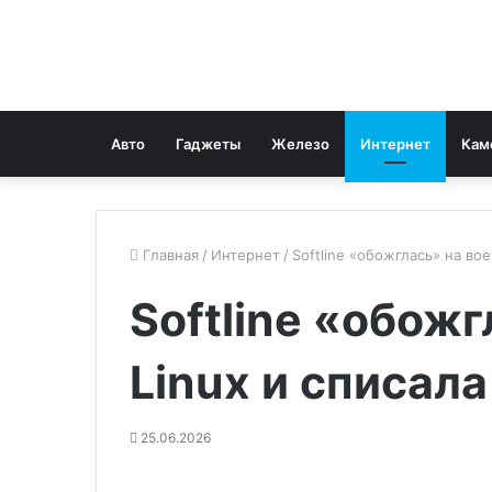
Авто
Гаджеты
Железо
Интернет
Кам
Главная
/
Интернет
/
Softline «обожглась» на во
Softline «обож
Linux и списала
25.06.2026