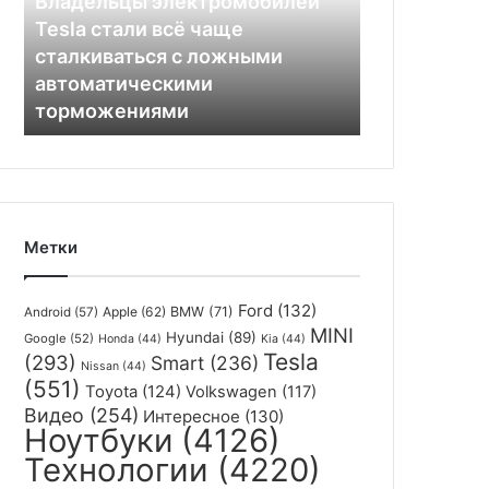
Владельцы электромобилей
чаще
Tesla стали всё чаще
сталкиваться
сталкиваться с ложными
с
автоматическими
ложными
торможениями
автоматическими
торможениями
Метки
Ford
(132)
Apple
(62)
BMW
(71)
Android
(57)
MINI
Hyundai
(89)
Google
(52)
Honda
(44)
Kia
(44)
Tesla
(293)
Smart
(236)
Nissan
(44)
(551)
Toyota
(124)
Volkswagen
(117)
Видео
(254)
Интересное
(130)
Ноутбуки
(4126)
Технологии
(4220)