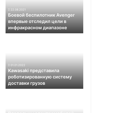
отследил
цели
22.08.2021
в
Боевой беспилотник Avenger
инфракрасном
впервые отследил цели в
диапазоне
инфракрасном диапазоне
Kawasaki
представила
роботизированную
систему
доставки
грузов
01.01.2022
Kawasaki представила
роботизированную систему
доставки грузов
Владельцы
электромобилей
Tesla
стали
02.12.2021
всё