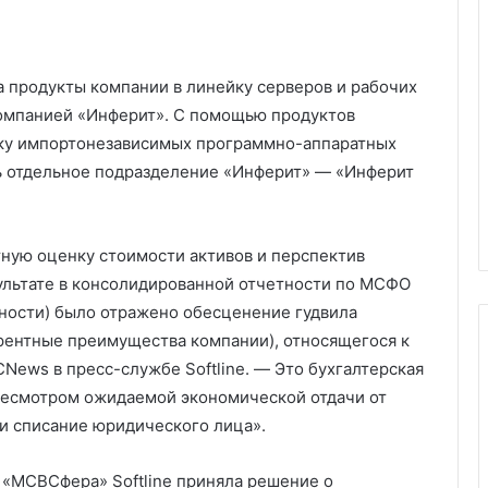
а продукты компании в линейку серверов и рабочих
компанией «Инферит». С помощью продуктов
у импортонезависимых программно-аппаратных
сь отдельное подразделение «Инферит» — «Инферит
ртную оценку стоимости активов и перспектив
ультате в консолидированной отчетности по МСФО
ности) было отражено обесценение гудвила
рентные преимущества компании), относящегося к
CNews в пресс-службе Softline. — Это бухгалтерская
ересмотром ожидаемой экономической отдачи от
ли списание юридического лица».
 «МСВСфера» Softline приняла решение о