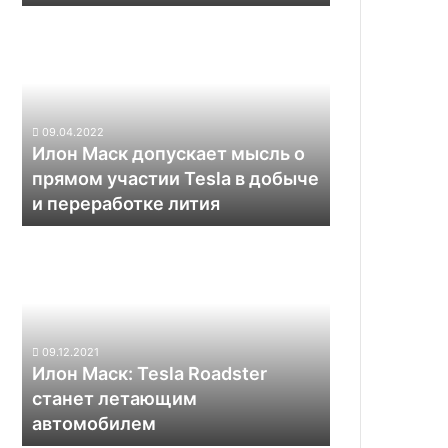
местного
Илон
предприятия
Маск
допускает
мысль
о
прямом
09.04.2022
участии
Илон Маск допускает мысль о
Tesla
прямом участии Tesla в добыче
в
и переработке лития
добыче
и
Илон
переработке
Маск:
лития
Tesla
Roadster
станет
летающим
09.12.2021
автомобилем
Илон Маск: Tesla Roadster
станет летающим
автомобилем