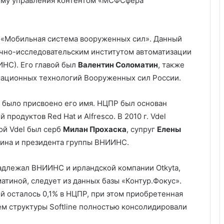
ему управления контентом «МСФСфера
 «Мобильная система вооруженных сил». Данный
учно-исследовательским институтом автоматизации
НС). Его главой был
Валентин Соломатин
, также
ационных технологий Вооруженных сил России.
 было присвоено его имя. НЦПР был основан
продуктов Red Hat и Alfresco. В 2010 г. Vdel
й Vdel был серб
Милан Прохаска
, супруг
Елены
ина и президента группы ВНИИНС.
надлежал ВНИИНС и ирландской компании Otkyta,
тиной, следует из данных базы «Контур.Фокус».
ой осталось 0,1% в НЦПР, при этом приобретенная
атем структуры Softline полностью консолидировали