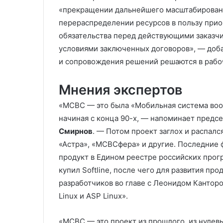
«прекращении дальнейшего масштабировани
перераспределении ресурсов в пользу прио
обязательства перед действующими заказчи
условиями заключенных договоров», — доб
и сопровождения решений решаются в рабоч
Мнения экспертов
«МСВС — это была «Мобильная система во
начиная с конца 90-х, — напоминает предс
Смирнов
. — Потом проект заглох и распалс
«Астра», «МСВСфера» и другие. Последние 
продукт в Едином реестре российских прогр
купил Softline, после чего для развития пр
разработчиков во главе с Леонидом Канторо
Linux и ASP Linux».
«МСВС — это проект из прошлого, из нулев